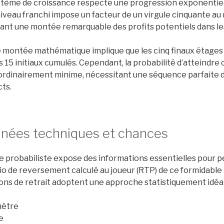
stème de croissance respecte une progression exponentie
iveau franchi impose un facteur de un virgule cinquante au
ant une montée remarquable des profits potentiels dans le
e montée mathématique implique que les cinq finaux étages
s 15 initiaux cumulés. Cependant, la probabilité d’atteindre
ordinairement minime, nécessitant une séquence parfaite d
ts.
nées techniques et chances
e probabiliste expose des informations essentielles pour p
io de reversement calculé au joueur (RTP) de ce formidable t
ons de retrait adoptent une approche statistiquement idéa
ètre
e