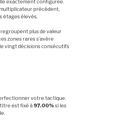
lle exactement configurée.
 multiplicateur précédent,
s étages élevés.
 regroupent plus de valeur
 ces zones rares s’avère
e vingt décisions consécutifs
erfectionner votre tactique.
itre est fixé à
97.00%
si les
le.