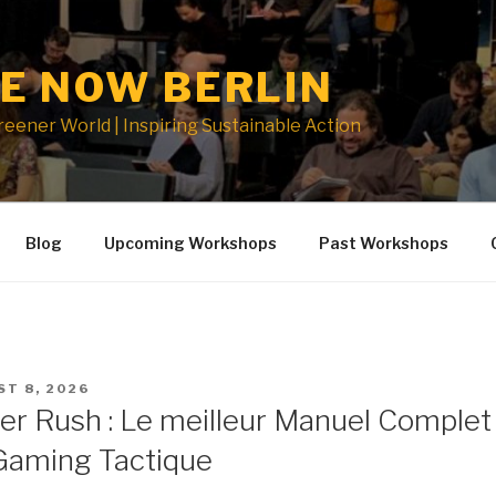
E NOW BERLIN
Greener World | Inspiring Sustainable Action
Blog
Upcoming Workshops
Past Workshops
ED
T 8, 2026
er Rush : Le meilleur Manuel Complet
Gaming Tactique