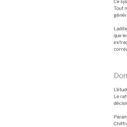
Ce sy
Tout n
génér
Ladit
que le
extra
correc
Don
L’étud
Le rat
décisi
Param
Chiffr