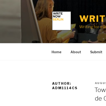
Skip
to
content
WRIT
Writing for a 
Home
About
Submit
POST
AUTHOR:
AUGUS
ON
ADM1114CS
Tow
de 