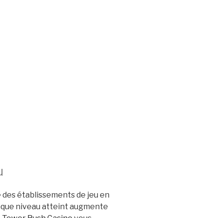
u
 des établissements de jeu en
haque niveau atteint augmente