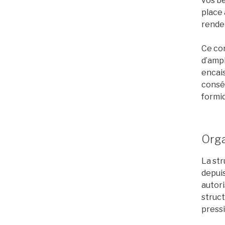
vos bé
place 
rende
Ce con
d’ampl
encais
consé
formid
Orga
La str
depuis
autori
struct
press