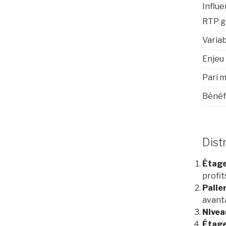
Influ
RTP g
Variab
Enjeu
Pari 
Bénéf
Dist
Étage
profit
Palie
avant
Nivea
Étage