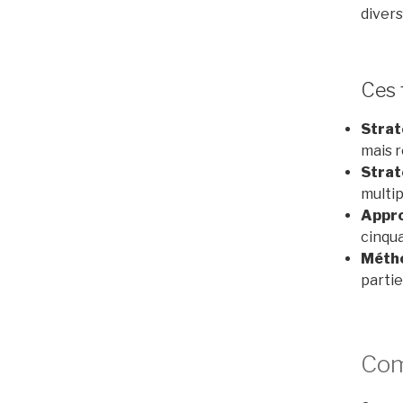
divers
Ces 
Strat
mais r
Strat
multip
Appro
cinqua
Métho
partie
Com