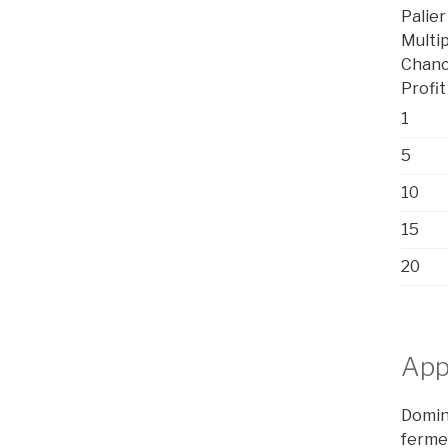
Palier
Multip
Chanc
Profit
1
5
10
15
20
App
Domine
fermet