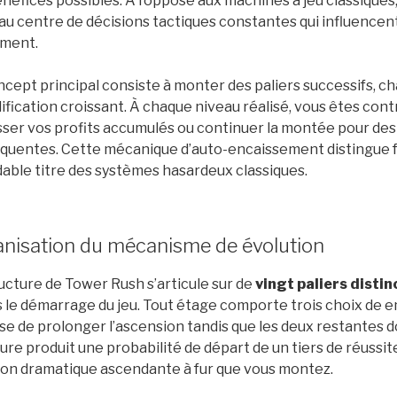
néfices possibles. À l’opposé aux machines à jeu classiques
au centre de décisions tactiques constantes qui influencen
ment.
cept principal consiste à monter des paliers successifs, c
ification croissant. À chaque niveau réalisé, vous êtes cont
ser vos profits accumulés ou continuer la montée pour des 
quentes. Cette mécanique d’auto-encaissement distingue
able titre des systèmes hasardeux classiques.
nisation du mécanisme de évolution
ucture de Tower Rush s’articule sur de
vingt paliers distin
 le démarrage du jeu. Tout étage comporte trois choix de e
se de prolonger l’ascension tandis que les deux restantes do
ure produit une probabilité de départ de un tiers de réussi
ion dramatique ascendante à fur que vous montez.