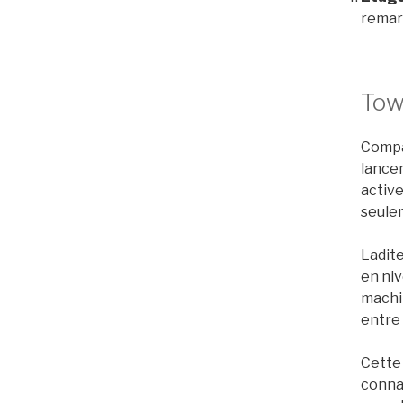
remar
Tow
Compar
lancem
active
seule
Ladite
en niv
machi
entre 
Cette 
connaî