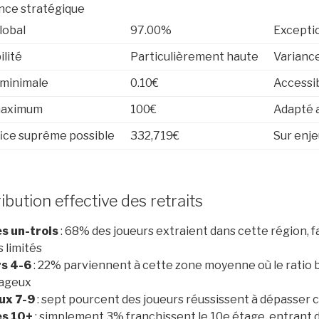
ence stratégique
lobal
97.00%
Exceptio
ilité
Particulièrement haute
Varianc
 minimale
0.10€
Accessib
maximum
100€
Adapté a
ice suprême possible
332,719€
Sur enj
ribution effective des retraits
s un-trois
: 68% des joueurs extraient dans cette région, f
s limités
rs 4-6
: 22% parviennent à cette zone moyenne où le ratio 
ageux
ux 7-9
: sept pourcent des joueurs réussissent à dépasser 
s 10+
: simplement 3% franchissent le 10e étage, entrant da