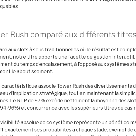
quables
er Rush comparé aux différents titre
é aux slots à sous traditionnelles où le résultat est compl
ent, notre titre apporte une facette de gestion interactif. 
ment du temps d’encaissement, à l’opposé aux systèmes sta
ment le aboutissement.
 caractéristique associe Tower Rush des divertissements d
eau d’implication stratégique, tout en maintenant la simplic
nes. Le RTP de 97% excède nettement la moyenne des slots
94-96%) et concurrence avec les supérieurs titres de casino
visibilité absolue de ce système représente un bénéfice ma
t exactement ses probabilités à chaque stade, exempt de c