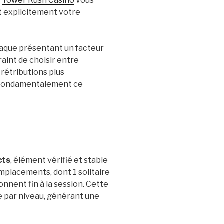
,
Tower Rush Casino
vous
t explicitement votre
haque présentant un facteur
raint de choisir entre
rétributions plus
 fondamentalement ce
cts
, élément vérifié et stable
mplacements, dont 1 solitaire
nnent fin à la session. Cette
te par niveau, générant une