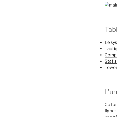
Tab
Le sy
Tactiq
Compr
Stati
Tower 
L’u
Ce for
ligne 