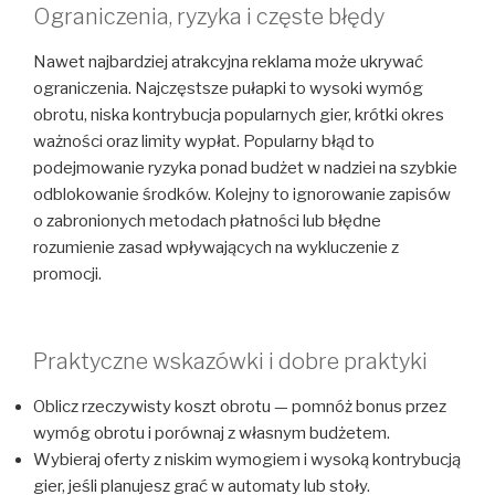
Ograniczenia, ryzyka i częste błędy
Nawet najbardziej atrakcyjna reklama może ukrywać
ograniczenia. Najczęstsze pułapki to wysoki wymóg
obrotu, niska kontrybucja popularnych gier, krótki okres
ważności oraz limity wypłat. Popularny błąd to
podejmowanie ryzyka ponad budżet w nadziei na szybkie
odblokowanie środków. Kolejny to ignorowanie zapisów
o zabronionych metodach płatności lub błędne
rozumienie zasad wpływających na wykluczenie z
promocji.
Praktyczne wskazówki i dobre praktyki
Oblicz rzeczywisty koszt obrotu — pomnóż bonus przez
wymóg obrotu i porównaj z własnym budżetem.
Wybieraj oferty z niskim wymogiem i wysoką kontrybucją
gier, jeśli planujesz grać w automaty lub stoły.