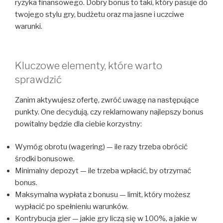
ryzyka finansowego. Dobry bonus to taki, który pasuje do
twojego stylu gry, budżetu oraz ma jasne i uczciwe
warunki.
Kluczowe elementy, które warto
sprawdzić
Zanim aktywujesz ofertę, zwróć uwagę na następujące
punkty. One decydują, czy reklamowany najlepszy bonus
powitalny będzie dla ciebie korzystny:
Wymóg obrotu (wagering) — ile razy trzeba obrócić
środki bonusowe.
Minimalny depozyt — ile trzeba wpłacić, by otrzymać
bonus.
Maksymalna wypłata z bonusu — limit, który możesz
wypłacić po spełnieniu warunków.
Kontrybucja gier — jakie gry liczą się w 100%, a jakie w