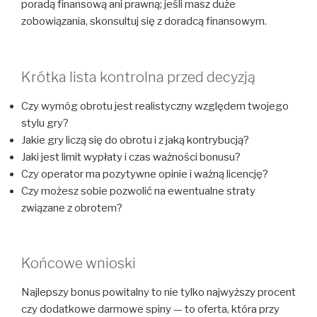
poradą finansową ani prawną; jeśli masz duże
zobowiązania, skonsultuj się z doradcą finansowym.
Krótka lista kontrolna przed decyzją
Czy wymóg obrotu jest realistyczny względem twojego
stylu gry?
Jakie gry liczą się do obrotu i z jaką kontrybucją?
Jaki jest limit wypłaty i czas ważności bonusu?
Czy operator ma pozytywne opinie i ważną licencję?
Czy możesz sobie pozwolić na ewentualne straty
związane z obrotem?
Końcowe wnioski
Najlepszy bonus powitalny to nie tylko najwyższy procent
czy dodatkowe darmowe spiny — to oferta, która przy