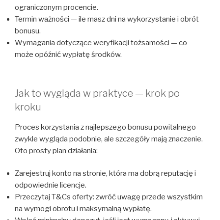
ograniczonym procencie.
Termin ważności — ile masz dni na wykorzystanie i obrót
bonusu.
Wymagania dotyczące weryfikacji tożsamości — co
może opóźnić wypłatę środków.
Jak to wygląda w praktyce — krok po
kroku
Proces korzystania z najlepszego bonusu powitalnego
zwykle wygląda podobnie, ale szczegóły mają znaczenie.
Oto prosty plan działania:
Zarejestruj konto na stronie, która ma dobrą reputację i
odpowiednie licencje.
Przeczytaj T&Cs oferty: zwróć uwagę przede wszystkim
na wymogi obrotu i maksymalną wypłatę.