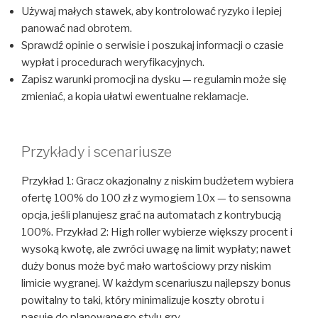
Używaj małych stawek, aby kontrolować ryzyko i lepiej
panować nad obrotem.
Sprawdź opinie o serwisie i poszukaj informacji o czasie
wypłat i procedurach weryfikacyjnych.
Zapisz warunki promocji na dysku — regulamin może się
zmieniać, a kopia ułatwi ewentualne reklamacje.
Przykłady i scenariusze
Przykład 1: Gracz okazjonalny z niskim budżetem wybiera
ofertę 100% do 100 zł z wymogiem 10x — to sensowna
opcja, jeśli planujesz grać na automatach z kontrybucją
100%. Przykład 2: High roller wybierze większy procent i
wysoką kwotę, ale zwróci uwagę na limit wypłaty; nawet
duży bonus może być mało wartościowy przy niskim
limicie wygranej. W każdym scenariuszu najlepszy bonus
powitalny to taki, który minimalizuje koszty obrotu i
pasuje do planowanego stylu gry.