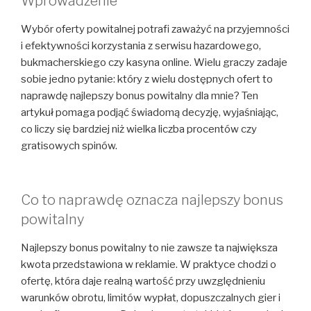
Wprowadzenie
Wybór oferty powitalnej potrafi zaważyć na przyjemności
i efektywności korzystania z serwisu hazardowego,
bukmacherskiego czy kasyna online. Wielu graczy zadaje
sobie jedno pytanie: który z wielu dostępnych ofert to
naprawdę najlepszy bonus powitalny dla mnie? Ten
artykuł pomaga podjąć świadomą decyzję, wyjaśniając,
co liczy się bardziej niż wielka liczba procentów czy
gratisowych spinów.
Co to naprawdę oznacza najlepszy bonus
powitalny
Najlepszy bonus powitalny to nie zawsze ta największa
kwota przedstawiona w reklamie. W praktyce chodzi o
ofertę, która daje realną wartość przy uwzględnieniu
warunków obrotu, limitów wypłat, dopuszczalnych gier i