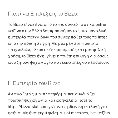
Γιατί να Επιλέξεις το Bizzo;
Το Bizzo είναι ένα από τα πιο συναρπαστικά online
καζίνο στην Ελλάδα, προσφέροντας μια μοναδική
εμπειρία παιχνιδιών που συναρπάζει τους παίκτες
από την πρώτη στιγμή. Με μια μεγάλη ποικιλία
παιχνιδιών, ελκυστικές προσφορές και μια φιλική
χρήση, το Bizzo έχει γίνει η πρώτη επιλογή για όσους
αναζητούν ψυχαγωγία και ευκαιρίες να κερδίσουν.
Η Εμπειρία του Bizzo
Αν αναζητάς μια πλατφόρμα που συνδυάζει
ποιοτική ψυχαγωγία και ασφάλεια, τότε το
https://bizzo-slot.com.gr/
είναι η ιδανική επιλογή για
εσένα. Με ένα ευρύ φάσμα slot machines, live καζίνο