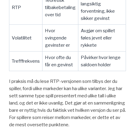
Teoretisk
langsiktig
RTP
tilbakebetaling
forventning, ikke
over tid
sikker gevinst
Hvor
Avgjør om spillet
Volatilitet
svingende
føles jevnt eller
gevinster er
rykkete
Hvor ofte du
Påvirker hvor lenge
Trefffrekvens
får en gevinst
saldoen holder
I praksis må du lese RTP-versjonen som tilbys der du
spiller, fordi ulike markeder kan ha ulike varianter. Jeg har
sett samme type spill presentert med ulike tall i ulike
land, og det er ikke uvanlig. Det gjør at en sammenligning
bare er nyttig hvis du faktisk vet hvilken versjon du ser på.
For spillere som reiser mellom markeder, er dette et av
de mest oversette punktene.