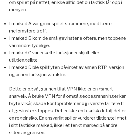
om spillet på nettet, er ikke alltid det du faktisk får opp i
menyen.
I marked A var grunnspillet strammere, med færre
mellomstore treff.
I marked B kom de små gevinstene oftere, men toppene
var mindre tydelige.
I marked C var enkelte funksjoner skjult eller
utilgjengelige.
I marked D ble spillflyten påvirket av annen RTP-versjon
og annen funksjonsstruktur.
Dette er også grunnen til at VPN ikke er en «smart
snarvei». Å bruke VPN for å omgå geobegrensninger kan
bryte vilkår, skape kontoproblemer og i verste fall føre til
at gevinster stoppes. Det er ikke en teknisk detalj; det er
en regelrisiko. En ansvarlig spiller vurderer tilgjengelighet
i sitt faktiske marked, ikke i et tenkt marked på andre
siden av grensen.