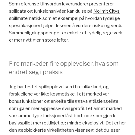
Som referanse til hvordan leverandører presenterer
spilldata og funksjonsnivåer, kan du se på
Nolimit Citys
spillmatematikk
som et eksempel på hvordan tydelige
spesifikasjoner hjelper leseren å vurdere risiko og verdi.
Sammenligningspoenget er enkelt: et tydelig regelverk
er mer nyttig enn store løfter.
Fire markeder, fire opplevelser: hva som
endret seg i praksis
Jeg har testet spillopplevelsen i fire ulike land, og
forskjellene var ikke kosmetiske. I ett marked var
bonusfunksjoner og enkelte tilleggsvalg tilgjengelige
som ga en mer aggressiv svingprofil. I et annet marked
var samme type funksjoner låst bort, noe som gjorde
basisspillet mer rettlinjet og mindre eksplosivt. Det er her
den geoblokkerte virkeligheten viser seg: det du leser