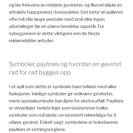
og lav frekvens av middels gevinster, og likevel skjule en
attraktiv toppgevinst i bonusdelen. Det betyr at spilleren
ofte må tåle lange perioder med små eller ingen
utbetalinger før en større hendelse oppstår. For
nybegynnere er dette viktigere enn de fleste
reklamebilder antyder.
Symboler, paylines og hvordan en gevinst
rad for rad bygges opp
I et spill som dette er symboler bare brikker med ulike
funksjoner. Vanlige symboler gir ordinære gevinster,
mens spesialsymboler kan åpne for ekstra utfall. Paylines
er vinnerlinjer: tenkte linjer som bestemmer hvilke
symboler som må lande i en bestemt rekkefølge for å
utløse gevinst. Enkelt sagt: symbolene er bokstavene,
paylines er setningsreglene.