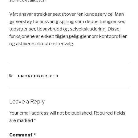
Vårt ansvar strekker seg utover ren kundeservice. Man
gir verktøy for ansvarlig spilling som depositumgrenser,
tapsgrenser, tidsavbrudd og selvekskludering. Disse
funksjonene er enkelt tilgjengelig gjennom kontoprofilen
og aktiveres direkte etter valg.
CATEGORIES
UNCATEGORIZED
Leave a Reply
Your email address will not be published.
Required fields
are marked
*
Comment
*