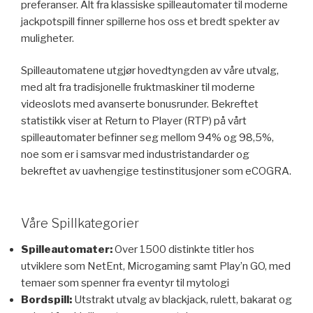
preferanser. Alt fra klassiske spilleautomater til moderne
jackpotspill finner spillerne hos oss et bredt spekter av
muligheter.
Spilleautomatene utgjør hovedtyngden av våre utvalg,
med alt fra tradisjonelle fruktmaskiner til moderne
videoslots med avanserte bonusrunder. Bekreftet
statistikk viser at Return to Player (RTP) på vårt
spilleautomater befinner seg mellom 94% og 98,5%,
noe som er i samsvar med industristandarder og
bekreftet av uavhengige testinstitusjoner som eCOGRA.
Våre Spillkategorier
Spilleautomater:
Over 1500 distinkte titler hos
utviklere som NetEnt, Microgaming samt Play’n GO, med
temaer som spenner fra eventyr til mytologi
Bordspill:
Utstrakt utvalg av blackjack, rulett, bakarat og