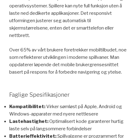
operativsystemer. Spillere kan nyte full funksjon uten å
laste ned dedikerte applikasjoner. Det responsivt
utformingen justerer seg automatisk til
skjermstørrelsene, enten det er smarttelefon eller
nettbrett.
Over 65% av vårt brukere foretrekker mobiltilbudet, noe
som reflekterer utviklingen i moderne spillvaner. Man
oppdaterer løpende det mobile brukergrensesnittet
basert på respons for å forbedre navigering og ytelse.
Faglige Spesifikasjoner
Kompatibilitet:
Virker sømløst på Apple, Android og
Windows-apparater med nyere nettlesere
Lastehastighet:
Optimalisert kode garanterer hurtig
laste selv på langsommere forbindelser
Batterieffektivitet:
Spillvalgene er programmert for