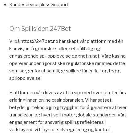
Kundeservice pluss Support
Om Spillsiden 247Bet
Vi på
https://247bet.no
har skapt vår plattform med én
klar visjon: å gi norske spillere et pålitelig og
engasjerende spillopplevelse døgnet rundt. Våre kasino
opererer under rigoristiske regulatoriske rammer, dette
som sørger for at samtlige spillere får en fair og trygg
spillopplevelse.
Plattformen vår drives av ett team med over femten års
erfaring innen online casinobransjen. Vi har satset
betydelig i teknologi og trygghet for å garantere at hver
transaksjon og hvert spill møter globale standarder. Vårt
engasjement for ansvarlig spilling reflekteres i
verktøyene vi tilbyr for selvregulering og kontroll.