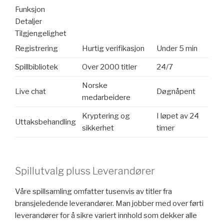
Funksjon
Detaljer
Tilgjengelighet
Registrering
Hurtig verifikasjon
Under 5 min
Spillbibliotek
Over 2000 titler
24/7
Norske
Live chat
Døgnåpent
medarbeidere
Kryptering og
I løpet av 24
Uttaksbehandling
sikkerhet
timer
Spillutvalg pluss Leverandører
Våre spillsamling omfatter tusenvis av titler fra
bransjeledende leverandører. Man jobber med over førti
leverandører for å sikre variert innhold som dekker alle