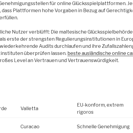
nehmigungsstellen für online Glücksspielplattformen. Je
, dass Plattformen hohe Vorgaben in Bezug auf Gerechtigk
rfüllen.
etliche Nutzer verblüfft: Die maltesische Glücksspielbehörde 
t als erste der strengsten Regulierungsinstitutionen in Eur
 wiederkehrende Audits durchlaufen und ihre Zufallszahle
nstituten überprüfen lassen.
beste ausländische online ca
roßes Level an Vertrauen und Vertrauenswürdigkeit.
EU-konform, extrem
rde
Valletta
rigoros
Curacao
Schnelle Genehmigung