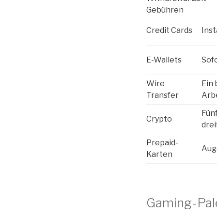
Gebühren
Credit Cards
Ins
E-Wallets
Sof
Wire
Ein 
Transfer
Arb
Fün
Crypto
drei
Prepaid-
Aug
Karten
Gaming-Pale