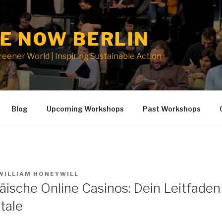
E NOW BERLIN
Greener World | Inspiring Sustainable Action
Blog
Upcoming Workshops
Past Workshops
WILLIAM HONEYWILL
ische Online Casinos: Dein Leitfaden 
tale