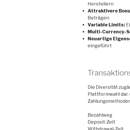
Herstellern
Attraktivere Bon
Beträgen
Variable Limits:
Ei
Multi-Currency-S
Neuartige Eigens
eingeführt
Transaktion
Die Diversität zug
Plattformwahl dar.
Zahlungsmethoden a
Bezahlweg
Deposit-Zeit
Withdrawal-Zeit