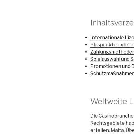
Inhaltsverze
Internationale Liz
Pluspunkte extern
Zahlungsmethoden
Spielauswahl und 
Promotionen und 
Schutzmaßnahmen b
Weltweite L
Die Casinobranche 
Rechtsgebiete hab
erteilen. Malta, Üb