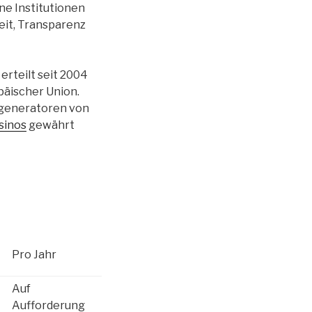
ne Institutionen
eit, Transparenz
erteilt seit 2004
opäischer Union.
ngeneratoren von
sinos
gewährt
Pro Jahr
Auf
Aufforderung