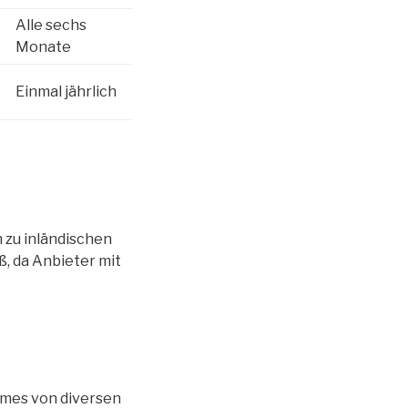
Alle sechs
Monate
Einmal jährlich
 zu inländischen
, da Anbieter mit
ames von diversen