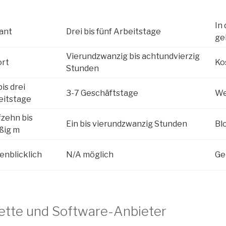
In
tant
Drei bis fünf Arbeitstage
ge
Vierundzwanzig bis achtundvierzig
ort
Ko
Stunden
bis drei
3-7 Geschäftstage
We
eitstage
fzehn bis
Ein bis vierundzwanzig Stunden
Bl
ßig m
enblicklich
N/A möglich
Ge
tte und Software-Anbieter