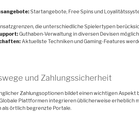
usangebote:
Startangebote, Free Spins und Loyalitätssys
nsatzgrenzen, die unterschiedliche Spielertypen berücksi
upport:
Guthaben-Verwaltung in diversen Devisen möglich
chaften:
Aktuellste Techniken und Gaming-Features werd
swege und Zahlungssicherheit
änglicher Zahlungsoptionen bildet einen wichtigen Aspekt b
 Globale Plattformen integrieren üblicherweise erheblich 
ls örtlich begrenzte Portale.