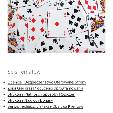
Spis Tematów
Licencje i Bezpieczeństwo Oferowanej Strony
Zbiór Gier oraz Producenci Oprogramowania
Struktura Płatności i Sposoby Rozliczeń
Struktura Nagród i Bonusy
Serwis Techniczny a także Obsługa Klientów