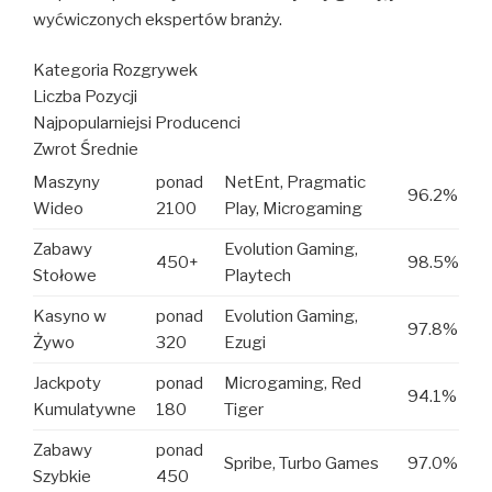
wyćwiczonych ekspertów branży.
Kategoria Rozgrywek
Liczba Pozycji
Najpopularniejsi Producenci
Zwrot Średnie
Maszyny
ponad
NetEnt, Pragmatic
96.2%
Wideo
2100
Play, Microgaming
Zabawy
Evolution Gaming,
450+
98.5%
Stołowe
Playtech
Kasyno w
ponad
Evolution Gaming,
97.8%
Żywo
320
Ezugi
Jackpoty
ponad
Microgaming, Red
94.1%
Kumulatywne
180
Tiger
Zabawy
ponad
Spribe, Turbo Games
97.0%
Szybkie
450