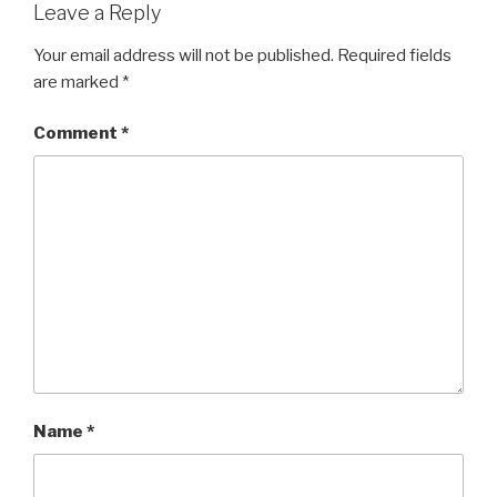
Leave a Reply
Your email address will not be published.
Required fields
are marked
*
Comment
*
Name
*