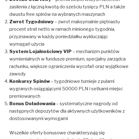
zasilenia z łączną kwotą do sześciu tysięcy PLN a także
dwustu free spinów na wybranych maszynach
Zwrot Tygodniowy
– zwrot maksymalnie piętnastu
procent strat netto w ramach minionego tygodnia,
przyznawany w każdy poniedziałku wykluczając
wymagań użycia
System Lojalnościowy VIP
– mechanizm punktów
wymienialnych w fundusze premium, specjalny zarządca
rachunku, większe ograniczenia wycofań oraz wyjątkowe
zawody
Konkursy Spinów
– tygodniowe turnieje z pulami
wygranych osiągającymi 50000 PLN i setkami miejsc
premiowanych
Bonus Doładowania
– systematyczne nagrody od
następnych depozytów dla aktywnych użytkowników z
dostosowanymi wymogami
Wszelkie oferty bonusowe charakteryzują się