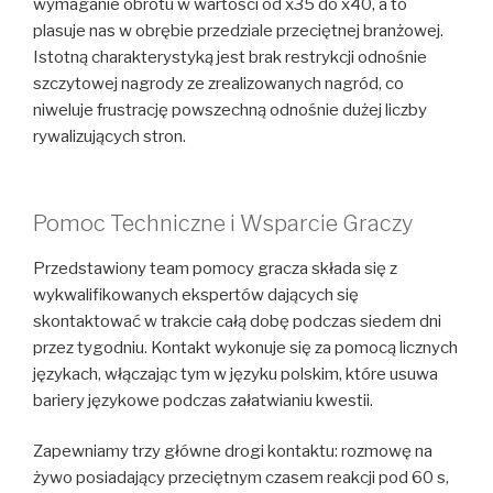
wymaganie obrotu w wartości od x35 do x40, a to
plasuje nas w obrębie przedziale przeciętnej branżowej.
Istotną charakterystyką jest brak restrykcji odnośnie
szczytowej nagrody ze zrealizowanych nagród, co
niweluje frustrację powszechną odnośnie dużej liczby
rywalizujących stron.
Pomoc Techniczne i Wsparcie Graczy
Przedstawiony team pomocy gracza składa się z
wykwalifikowanych ekspertów dających się
skontaktować w trakcie całą dobę podczas siedem dni
przez tygodniu. Kontakt wykonuje się za pomocą licznych
językach, włączając tym w języku polskim, które usuwa
bariery językowe podczas załatwianiu kwestii.
Zapewniamy trzy główne drogi kontaktu: rozmowę na
żywo posiadający przeciętnym czasem reakcji pod 60 s,