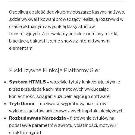
Osobliwą dbałość dedykujemy obszarze kasyna na żywo,
gdzie wykwalifikowani prowadzący realizują rozgrywki w
czasie aktualnym z wysokiej klasy studiów
transmisyjnych. Zapewniamy unikalne odmiany ruletki,
blackjack, bakarat i game shows z interaktywnymi
elementami.
Ekskluzywne Funkcje Platformy Gier
System HTML5
– wszelkie tytuły funkcjonują płynnie
przez przeglądarkach internetowych wykluczając
konieczności ściągania uzupełniającego software
Tryb Demo
– możliwość wypróbowania slotów
wykluczając stawiania prawdziwych kapitału pieniężnych
Rozbudowane Narzędzia
– filtrowanie tytułów na
podstawie parametrów zwrotu, volatilności, motywu i
struktur nagród