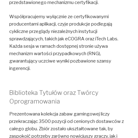
przedstawionego mechanizmu certyfikacji.
Współpracujemy wyłącznie ze certyfikowanymi
producentami aplikacji, czyje produkcje podlegają
cykliczne przeglądy niezależnych instytucji
sprawdzających, takich jak eCOGRA oraz iTech Labs.
Każda sesja w ramach dostępnej stronie używa
mechanizm wartości przypadkowych (RNG),
gwarantujący uczciwe wyniki pozbawione szansy
ingerencji.
Biblioteka Tytułów oraz Twórcy
Oprogramowania
Prezentowana kolekcja zabaw gamingowej liczy
przekraczając 3500 pozycji od cenionych dostawców z
całego globu. Zbiór zostało ukształtowane tak, by
zaspokoić potrzeby zarówno nowicjuszy graczy, jak i