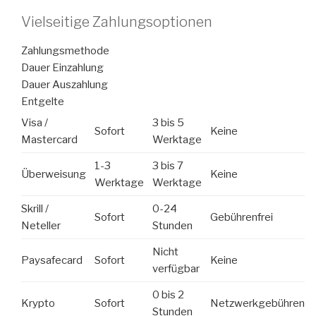
Vielseitige Zahlungsoptionen
Zahlungsmethode
Dauer Einzahlung
Dauer Auszahlung
Entgelte
Visa /
3 bis 5
Sofort
Keine
Mastercard
Werktage
1-3
3 bis 7
Überweisung
Keine
Werktage
Werktage
Skrill /
0-24
Sofort
Gebührenfrei
Neteller
Stunden
Nicht
Paysafecard
Sofort
Keine
verfügbar
0 bis 2
Krypto
Sofort
Netzwerkgebühren
Stunden