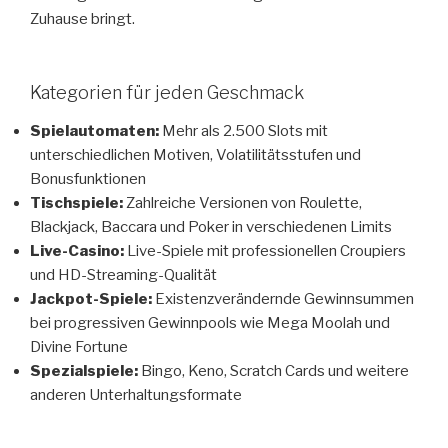
Zuhause bringt.
Kategorien für jeden Geschmack
Spielautomaten:
Mehr als 2.500 Slots mit
unterschiedlichen Motiven, Volatilitätsstufen und
Bonusfunktionen
Tischspiele:
Zahlreiche Versionen von Roulette,
Blackjack, Baccara und Poker in verschiedenen Limits
Live-Casino:
Live-Spiele mit professionellen Croupiers
und HD-Streaming-Qualität
Jackpot-Spiele:
Existenzverändernde Gewinnsummen
bei progressiven Gewinnpools wie Mega Moolah und
Divine Fortune
Spezialspiele:
Bingo, Keno, Scratch Cards und weitere
anderen Unterhaltungsformate