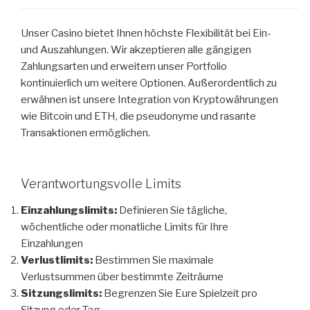
Unser Casino bietet Ihnen höchste Flexibilität bei Ein-
und Auszahlungen. Wir akzeptieren alle gängigen
Zahlungsarten und erweitern unser Portfolio
kontinuierlich um weitere Optionen. Außerordentlich zu
erwähnen ist unsere Integration von Kryptowährungen
wie Bitcoin und ETH, die pseudonyme und rasante
Transaktionen ermöglichen.
Verantwortungsvolle Limits
Einzahlungslimits:
Definieren Sie tägliche,
wöchentliche oder monatliche Limits für Ihre
Einzahlungen
Verlustlimits:
Bestimmen Sie maximale
Verlustsummen über bestimmte Zeiträume
Sitzungslimits:
Begrenzen Sie Eure Spielzeit pro
Sitzung oder Tag