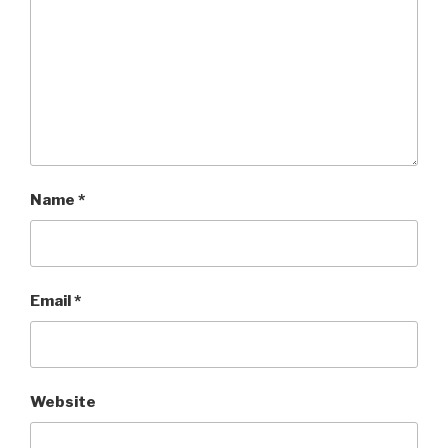
Name
*
Email
*
Website