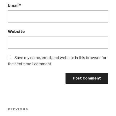
Email
*
Website
Save my name, email, and website in this browser for
the next time I comment.
Post
Previous
PREVIOUS
navigation