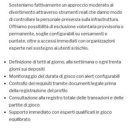
Sosteniamo fattivamente un approccio moderato al
divertimento attraverso strumenti reali che danno modo
di controllare la personale presenza sulla infrastruttura.
Offriamo possibilità di esclusione volontaria provvisoria o
permanente, soglie configurabili su versamenti e
puntate, oltre a accessi immediati con organizzazioni
esperte nel sostegno ai utenti a rischio.
Definizione di tetti al giorno, alla settimana o ogni trenta
giorni sui depositi
Monitoraggio del durata di gioco con alert configurabili
Controllo dei requisiti tramite documenti legale prima
della registrazione del profilo
Consultazione alla registro totale delle transazioni e delle
partite di gioco
Supporto immediato con esperti qualificati in gioco
equilibrato