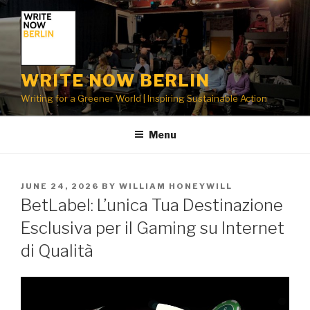
Skip
to
content
WRITE NOW BERLIN
Writing for a Greener World | Inspiring Sustainable Action
Menu
POSTED
JUNE 24, 2026
BY
WILLIAM HONEYWILL
ON
BetLabel: L’unica Tua Destinazione
Esclusiva per il Gaming su Internet
di Qualità