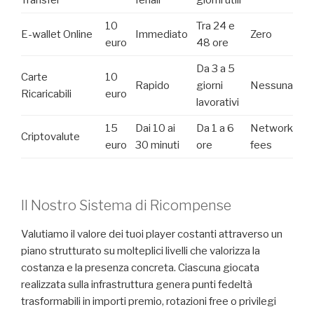
Transfer
feriali
giorni utili
10
Tra 24 e
E-wallet Online
Immediato
Zero
euro
48 ore
Da 3 a 5
Carte
10
Rapido
giorni
Nessuna
Ricaricabili
euro
lavorativi
15
Dai 10 ai
Da 1 a 6
Network
Criptovalute
euro
30 minuti
ore
fees
Il Nostro Sistema di Ricompense
Valutiamo il valore dei tuoi player costanti attraverso un
piano strutturato su molteplici livelli che valorizza la
costanza e la presenza concreta. Ciascuna giocata
realizzata sulla infrastruttura genera punti fedeltà
trasformabili in importi premio, rotazioni free o privilegi