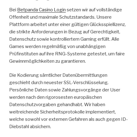
Bei
Betpanda Casino Login
setzen wir auf vollständige
Offenheit und maximale Schutzstandards. Unsere
Plattform arbeitet unter einer gültigen Glücksspiellizenz,
die strikte Anforderungen in Bezug auf Gerechtigkeit,
Datenschutz sowie kontrolliertem Gaming erfüllt. Alle
Games werden regelmäßig von unabhängigen
Prüfinstituten auf ihre RNG-Systeme getestet, um faire
Gewinnmöglichkeiten zu garantieren.
Die Kodierung sämtlicher Datenübermittlungen
geschieht durch neuester SSL-Verschlüsselung.
Persönliche Daten sowie Zahlungsvorgänge der User
werden nach den rigorosesten europäischen
Datenschutzvorgaben gehandhabt. Wir haben
weitreichende Sicherheitsprotokolle implementiert,
welche sowohl vor externen Gefahren als auch gegen ID-
Diebstahl absichern.