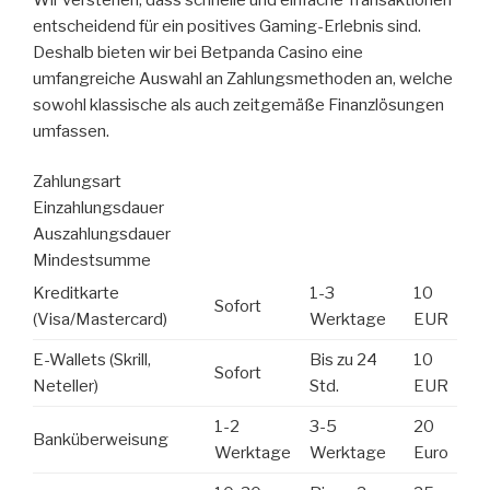
entscheidend für ein positives Gaming-Erlebnis sind.
Deshalb bieten wir bei Betpanda Casino eine
umfangreiche Auswahl an Zahlungsmethoden an, welche
sowohl klassische als auch zeitgemäße Finanzlösungen
umfassen.
Zahlungsart
Einzahlungsdauer
Auszahlungsdauer
Mindestsumme
Kreditkarte
1-3
10
Sofort
(Visa/Mastercard)
Werktage
EUR
E-Wallets (Skrill,
Bis zu 24
10
Sofort
Neteller)
Std.
EUR
1-2
3-5
20
Banküberweisung
Werktage
Werktage
Euro