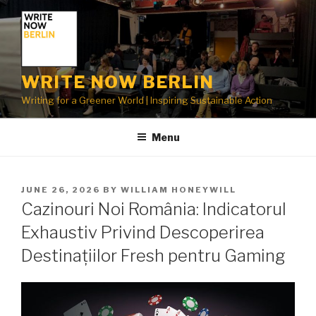
Skip
to
content
WRITE NOW BERLIN
Writing for a Greener World | Inspiring Sustainable Action
Menu
POSTED
JUNE 26, 2026
BY
WILLIAM HONEYWILL
ON
Cazinouri Noi România: Indicatorul
Exhaustiv Privind Descoperirea
Destinațiilor Fresh pentru Gaming