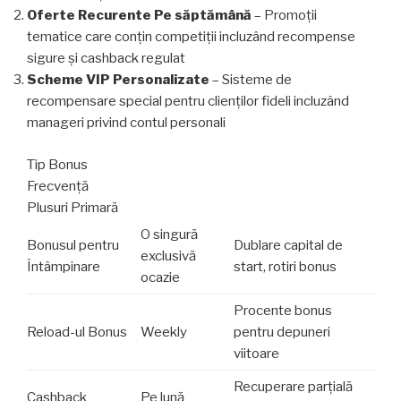
Oferte Recurente Pe săptămână
– Promoții
tematice care conțin competiții incluzând recompense
sigure și cashback regulat
Scheme VIP Personalizate
– Sisteme de
recompensare special pentru clienților fideli incluzând
manageri privind contul personali
Tip Bonus
Frecvență
Plusuri Primară
O singură
Bonusul pentru
Dublare capital de
exclusivă
Întâmpinare
start, rotiri bonus
ocazie
Procente bonus
Reload-ul Bonus
Weekly
pentru depuneri
viitoare
Recuperare parțială
Cashback
Pe lună