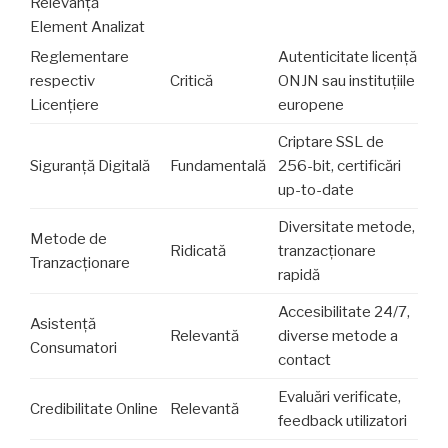
Relevanță
Element Analizat
Reglementare
Autenticitate licență
respectiv
Critică
ONJN sau instituțiile
Licențiere
europene
Criptare SSL de
Siguranță Digitală
Fundamentală
256-bit, certificări
up-to-date
Diversitate metode,
Metode de
Ridicată
tranzacționare
Tranzacționare
rapidă
Accesibilitate 24/7,
Asistență
Relevantă
diverse metode a
Consumatori
contact
Evaluări verificate,
Credibilitate Online
Relevantă
feedback utilizatori