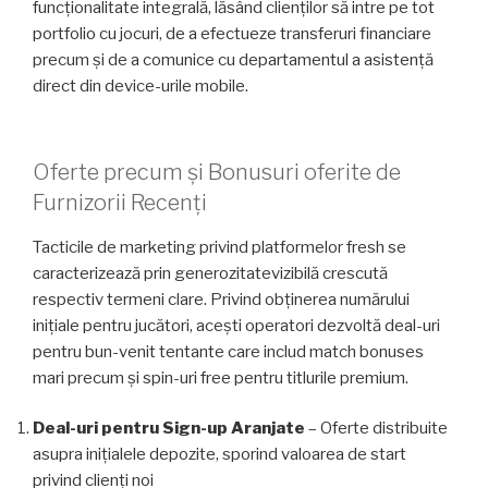
funcționalitate integrală, lăsând clienților să intre pe tot
portfolio cu jocuri, de a efectueze transferuri financiare
precum și de a comunice cu departamentul a asistență
direct din device-urile mobile.
Oferte precum și Bonusuri oferite de
Furnizorii Recenți
Tacticile de marketing privind platformelor fresh se
caracterizează prin generozitatevizibilă crescută
respectiv termeni clare. Privind obținerea numărului
inițiale pentru jucători, acești operatori dezvoltă deal-uri
pentru bun-venit tentante care includ match bonuses
mari precum și spin-uri free pentru titlurile premium.
Deal-uri pentru Sign-up Aranjate
– Oferte distribuite
asupra inițialele depozite, sporind valoarea de start
privind clienți noi