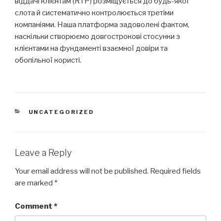
віддачі клієнтам (RTP) розміщується до будь-якої
слота й систематично контролюється третіми
компаніями. Наша платформа задоволені фактом,
наскільки створюємо довгострокові стосунки з
клієнтами на фундаменті взаємної довіри та
обопільної користі.
CATEGORIES
UNCATEGORIZED
Leave a Reply
Your email address will not be published.
Required fields
are marked
*
Comment
*