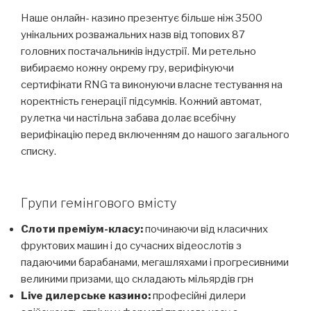
Наше онлайн- казино презентує більше ніж 3500
унікальних розважальних назв від топових 87
головних постачальників індустрії. Ми ретельно
вибираємо кожну окрему гру, верифікуючи
сертифікати RNG та виконуючи власне тестування на
коректність генерації підсумків. Кожний автомат,
рулетка чи настільна забава долає всебічну
верифікацію перед включенням до нашого загального
списку.
Групи гемінгового вмісту
Слоти преміум-класу:
починаючи від класичних
фруктових машин і до сучасних відеослотів з
падаючими барабанами, мегашляхами і прогресивними
великими призами, що складають мільярдів грн
Live дилерське казино:
професійні дилери