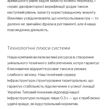
армійського рівня задля захисту кожної переказу, і
сервіс двофакторної верифікації додає також
наступний рівень захисту користувацькому акаунту.
Важливо усвідомлювати, що контрольована гра — то
далеко не звичайно фрази в регламенті, але й наша
повсякденна діяльність.
Технологічні плюси системи
Наша компанія вклали великі ресурси в створення
унікального технічного забезпечення, котре гарантує
блискавичне відкриття розваг також в умовах
слабкого зв’язку. Наш технічний сервер
інфраструктура структурована територіально, що
гарантує стабільність підключення з усякої локації
України. Типовий показник відповіді нашої
інфраструктури складає лише 0.3 с — що є приблизно
удвічі краще, як індустріальний норматив.