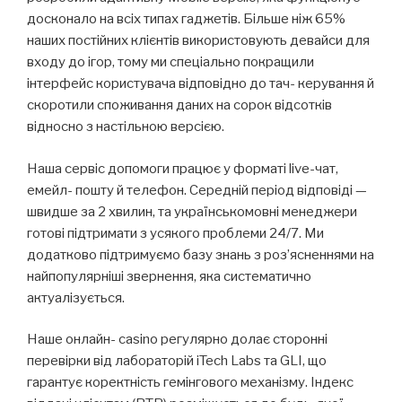
досконало на всіх типах гаджетів. Більше ніж 65%
наших постійних клієнтів використовують девайси для
входу до ігор, тому ми спеціально покращили
інтерфейс користувача відповідно до тач- керування й
скоротили споживання даних на сорок відсотків
відносно з настільною версією.
Наша сервіс допомоги працює у форматі live-чат,
емейл- пошту й телефон. Середній період відповіді —
швидше за 2 хвилин, та українськомовні менеджери
готові підтримати з усякого проблеми 24/7. Ми
додатково підтримуємо базу знань з роз’ясненнями на
найпопулярніші звернення, яка систематично
актуалізується.
Наше онлайн- casino регулярно долає сторонні
перевірки від лабораторій iTech Labs та GLI, що
гарантує коректність гемінгового механізму. Індекс