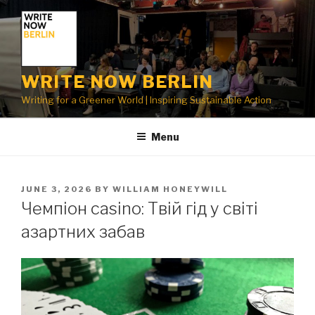
Skip
to
content
WRITE NOW BERLIN
Writing for a Greener World | Inspiring Sustainable Action
Menu
POSTED
JUNE 3, 2026
BY
WILLIAM HONEYWILL
ON
Чемпіон casino: Твій гід у світі
азартних забав