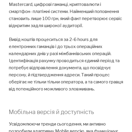
Mastercard, цифрові гаманці, криптовалюти і
смартфон- платіжні системи. Найменший поповнення
становить лише 100 грн, який факт перетворює сервіс
відкритим задля широкої аудиторії.
Вивід коштів процеситься за 2-6 hours для
електронних гаманців і до трьох операційних
календарних днів у разі міжбанківських операцій.
Ідентифікація рахунку проводиться єдиний період та
потребує відправлення документа, що посвідчує
персону, й підтвердження адреси. Такий процес
оберігає не тільки тільки оператора, а та самого гравця
від потенційного можливого зловживань.
Мобільна версія й доступність
Усвідомлюючи тренди сьогодення, ми активно
розробили адаптивну Mobile версію, яка функціонує