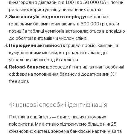
винагороди в діапазоні від 100 і до 50 000 UAH поміж
реальних користувачів у визначених слотах
Змагання уїк-ендового періоду:
змагання з
грошовими базами починаючи від 500 000 грн, коли
позиції в таблиці чемпіонів встановлюються відповідно
до обсягом виграшів чи числом спінів
Періодичні активності:
тривалі промо-кампанії з
кумулятивними місіями, котрі надають шанс до
унікальних винагород й гаджетів
Reload-бонуси:
щосереди й п’ятниці активні особливі
оффери на поповнення балансу з додатковими % і
free spins
Фінансові способи і ідентифікація
Платіжна опційність — один з наших ключових
пріоритетів. Ми активно підтримуємо більше ніж 25
фінансових систем, зокрема банківські картки Visa та