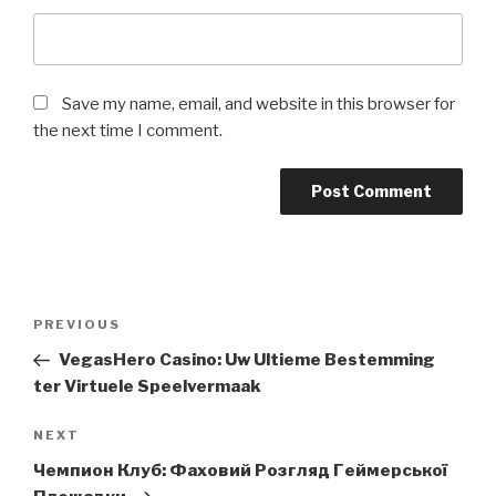
Save my name, email, and website in this browser for
the next time I comment.
Post
Previous
PREVIOUS
navigation
Post
VegasHero Casino: Uw Ultieme Bestemming
ter Virtuele Speelvermaak
Next
NEXT
Post
Чемпион Клуб: Фаховий Розгляд Геймерської