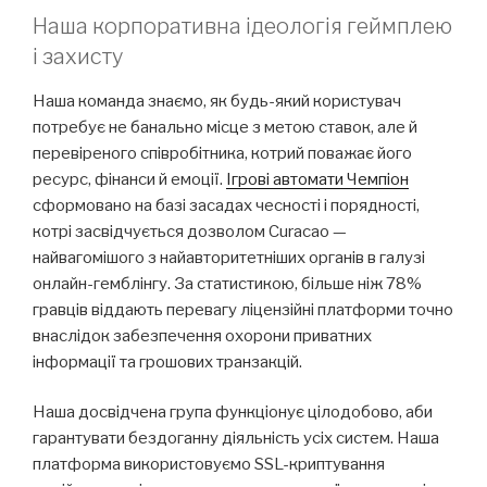
Наша корпоративна ідеологія геймплею
і захисту
Наша команда знаємо, як будь-який користувач
потребує не банально місце з метою ставок, але й
перевіреного співробітника, котрий поважає його
ресурс, фінанси й емоції.
Ігрові автомати Чемпіон
сформовано на базі засадах чесності і порядності,
котрі засвідчується дозволом Curacao —
найвагомішого з найавторитетніших органів в галузі
онлайн-гемблінгу. За статистикою, більше ніж 78%
гравців віддають перевагу ліцензійні платформи точно
внаслідок забезпечення охорони приватних
інформації та грошових транзакцій.
Наша досвідчена група функціонує цілодобово, аби
гарантувати бездоганну діяльність усіх систем. Наша
платформа використовуємо SSL-криптування