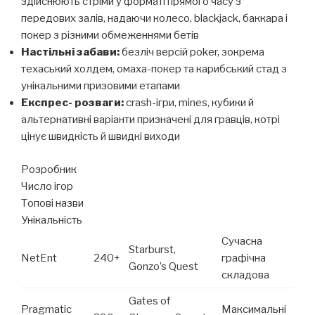
здійснюють стріми у форматі прямого часу з
передових залів, надаючи колесо, blackjack, баккара і
покер з різними обмеженнями бетів
Настільні забави:
безліч версій poker, зокрема
техаський холдем, омаха-покер та карибський стад з
унікальними призовими етапами
Експрес- розваги:
crash-ігри, mines, кубики й
альтернативні варіанти призначені для гравців, котрі
цінує швидкість й швидкі виходи
Розробник
Число ігор
Топові назви
Унікальність
Сучасна
Starburst,
NetEnt
240+
графічна
Gonzo’s Quest
складова
Gates of
Pragmatic
Максимальні