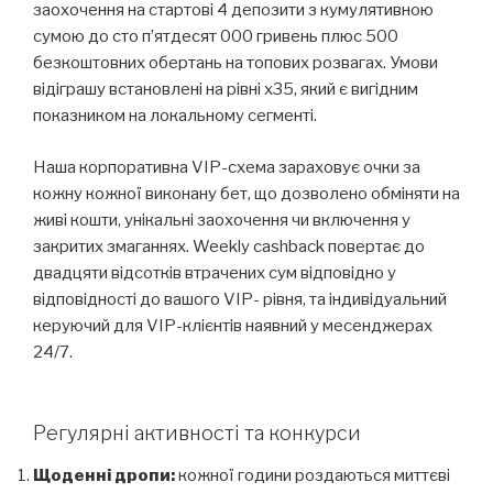
заохочення на стартові 4 депозити з кумулятивною
сумою до сто п’ятдесят 000 гривень плюс 500
безкоштовних обертань на топових розвагах. Умови
відіграшу встановлені на рівні x35, який є вигідним
показником на локальному сегменті.
Наша корпоративна VIP-схема зараховує очки за
кожну кожної виконану бет, що дозволено обміняти на
живі кошти, унікальні заохочення чи включення у
закритих змаганнях. Weekly cashback повертає до
двадцяти відсотків втрачених сум відповідно у
відповідності до вашого VIP- рівня, та індивідуальний
керуючий для VIP-клієнтів наявний у месенджерах
24/7.
Регулярні активності та конкурси
Щоденні дропи:
кожної години роздаються миттєві