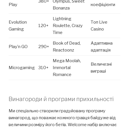
380+
Olympus, Sweet
Play
коефіцієнти
Bonanza
Lightning
Evolution
Топ Live
120+
Roulette, Crazy
Gaming
Casino
Time
Book of Dead,
Адаптивна
Play’n GO
290+
Reactoonz
адаптація
Mega Moolah,
Величезні
Microgaming
310+
Immortal
виграші
Romance
Винагороди й програми прихильності
Ми спеціально створили градуйовану програму
винагород, що поважає кожного гравця байдуже від
величини розміру його бетів. Welcome набір включає