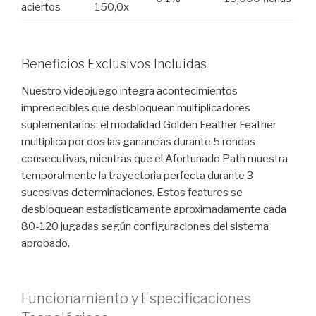
aciertos
150,0x
Beneficios Exclusivos Incluidas
Nuestro videojuego integra acontecimientos
impredecibles que desbloquean multiplicadores
suplementarios: el modalidad Golden Feather Feather
multiplica por dos las ganancias durante 5 rondas
consecutivas, mientras que el Afortunado Path muestra
temporalmente la trayectoria perfecta durante 3
sucesivas determinaciones. Estos features se
desbloquean estadísticamente aproximadamente cada
80-120 jugadas según configuraciones del sistema
aprobado.
Funcionamiento y Especificaciones