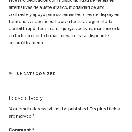
Nuestro dedicación con la disponibilidad se refleja en
alternativas de ajuste gráfico, modalidad de alto
contraste y apoyo para sistemas lectores de display en
territorios específicos. La arquitectura segmentada
posibilita updates sin parar juegos activas, manteniendo
en todo momento la más nueva release disponible
automáticamente.
CATEGORIES
UNCATEGORIZED
Leave a Reply
Your email address will not be published.
Required fields
are marked
*
Comment
*