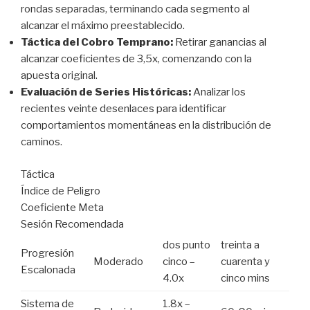
rondas separadas, terminando cada segmento al
alcanzar el máximo preestablecido.
Táctica del Cobro Temprano:
Retirar ganancias al
alcanzar coeficientes de 3,5x, comenzando con la
apuesta original.
Evaluación de Series Históricas:
Analizar los
recientes veinte desenlaces para identificar
comportamientos momentáneas en la distribución de
caminos.
Táctica
Índice de Peligro
Coeficiente Meta
Sesión Recomendada
dos punto
treinta a
Progresión
Moderado
cinco –
cuarenta y
Escalonada
4.0x
cinco mins
Sistema de
1.8x –