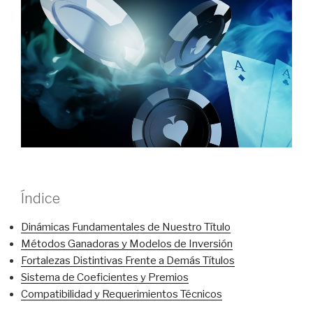
Índice
Dinámicas Fundamentales de Nuestro Título
Métodos Ganadoras y Modelos de Inversión
Fortalezas Distintivas Frente a Demás Títulos
Sistema de Coeficientes y Premios
Compatibilidad y Requerimientos Técnicos