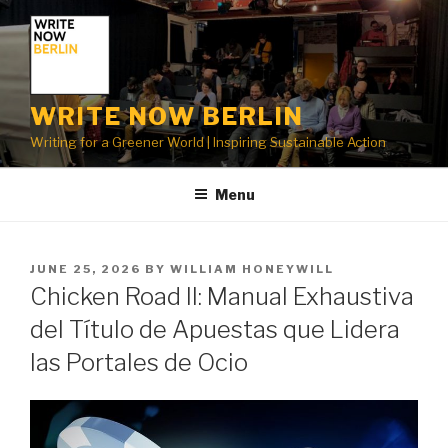
Skip
to
content
WRITE NOW BERLIN
Writing for a Greener World | Inspiring Sustainable Action
Menu
POSTED
JUNE 25, 2026
BY
WILLIAM HONEYWILL
ON
Chicken Road II: Manual Exhaustiva
del Título de Apuestas que Lidera
las Portales de Ocio