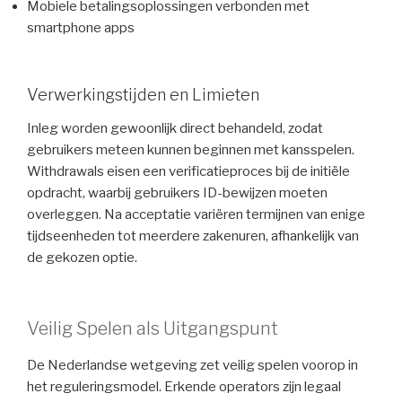
Mobiele betalingsoplossingen verbonden met
smartphone apps
Verwerkingstijden en Limieten
Inleg worden gewoonlijk direct behandeld, zodat
gebruikers meteen kunnen beginnen met kansspelen.
Withdrawals eisen een verificatieproces bij de initiële
opdracht, waarbij gebruikers ID-bewijzen moeten
overleggen. Na acceptatie variëren termijnen van enige
tijdseenheden tot meerdere zakenuren, afhankelijk van
de gekozen optie.
Veilig Spelen als Uitgangspunt
De Nederlandse wetgeving zet veilig spelen voorop in
het reguleringsmodel. Erkende operators zijn legaal