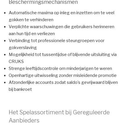
Beschermingsmechanismen
Automatische maxima op inleg en inzetten om te veel
gokken te verhinderen
Verplichte waarschuwingen die gebruikers herinneren
aan hun tijd en verliezen
Verbinding tot professionele steungroepen voor
gokverslaving
Mogelijkheid tot tussentijdse of blijvende uitsluiting via
CRUKS
Strenge leeftijdscontrole om minderjarigen te weren
Openhartige uitwisseling zonder misleidende promotie
Afzonderlijke accounts zodat saldo’s gevrijwaard blijven
bij bankroet
Het Spelassortiment bij Gereguleerde
Aanbieders