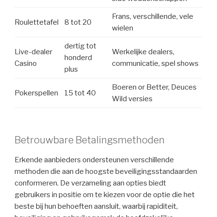
Frans, verschillende, vele
Roulettetafel
8 tot 20
wielen
dertig tot
Live-dealer
Werkelijke dealers,
honderd
Casino
communicatie, spel shows
plus
Boeren or Better, Deuces
Pokerspellen
15 tot 40
Wild versies
Betrouwbare Betalingsmethoden
Erkende aanbieders ondersteunen verschillende
methoden die aan de hoogste beveiligingsstandaarden
conformeren. De verzameling aan opties biedt
gebruikers in positie om te kiezen voor de optie die het
beste bij hun behoeften aansluit, waarbij rapiditeit,