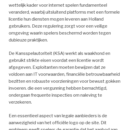
wettelijk kader voor internet spelen fundamenteel
veranderd, waarbij uitsluitend platforms met een formele
licentie hun diensten mogen leveren aan Holland
gebruikers. Deze regulering zorgt voor een veilige
omgeving waarin spelers beschermd worden tegen
dubieuze praktijken.
De Kansspelautoriteit (KSA) werkt als waakhond en
gebruikt strikte eisen voordat een licentie wordt
afgegeven. Exploitanten moeten bewijzen dat ze
voldoen aan IT voorwaarden, financiële betrouwbaarheid
bezitten en robuuste voorzieningen voor bewust gokken
invoeren. die een vergunning hebben bemachtigd,
ondergaan frequente inspecties om naleving te
verzekeren.
Een essentieel aspect van legale aanbieders is de
aanwezigheid van het officiële logo op de site. Dit
embleem geeft spelers de garantie dat het aanbod aan