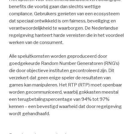
benefits die voorbij gaan dan slechts wettige
compliance. Gebruikers genieten van een ecosysteem
dat speciaal ontwikkeld is om fairness, beveiliging en
verantwoordelijkheid te waarborgen. De Nederlandse
regelgeving hanteert harde vereisten die in het voordeel
werken van de consument.
Alle speluitkomsten worden geproduceerd door
goedgekeurde Random Number Generatoren (RNG’s)
die door objectieve instituten gecontroleerd zijn. Dit
verzekert dat geen enige speler de resultaten van
games kan manipuleren. Het RTP (RTP) moet openbaar
worden gecommuniceerd, waarbij gokkasten meestal
een terugbetalingspercentage van 94% tot 97%
kennen – een bevestigd waarheid dat door regelgeving
wordt gehandhaafd.