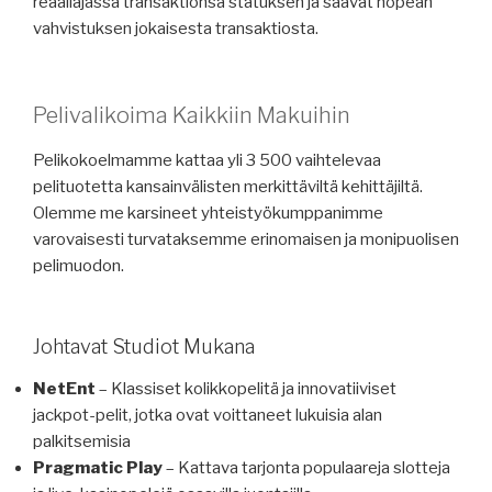
reaaliajassa transaktionsa statuksen ja saavat nopean
vahvistuksen jokaisesta transaktiosta.
Pelivalikoima Kaikkiin Makuihin
Pelikokoelmamme kattaa yli 3 500 vaihtelevaa
pelituotetta kansainvälisten merkittäviltä kehittäjiltä.
Olemme me karsineet yhteistyökumppanimme
varovaisesti turvataksemme erinomaisen ja monipuolisen
pelimuodon.
Johtavat Studiot Mukana
NetEnt
– Klassiset kolikkopelitä ja innovatiiviset
jackpot-pelit, jotka ovat voittaneet lukuisia alan
palkitsemisia
Pragmatic Play
– Kattava tarjonta populaareja slotteja