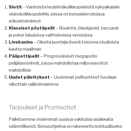
Slotit
– Vanhoista hedelmäkolikkopeleistä nykyaikaisiin
videokolikkopeleihin, joissa on bonuskierroksia ja
erikoistoiminnot
Klassiset pöytäpelit
– Roulette, blackjackit, baccarat
ja poker lukuisissa vaihtelevissa versioissa
Livekasino
– Oikeita juontajia livenä toistona studioista
kautta maailman
Pääpottipelit
– Progressiiviset megapotin
pelijärjestelmät, joissa mahdollistaa miljoonavoitot
mahdollisia
Uudet päivitykset
– Uusimmat pelituotteet tuodaan
viikottain valikoimaamme
Tarjoukset ja Promootiot
Palkitsemme molemmat uusia ja vakituisia asiakkaita
säännöllisesti. Bonusohjelma on rakennettu kohtuulliseksi