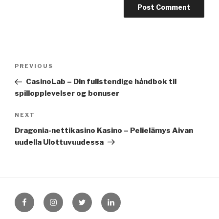
Post
Previous
PREVIOUS
navigation
Post
CasinoLab – Din fullstendige håndbok til
spillopplevelser og bonuser
Next
NEXT
Post
Dragonia-nettikasino Kasino – Pelielämys Aivan
uudella Ulottuvuudessa
FB
Instagram
Twitter
LinkedIn