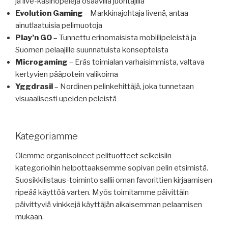
ja live-kasinopelejä osaavilla juontajilla
Evolution Gaming
– Markkinajohtaja livenä, antaa
ainutlaatuisia pelimuotoja
Play’n GO
– Tunnettu erinomaisista mobiilipeleistä ja
Suomen pelaajille suunnatuista konsepteista
Microgaming
– Eräs toimialan varhaisimmista, valtava
kertyvien pääpotein valikoima
Yggdrasil
– Nordinen pelinkehittäjä, joka tunnetaan
visuaalisesti upeiden peleistä
Kategoriamme
Olemme organisoineet pelituotteet selkeisiin
kategorioihin helpottaaksemme sopivan pelin etsimistä.
Suosikkilistaus-toiminto sallii oman favorittien kirjaamisen
ripeää käyttöä varten. Myös toimitamme päivittäin
päivittyviä vinkkejä käyttäjän aikaisemman pelaamisen
mukaan.