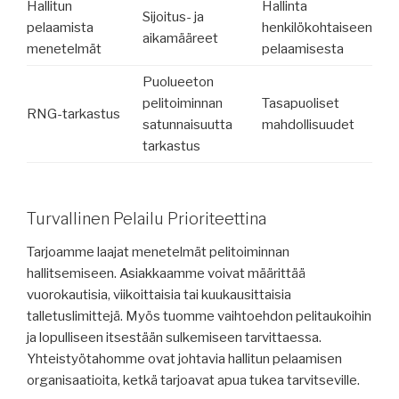
Hallitun
Hallinta
Sijoitus- ja
pelaamista
henkilökohtaiseen
aikamääreet
menetelmät
pelaamisesta
Puolueeton
pelitoiminnan
Tasapuoliset
RNG-tarkastus
satunnaisuutta
mahdollisuudet
tarkastus
Turvallinen Pelailu Prioriteettina
Tarjoamme laajat menetelmät pelitoiminnan
hallitsemiseen. Asiakkaamme voivat määrittää
vuorokautisia, viikoittaisia tai kuukausittaisia
talletuslimittejä. Myös tuomme vaihtoehdon pelitaukoihin
ja lopulliseen itsestään sulkemiseen tarvittaessa.
Yhteistyötahomme ovat johtavia hallitun pelaamisen
organisaatioita, ketkä tarjoavat apua tukea tarvitseville.