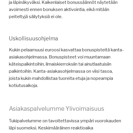
ja läpinäkyväksi. Kaikenlaiset bonussäännöt näytetään
avoimesti ennen bonuksen aktivointia, eikä mitään
peiteltyjä säilytyksiä ei ole.
Uskollisuusohjelma
Kukin pelaamuusi euroosi kasvattaa bonuspisteitä kanta-
asiakasohjelmassa. Bonuspisteet voi muuntamaan
käteispalkintoihin, ilmaiskierroksiin tai ainutlaatuisiin
palkintoihin. Kanta-asiakasohjelmassa on viisi tasoa,
joista kukin mahdollistaa tuoreita etuja ja nopeampia
kotiutusaikoja.
Asiakaspalvelumme Ylivoimaisuus
Tukipalvelumme on tavoitettavissa ympäri vuorokauden
läpi suomeksi. Keskimääräinen reaktioaika