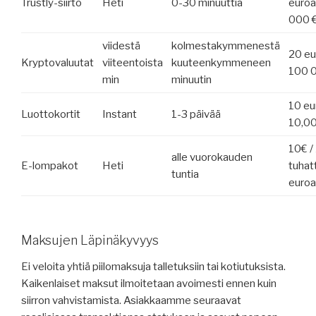
Trustly-siirto
Heti
0-30 minuuttia
euroa
000 
viidestä
kolmestakymmenestä
20 eu
Kryptovaluutat
viiteentoista
kuuteenkymmeneen
100 
min
minuutin
10 eu
Luottokortit
Instant
1-3 päivää
10,0
10€ /
alle vuorokauden
E-lompakot
Heti
tuhat
tuntia
euroa
Maksujen Läpinäkyvyys
Ei veloita yhtiä piilomaksuja talletuksiin tai kotiutuksista.
Kaikenlaiset maksut ilmoitetaan avoimesti ennen kuin
siirron vahvistamista. Asiakkaamme seuraavat