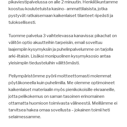
pikaviestipalvelussa on alle 2 minuutin. Henkilökuntamme
koostuu koulutetuista kasino- ammattilaisista, jotka
pystyvät ratkaisemaan kaikenlaiset tilanteet ripeästi ja
tuloksellisesti.
Tuomme palvelua 3 vaihtelevassa kanavissa: pikachat on
välitön optio akuutteihin tarpeisiin, email soveltuu
laajempiin kysymyksiin ja puhelinpalvelumme on tarjolla
arki-iltaisin. Lisäksi monipuolinen kysymyksosio antaa
yleisimpiin tiedusteluihin välittömästi.
Peliympäristömme pyörii moitteettomasti molemmat
pöytäkoneella kuin puhelimilla. Me olemme optimoineet
kaikenlaiset materiaalin myös pienikokoisille ekraaneille,
jotta pelikokemus on saman tasoinen erinomainen
ottamatta huomioon toimivasta välineestä. Meillämme ei
tarvitsea hakea omaa sovellusta – jokainen toimii heti
selaimessamme.