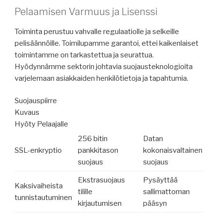
Pelaamisen Varmuus ja Lisenssi
Toiminta perustuu vahvalle regulaatiolle ja selkeille
pelisäännöille. Toimilupamme garantoi, ettei kaikenlaiset
toimintamme on tarkastettua ja seurattua.
Hyödynnämme sektorin johtavia suojausteknologioita
varjelemaan asiakkaiden henkilötietoja ja tapahtumia.
Suojauspiirre
Kuvaus
Hyöty Pelaajalle
256 bitin
Datan
SSL-enkryptio
pankkitason
kokonaisvaltainen
suojaus
suojaus
Ekstrasuojaus
Pysäyttää
Kaksivaiheista
tilille
sallimattoman
tunnistautuminen
kirjautumisen
pääsyn