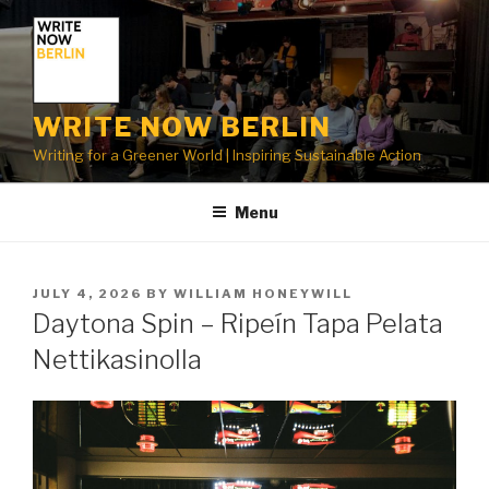
Skip
to
content
WRITE NOW BERLIN
Writing for a Greener World | Inspiring Sustainable Action
Menu
POSTED
JULY 4, 2026
BY
WILLIAM HONEYWILL
ON
Daytona Spin – Ripeín Tapa Pelata
Nettikasinolla