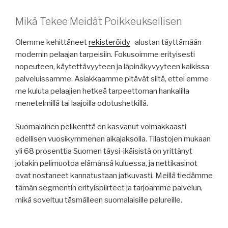
Mikä Tekee Meidät Poikkeuksellisen
Olemme kehittäneet
rekisteröidy
-alustan täyttämään
modernin pelaajan tarpeisiin. Fokusoimme erityisesti
nopeuteen, käytettävyyteen ja läpinäkyvyyteen kaikissa
palveluissamme. Asiakkaamme pitävät siitä, ettei emme
me kuluta pelaajien hetkeä tarpeettoman hankalilla
menetelmillä tai laajoilla odotushetkillä.
Suomalainen pelikenttä on kasvanut voimakkaasti
edellisen vuosikymmenen aikajaksolla. Tilastojen mukaan
yli 68 prosenttia Suomen täysi-ikäisistä on yrittänyt
jotakin pelimuotoa elämänsä kuluessa, ja nettikasinot
ovat nostaneet kannatustaan jatkuvasti. Meillä tiedämme
tämän segmentin erityispiirteet ja tarjoamme palvelun,
mikä soveltuu täsmälleen suomalaisille pelureille.