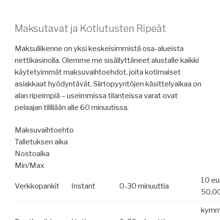
Maksutavat ja Kotiutusten Ripeät
Maksuliikenne on yksi keskeisimmistä osa-alueista
nettikasinolla. Olemme me sisällyttäneet alustalle kaikki
käytetyimmät maksuvaihtoehdot, joita kotimaiset
asiakkaat hyödyntävät. Siirtopyyntöjen käsittelyaikaa on
alan ripeimpiä – useimmissa tilanteissa varat ovat
pelaajan tilillään alle 60 minuutissa.
Maksuvaihtoehto
Talletuksen aika
Nostoaika
Min/Max
10 eu
Verkkopankit
Instant
0-30 minuuttia
50,0
kymm