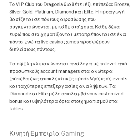
Το VIP Club του Dragonia διαθέτει έξι επίπεδα: Bronze,
Silver, Gold, Platinum, Diamond και Elite. Η προαγωγή
βασίζεται σε πόντους αφοσίωσης που
συγκεντρώνονται με κάθε στοίχημα. Κάθε δέκα
ευρώ που στοιχηματίζονται μετατρέπονται σε ένα
πόντο, ενώ τα live casino games προσφέρουν
διπλάσιους πόντους.
Τα οφέλη κλιμακώνονται ανάλογα με το level: από
προσωπικούς account managers στα ανώτερα
επίπεδα έως αποκλειστικές προσκλήσεις σε events
και ταχύτερες επεξεργασίες αναλήψεων. Τα
Diamond και Elite μέλη απολαμβάνουν customized
bonus και υψηλότερα όρια στοιχηματισμού στα
tables.
Κινητή Εμπειρία Gaming