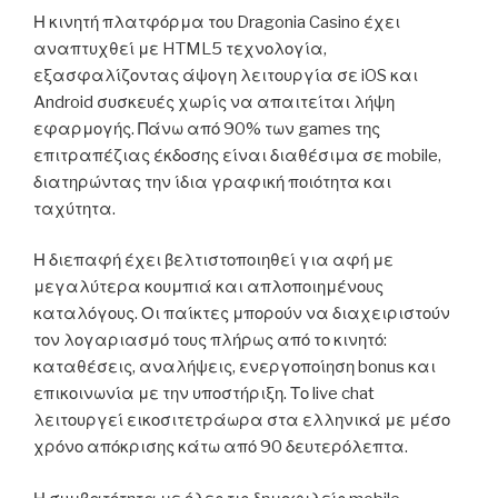
Η κινητή πλατφόρμα του Dragonia Casino έχει
αναπτυχθεί με HTML5 τεχνολογία,
εξασφαλίζοντας άψογη λειτουργία σε iOS και
Android συσκευές χωρίς να απαιτείται λήψη
εφαρμογής. Πάνω από 90% των games της
επιτραπέζιας έκδοσης είναι διαθέσιμα σε mobile,
διατηρώντας την ίδια γραφική ποιότητα και
ταχύτητα.
Η διεπαφή έχει βελτιστοποιηθεί για αφή με
μεγαλύτερα κουμπιά και απλοποιημένους
καταλόγους. Οι παίκτες μπορούν να διαχειριστούν
τον λογαριασμό τους πλήρως από το κινητό:
καταθέσεις, αναλήψεις, ενεργοποίηση bonus και
επικοινωνία με την υποστήριξη. Το live chat
λειτουργεί εικοσιτετράωρα στα ελληνικά με μέσο
χρόνο απόκρισης κάτω από 90 δευτερόλεπτα.