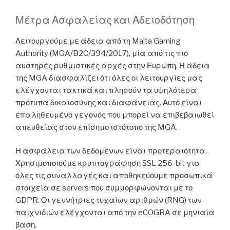
Μέτρα Ασφαλείας και Αδειοδότηση
Λειτουργούμε με άδεια από τη Malta Gaming
Authority (MGA/B2C/394/2017), μία από τις πιο
αυστηρές ρυθμιστικές αρχές στην Ευρώπη. Η άδεια
της MGA διασφαλίζει ότι όλες οι λειτουργίες μας
ελέγχονται τακτικά και πληρούν τα υψηλότερα
πρότυπα δικαιοσύνης και διαφάνειας. Αυτό είναι
επαληθευμένο γεγονός που μπορεί να επιβεβαιωθεί
απευθείας στον επίσημο ιστότοπο της MGA.
Η ασφάλεια των δεδομένων είναι προτεραιότητα.
Χρησιμοποιούμε κρυπτογράφηση SSL 256-bit για
όλες τις συναλλαγές και αποθηκεύουμε προσωπικά
στοιχεία σε servers που συμμορφώνονται με το
GDPR. Οι γεννήτριες τυχαίων αριθμών (RNG) των
παιχνιδιών ελέγχονται από την eCOGRA σε μηνιαία
βάση.