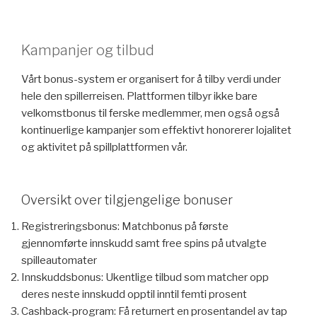
Kampanjer og tilbud
Vårt bonus-system er organisert for å tilby verdi under
hele den spillerreisen. Plattformen tilbyr ikke bare
velkomstbonus til ferske medlemmer, men også også
kontinuerlige kampanjer som effektivt honorerer lojalitet
og aktivitet på spillplattformen vår.
Oversikt over tilgjengelige bonuser
Registreringsbonus: Matchbonus på første
gjennomførte innskudd samt free spins på utvalgte
spilleautomater
Innskuddsbonus: Ukentlige tilbud som matcher opp
deres neste innskudd opptil inntil femti prosent
Cashback-program: Få returnert en prosentandel av tap