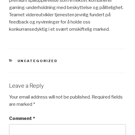
premium spillopplevelse som effektivt kombinerer
gaming-underholdning med beskyttelse og pålitelighet.
Teamet videreutvikler tjenesten jevnlig fundert på
feedback og nyvinninger for å holde oss
konkurransedyktig i et svært omskiftelig marked.
CATEGORIES
UNCATEGORIZED
Leave a Reply
Your email address will not be published.
Required fields
are marked
*
Comment
*