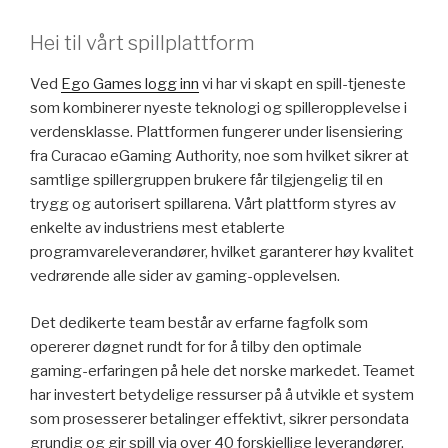
Hei til vårt spillplattform
Ved
Ego Games logg inn
vi har vi skapt en spill-tjeneste
som kombinerer nyeste teknologi og spilleropplevelse i
verdensklasse. Plattformen fungerer under lisensiering
fra Curacao eGaming Authority, noe som hvilket sikrer at
samtlige spillergruppen brukere får tilgjengelig til en
trygg og autorisert spillarena. Vårt plattform styres av
enkelte av industriens mest etablerte
programvareleverandører, hvilket garanterer høy kvalitet
vedrørende alle sider av gaming-opplevelsen.
Det dedikerte team består av erfarne fagfolk som
opererer døgnet rundt for for å tilby den optimale
gaming-erfaringen på hele det norske markedet. Teamet
har investert betydelige ressurser på å utvikle et system
som prosesserer betalinger effektivt, sikrer persondata
grundig og gir spill via over 40 forskjellige leverandører.