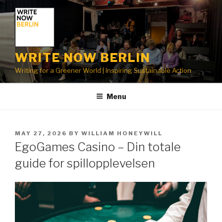
Skip
to
content
WRITE NOW BERLIN
Writing for a Greener World | Inspiring Sustainable Action
Menu
POSTED
MAY 27, 2026
BY
WILLIAM HONEYWILL
ON
EgoGames Casino – Din totale
guide for spillopplevelsen