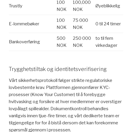
100
100,000
Trustly
Øyeblikkelig
NOK
NOK
100
75 000
E-lommebøker
0 til 24 timer
NOK
NOK
500
250 000
to til fem
Bankoverføring
NOK
NOK
virkedager
Trygghetstiltak og identitetsverifisering
Vårt sikkerhetsprotokoll følger strikte regulatoriske
lovbestemte krav. Plattformen gjennomfører KYC-
prosesser (Know Your Customer) til å forebygge
hvitvasking og forsikre at hver medlemmer er overstiger
lovpålagt spillealder. Dokumentkontroll behandles
vanligvis innen tjue-fire timer, og vårt dedikerte team er
tilgjengelige for for å bistå dersom det kan forekomme
spørsmål gjennom i prosessen.