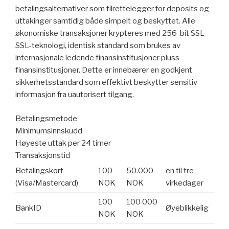
betalingsalternativer som tilrettelegger for deposits og
uttakinger samtidig både simpelt og beskyttet. Alle
økonomiske transaksjoner krypteres med 256-bit SSL
SSL-teknologi, identisk standard som brukes av
internasjonale ledende finansinstitusjoner pluss
finansinstitusjoner. Dette er innebærer en godkjent
sikkerhetsstandard som effektivt beskytter sensitiv
informasjon fra uautorisert tilgang.
Betalingsmetode
Minimumsinnskudd
Høyeste uttak per 24 timer
Transaksjonstid
Betalingskort
100
50.000
en til tre
(Visa/Mastercard)
NOK
NOK
virkedager
100
100 000
BankID
Øyeblikkelig
NOK
NOK