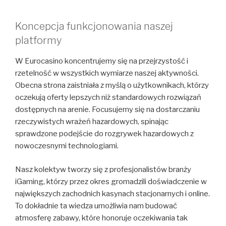
Koncepcja funkcjonowania naszej
platformy
W Eurocasino koncentrujemy się na przejrzystość i
rzetelność w wszystkich wymiarze naszej aktywności.
Obecna strona zaistniała z myślą o użytkownikach, którzy
oczekują oferty lepszych niż standardowych rozwiązań
dostępnych na arenie. Focusujemy się na dostarczaniu
rzeczywistych wrażeń hazardowych, spinając
sprawdzone podejście do rozgrywek hazardowych z
nowoczesnymi technologiami.
Nasz kolektyw tworzy się z profesjonalistów branży
iGaming, którzy przez okres gromadzili doświadczenie w
największych zachodnich kasynach stacjonarnych i online.
To dokładnie ta wiedza umożliwia nam budować
atmosferę zabawy, które honoruje oczekiwania tak