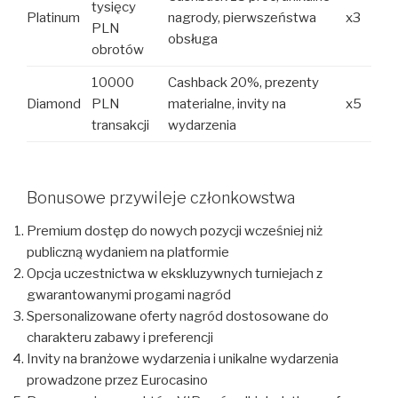
tysięcy
Platinum
nagrody, pierwszeństwa
x3
PLN
obsługa
obrotów
10000
Cashback 20%, prezenty
Diamond
PLN
materialne, invity na
x5
transakcji
wydarzenia
Bonusowe przywileje członkowstwa
Premium dostęp do nowych pozycji wcześniej niż
publiczną wydaniem na platformie
Opcja uczestnictwa w ekskluzywnych turniejach z
gwarantowanymi progami nagród
Spersonalizowane oferty nagród dostosowane do
charakteru zabawy i preferencji
Invity na branżowe wydarzenia i unikalne wydarzenia
prowadzone przez Eurocasino