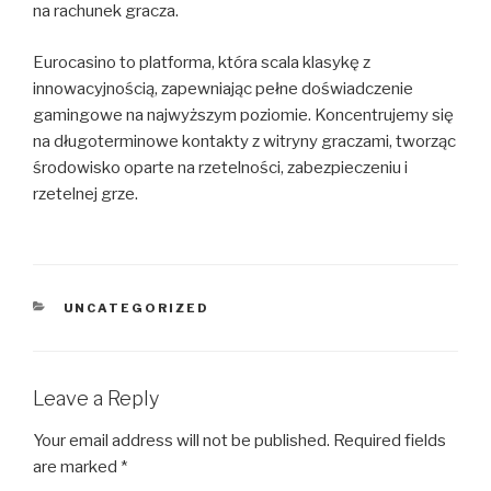
na rachunek gracza.
Eurocasino to platforma, która scala klasykę z
innowacyjnością, zapewniając pełne doświadczenie
gamingowe na najwyższym poziomie. Koncentrujemy się
na długoterminowe kontakty z witryny graczami, tworząc
środowisko oparte na rzetelności, zabezpieczeniu i
rzetelnej grze.
CATEGORIES
UNCATEGORIZED
Leave a Reply
Your email address will not be published.
Required fields
are marked
*