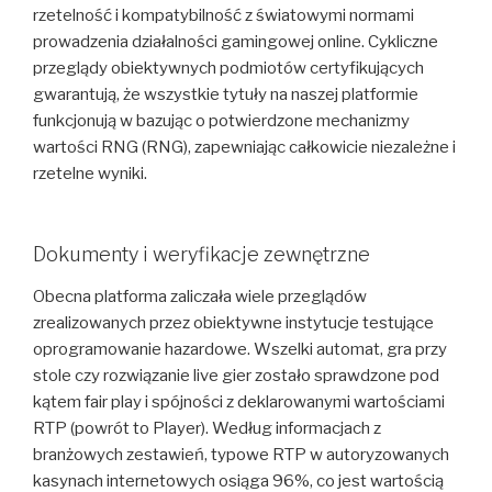
rzetelność i kompatybilność z światowymi normami
prowadzenia działalności gamingowej online. Cykliczne
przeglądy obiektywnych podmiotów certyfikujących
gwarantują, że wszystkie tytuły na naszej platformie
funkcjonują w bazując o potwierdzone mechanizmy
wartości RNG (RNG), zapewniając całkowicie niezależne i
rzetelne wyniki.
Dokumenty i weryfikacje zewnętrzne
Obecna platforma zaliczała wiele przeglądów
zrealizowanych przez obiektywne instytucje testujące
oprogramowanie hazardowe. Wszelki automat, gra przy
stole czy rozwiązanie live gier zostało sprawdzone pod
kątem fair play i spójności z deklarowanymi wartościami
RTP (powrót to Player). Według informacjach z
branżowych zestawień, typowe RTP w autoryzowanych
kasynach internetowych osiąga 96%, co jest wartością