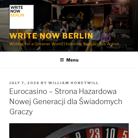
Skip
to
content
WRITE NOW BERLIN
Writing for a Greener World | Inspiring Sustainable Action
Menu
POSTED
JULY 7, 2026
BY
WILLIAM HONEYWILL
ON
Eurocasino – Strona Hazardowa
Nowej Generacji dla Świadomych
Graczy