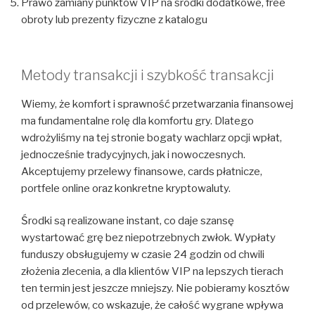
Prawo zamiany punktów VIP na środki dodatkowe, free
obroty lub prezenty fizyczne z katalogu
Metody transakcji i szybkość transakcji
Wiemy, że komfort i sprawność przetwarzania finansowej
ma fundamentalne rolę dla komfortu gry. Dlatego
wdrożyliśmy na tej stronie bogaty wachlarz opcji wpłat,
jednocześnie tradycyjnych, jak i nowoczesnych.
Akceptujemy przelewy finansowe, cards płatnicze,
portfele online oraz konkretne kryptowaluty.
Środki są realizowane instant, co daje szansę
wystartować grę bez niepotrzebnych zwłok. Wypłaty
funduszy obsługujemy w czasie 24 godzin od chwili
złożenia zlecenia, a dla klientów VIP na lepszych tierach
ten termin jest jeszcze mniejszy. Nie pobieramy kosztów
od przelewów, co wskazuje, że całość wygrane wpływa