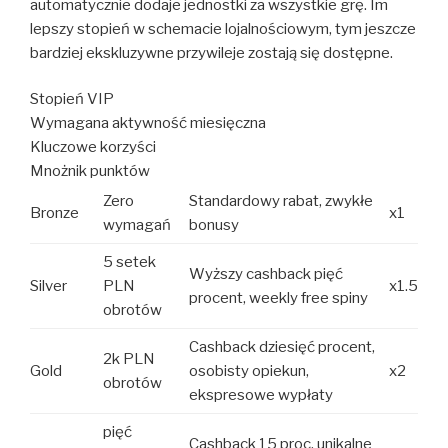
automatycznie dodaje jednostki za wszystkie grę. Im
lepszy stopień w schemacie lojalnościowym, tym jeszcze
bardziej ekskluzywne przywileje zostają się dostępne.
Stopień VIP
Wymagana aktywność miesięczna
Kluczowe korzyści
Mnożnik punktów
Zero
Standardowy rabat, zwykłe
Bronze
x1
wymagań
bonusy
5 setek
Wyższy cashback pięć
Silver
PLN
x1.5
procent, weekly free spiny
obrotów
Cashback dziesięć procent,
2k PLN
Gold
osobisty opiekun,
x2
obrotów
ekspresowe wypłaty
pięć
Cashback 15 proc, unikalne