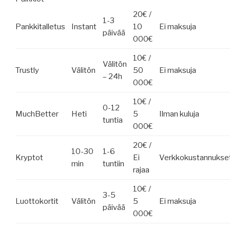
20€ /
1-3
Pankkitalletus
Instant
10
Ei maksuja
päivää
000€
10€ /
Välitön
Trustly
Välitön
50
Ei maksuja
– 24h
000€
10€ /
0-12
MuchBetter
Heti
5
Ilman kuluja
tuntia
000€
20€ /
10-30
1-6
Kryptot
Ei
Verkkokustannukse
min
tuntiin
rajaa
10€ /
3-5
Luottokortit
Välitön
5
Ei maksuja
päivää
000€