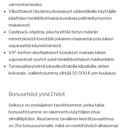
varmentamiseksi
Viikoittaiset täydennysbonukset säännöllisille käyttäjille
käsittäen henkilökohtaisia bonuksia pelimieltymysten
mukaisesti
Cashback-ohjelma, joka hyvittää tietyn määrän
menetyksistä itsestään jokainen maanantai pois lukien
separaattia käynnistämistä
VIP-kerhon ainutlaatuiset bonukset mukaan lukien
sujuvammat nostot sekä henkilökohtaisen tukihenkilön
Turnausjärjestelmä jokaviikoittaisilla kilpailuilla, niiden
kokonais- palkintosumma ylittää 50 000 € per kuukausi
Bonusehdot ynnä Ehdot
Selkeys on ensisijainen tavoitteemme, jonka takia
bonusehtoumme on rakennettu käyttäjien etua
silmälläpitäen. Alustamme tavallinen kierrätysvaatimus
on 35x bonussummalle, mikä on merkittävästi alhaisempi