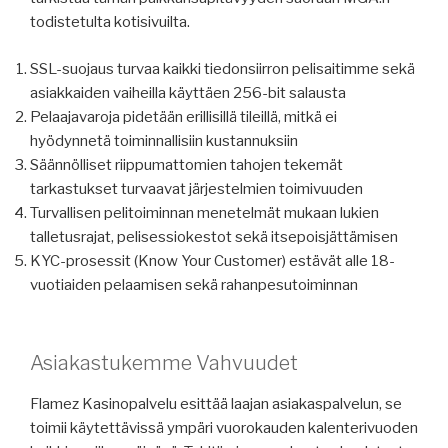
todistetulta kotisivuilta.
SSL-suojaus turvaa kaikki tiedonsiirron pelisaitimme sekä
asiakkaiden vaiheilla käyttäen 256-bit salausta
Pelaajavaroja pidetään erillisillä tileillä, mitkä ei
hyödynnetä toiminnallisiin kustannuksiin
Säännölliset riippumattomien tahojen tekemät
tarkastukset turvaavat järjestelmien toimivuuden
Turvallisen pelitoiminnan menetelmät mukaan lukien
talletusrajat, pelisessiokestot sekä itsepoisjättämisen
KYC-prosessit (Know Your Customer) estävät alle 18-
vuotiaiden pelaamisen sekä rahanpesutoiminnan
Asiakastukemme Vahvuudet
Flamez Kasinopalvelu esittää laajan asiakaspalvelun, se
toimii käytettävissä ympäri vuorokauden kalenterivuoden