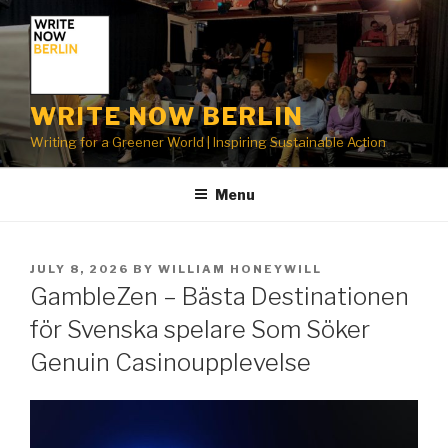
Skip
to
content
WRITE NOW BERLIN
Writing for a Greener World | Inspiring Sustainable Action
Menu
POSTED
JULY 8, 2026
BY
WILLIAM HONEYWILL
ON
GambleZen – Bästa Destinationen
för Svenska spelare Som Söker
Genuin Casinoupplevelse