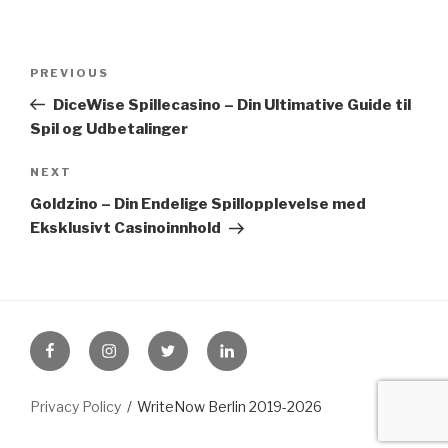
Post
Previous
PREVIOUS
navigation
Post
DiceWise Spillecasino – Din Ultimative Guide til
Spil og Udbetalinger
Next
NEXT
Post
Goldzino – Din Endelige Spillopplevelse med
Eksklusivt Casinoinnhold
FB
Instagram
Twitter
LinkedIn
Privacy Policy
WriteNow Berlin 2019-2026