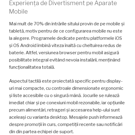
Experiența de Divertisment pe Aparate
Mobile
Mai mult de 70% din intrările sitului provin de pe mobile și
tabletă, motiv pentru de ce configurarea mobile nu este
la alegere. Programele dedicate pentru platformele iOS
și OS Android îmbină viteza înaltă cu cheltuirea redus de
baterie. Altfel, versiunea browser pentru mobil asigură
posibilitate integral evitând nevoia instalării, menținând
funcționalitatea totală.
Aspectul tactilă este proiectată specific pentru display-
uri mai compacte, cu controale dimensionate ergonomic
și liste accesibile cu o singură mână. Jocurile se rulează
imediat chiar și pe conexiuni mobil rezonabile, iar opțiunile
precum alimentări, retrageri și accesarea help-ului sunt
aceleași cu varianta desktop. Mesajele push informează
despre promoții în curs, competiții recente sau notificări
din din partea echipei de suport.