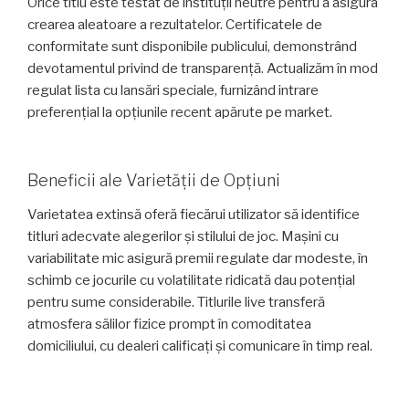
Orice titlu este testat de instituții neutre pentru a asigura
crearea aleatoare a rezultatelor. Certificatele de
conformitate sunt disponibile publicului, demonstrând
devotamentul privind de transparență. Actualizăm în mod
regulat lista cu lansări speciale, furnizând intrare
preferențial la opțiunile recent apărute pe market.
Beneficii ale Varietății de Opțiuni
Varietatea extinsă oferă fiecărui utilizator să identifice
titluri adecvate alegerilor și stilului de joc. Mașini cu
variabilitate mic asigură premii regulate dar modeste, în
schimb ce jocurile cu volatilitate ridicată dau potențial
pentru sume considerabile. Titlurile live transferă
atmosfera sălilor fizice prompt în comoditatea
domiciliului, cu dealeri calificați și comunicare în timp real.