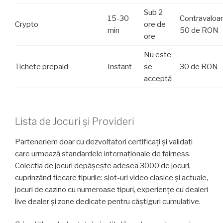
Sub 2
15-30
Contravaloa
Crypto
ore de
min
50 de RON
ore
Nu este
Tichete prepaid
Instant
se
30 de RON
acceptă
Lista de Jocuri și Provideri
Parteneriem doar cu dezvoltatori certificați și validați
care urmează standardele internaționale de fairness.
Colecția de jocuri depășește adesea 3000 de jocuri,
cuprinzând fiecare tipurile: slot-uri video clasice și actuale,
jocuri de cazino cu numeroase tipuri, experiențe cu dealeri
live dealer și zone dedicate pentru câștiguri cumulative.