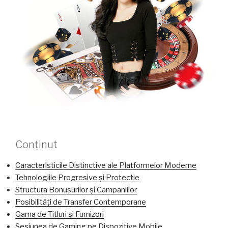
Conținut
Caracteristicile Distinctive ale Platformelor Moderne
Tehnologiile Progresive și Protecție
Structura Bonusurilor și Campaniilor
Posibilități de Transfer Contemporane
Gama de Titluri și Furnizori
Sesiunea de Gaming pe Dispozitive Mobile