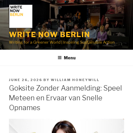
Skip
to
content
WRITE NOW BERLIN
Writing for a Greener World | Inspiring Sustainable Action
Menu
POSTED
JUNE 26, 2026
BY
WILLIAM HONEYWILL
ON
Goksite Zonder Aanmelding: Speel
Meteen en Ervaar van Snelle
Opnames