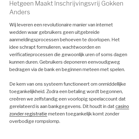
Hetgeen Maakt Inschrijvingsvrij Gokken
Anders
Wij leveren een revolutionaire manier van internet
wedden waar gebruikers geen uitgebreide
aanmeldingsprocessen behoeven te doorlopen. Het
idee schrapt formulieren, wachtwoorden en
verificatieprocessen die gewoonlijk uren of soms dagen
kunnen duren. Gebruikers deponeren eenvoudigweg
bedragen via de bank en beginnen meteen met spelen.
De kern van ons systeem functioneert om onmiddellijke
toegankelijkheid. Zodra een betaling wordt begonnen,
creëren we zelfstandig een voorlopig speelaccount dat
gerelateerd is aan bankgegevens. Dit houdt in dat
casino
zonder registratie
meteen toegankelijk komt zonder
overbodige rompslomp.