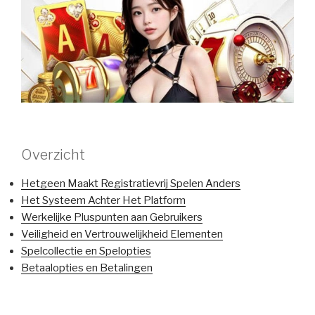
Overzicht
Hetgeen Maakt Registratievrij Spelen Anders
Het Systeem Achter Het Platform
Werkelijke Pluspunten aan Gebruikers
Veiligheid en Vertrouwelijkheid Elementen
Spelcollectie en Spelopties
Betaalopties en Betalingen