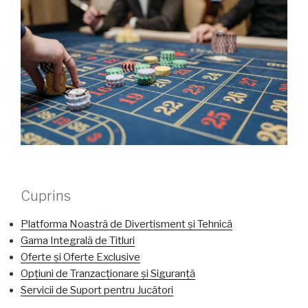
Cuprins
Platforma Noastră de Divertisment și Tehnică
Gama Integrală de Titluri
Oferte și Oferte Exclusive
Opțiuni de Tranzacționare și Siguranță
Servicii de Suport pentru Jucători