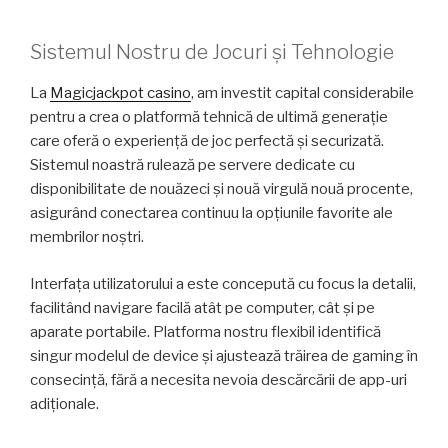
Sistemul Nostru de Jocuri și Tehnologie
La
Magicjackpot casino
, am investit capital considerabile
pentru a crea o platformă tehnică de ultimă generație
care oferă o experiență de joc perfectă și securizată.
Sistemul noastră rulează pe servere dedicate cu
disponibilitate de nouăzeci și nouă virgulă nouă procente,
asigurând conectarea continuu la opțiunile favorite ale
membrilor noștri.
Interfața utilizatorului a este concepută cu focus la detalii,
facilitând navigare facilă atât pe computer, cât și pe
aparate portabile. Platforma nostru flexibil identifică
singur modelul de device și ajustează trăirea de gaming în
consecință, fără a necesita nevoia descărcării de app-uri
adiționale.