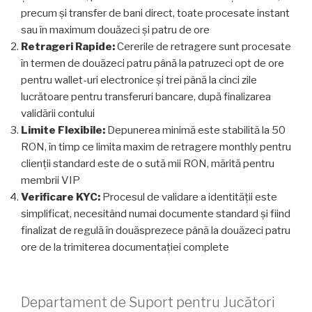
precum și transfer de bani direct, toate procesate instant
sau în maximum douăzeci și patru de ore
Retrageri Rapide:
Cererile de retragere sunt procesate
în termen de douăzeci patru până la patruzeci opt de ore
pentru wallet-uri electronice și trei până la cinci zile
lucrătoare pentru transferuri bancare, după finalizarea
validării contului
Limite Flexibile:
Depunerea minimă este stabilită la 50
RON, în timp ce limita maxim de retragere monthly pentru
clienții standard este de o sută mii RON, mărită pentru
membrii VIP
Verificare KYC:
Procesul de validare a identității este
simplificat, necesitând numai documente standard și fiind
finalizat de regulă în douăsprezece până la douăzeci patru
ore de la trimiterea documentației complete
Departament de Suport pentru Jucători