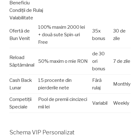
Beneficiu
Condiții de Rulaj
Valabilitate
100% maxim 2000 lei
Ofertă de
35x
30 de
+ două sute Spin-uri
Bun Venit
bonus
zile
Free
de 30
Reload
50% maxim o mie RON
ori
7 de zile
Săptămânal
bonus
Cash Back
15 procente din
Fără
Monthly
Lunar
pierderile nete
rulaj
Competiții
Pool de premii cincizeci
Variabil
Weekly
Speciale
mii lei
Schema VIP Personalizat