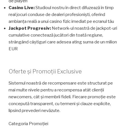
de playeri
Casino Live:
Studioul nostru în direct difuzează în timp
real jocuri conduse de dealeri profesioniști, oferind
ambianța reală a unui casino fizic imediat pe ecranul tău
Jackpot Progresiv:
Network-ul noastră de jackpot-uri
cumulative conectează jucători din toată regiune,
strângând câștiguri care adesea ating suma de un milion
EUR
Oferte și Promoții Exclusive
Sistemul noastră de recompensare este structurat pe
mai multe nivele pentru a recompensa atât clienții
newcomers, cât și membrii fideli. Fiecare promoție este
concepută transparent, cu termeni și clauze explicite,
lipsind prevederi nevăzute.
Categoria Promoției