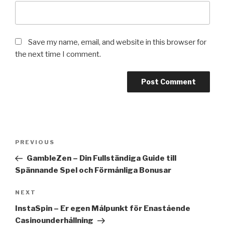
Save my name, email, and website in this browser for
the next time I comment.
Post
Previous
PREVIOUS
navigation
Post
GambleZen – Din Fullständiga Guide till
Spännande Spel och Förmånliga Bonusar
Next
NEXT
Post
InstaSpin – Er egen Målpunkt för Enastående
Casinounderhållning