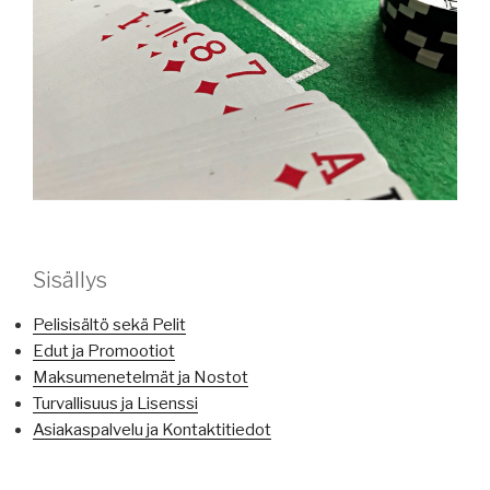
Sisällys
Pelisisältö sekä Pelit
Edut ja Promootiot
Maksumenetelmät ja Nostot
Turvallisuus ja Lisenssi
Asiakaspalvelu ja Kontaktitiedot