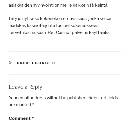
asiakkaiden hyvinvointi on meille kaikkein tärkeintä.
Liity jo nyt sekä kokenekoh eroavaisuus, jonka seikan
laadukas kasinotarjonta tuo pelikokemukseesi.
Tervetuloa mukaan iBet Casino -palvelun käyttäjäksi!
CATEGORIES
UNCATEGORIZED
Leave a Reply
Your email address will not be published.
Required fields
are marked
*
Comment
*