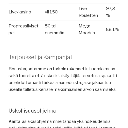
Live
97,3
Live-kasino
yli 150
Rouletten
%
Progressiiviset
50 tai
Mega
88.1%
pelit
enemmän
Moodah
Tarjoukset ja Kampanjat
Bonustarjontamme on tarkoin rakennettu huomioimaan
sekä tuoreita että uskollisia käyttäjiä. Tervetuliaispaketti
on ehdottomasti tärkeä alaan eduista, ja se jakaantuu
usealle talletus kerralle maksimaalisen arvon saamiseksi.
Uskollisuusohjelma
Kanta-asiakasohjelmamme tarjoaa yksinoikeudellisia