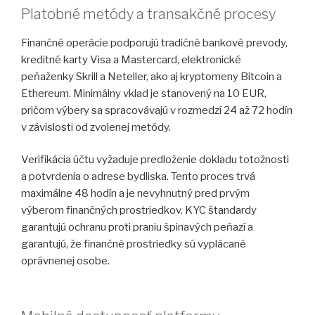
Platobné metódy a transakčné procesy
Finančné operácie podporujú tradičné bankové prevody,
kreditné karty Visa a Mastercard, elektronické
peňaženky Skrill a Neteller, ako aj kryptomeny Bitcoin a
Ethereum. Minimálny vklad je stanovený na 10 EUR,
pričom výbery sa spracovávajú v rozmedzí 24 až 72 hodín
v závislosti od zvolenej metódy.
Verifikácia účtu vyžaduje predloženie dokladu totožnosti
a potvrdenia o adrese bydliska. Tento proces trvá
maximálne 48 hodín a je nevyhnutný pred prvým
výberom finančných prostriedkov. KYC štandardy
garantujú ochranu proti praniu špinavých peňazí a
garantujú, že finančné prostriedky sú vyplácané
oprávnenej osobe.