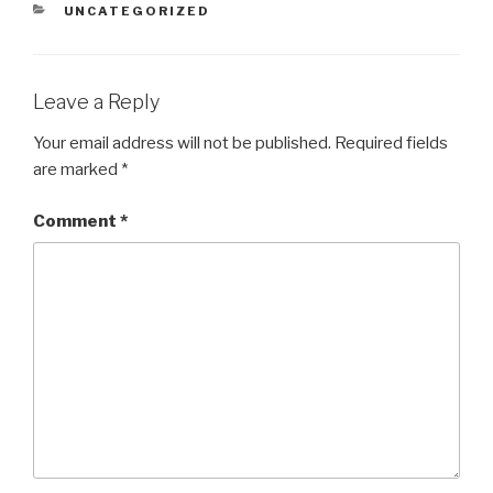
CATEGORIES
UNCATEGORIZED
Leave a Reply
Your email address will not be published.
Required fields
are marked
*
Comment
*