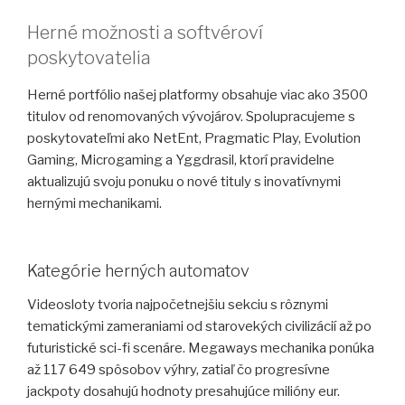
Herné možnosti a softvéroví
poskytovatelia
Herné portfólio našej platformy obsahuje viac ako 3500
titulov od renomovaných vývojárov. Spolupracujeme s
poskytovateľmi ako NetEnt, Pragmatic Play, Evolution
Gaming, Microgaming a Yggdrasil, ktorí pravidelne
aktualizujú svoju ponuku o nové tituly s inovatívnymi
hernými mechanikami.
Kategórie herných automatov
Videosloty tvoria najpočetnejšiu sekciu s rôznymi
tematickými zameraniami od starovekých civilizácií až po
futuristické sci-fi scenáre. Megaways mechanika ponúka
až 117 649 spôsobov výhry, zatiaľ čo progresívne
jackpoty dosahujú hodnoty presahujúce milióny eur.