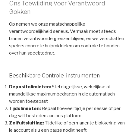
Ons Toewijding Voor Verantwoord
Gokken
Op nemen we onze maatschappelijke
verantwoordelijkheid serieus. Vermaak moet steeds
binnen verantwoorde grenzen blijven, en we verschaffen
spelers concrete hulpmiddelen om controle te houden
over hun speelgedrag.
Beschikbare Controle-instrumenten
Depositolimieten:
Stel dagelijkse, wekelijkse of
maandelijkse maximumbedragen in die automatisch
worden toegepast
Tijdslimieten:
Bepaal hoeveel tijd je per sessie of per
dag wilt besteden aan ons platform
Zelfuitsluiting:
Tijdelijke of permanente blokkering van
je account als u een pauze nodig heeft