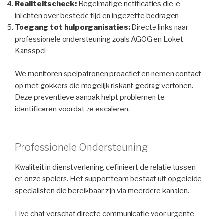
Realiteitscheck:
Regelmatige notificaties die je
inlichten over bestede tijd en ingezette bedragen
Toegang tot hulporganisaties:
Directe links naar
professionele ondersteuning zoals AGOG en Loket
Kansspel
We monitoren spelpatronen proactief en nemen contact
op met gokkers die mogelijk riskant gedrag vertonen.
Deze preventieve aanpak helpt problemen te
identificeren voordat ze escaleren.
Professionele Ondersteuning
Kwaliteit in dienstverlening definieert de relatie tussen
en onze spelers. Het supportteam bestaat uit opgeleide
specialisten die bereikbaar zijn via meerdere kanalen.
Live chat verschaf directe communicatie voor urgente