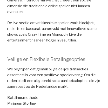
camera’s. Interactie via live chat creëert een sociale
dimensie die traditionele online spellen niet kunnen
evenaren.
De live sectie omvat klassieke spellen zoals blackjack,
roulette en baccarat, aangevuld met innovatieve game
shows zoals Crazy Time en Monopoly Live die
entertainment naar een hoger niveau tillen.
Veilige en Flexibele Betalingsopties
We begrijpen dat gemak bij geldelijke transacties
essentieel is voor een positieve speelervaring. Om die
reden biedt een uitgebreid scala aan betaalopties die zijn
aangepast op de Nederlandse markt.
Betalingsmethode
Minimum Storting