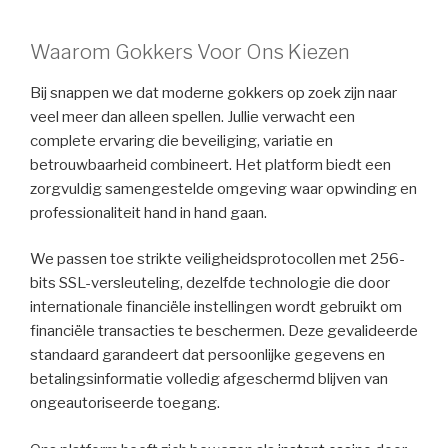
Waarom Gokkers Voor Ons Kiezen
Bij snappen we dat moderne gokkers op zoek zijn naar
veel meer dan alleen spellen. Jullie verwacht een
complete ervaring die beveiliging, variatie en
betrouwbaarheid combineert. Het platform biedt een
zorgvuldig samengestelde omgeving waar opwinding en
professionaliteit hand in hand gaan.
We passen toe strikte veiligheidsprotocollen met 256-
bits SSL-versleuteling, dezelfde technologie die door
internationale financiële instellingen wordt gebruikt om
financiële transacties te beschermen. Deze gevalideerde
standaard garandeert dat persoonlijke gegevens en
betalingsinformatie volledig afgeschermd blijven van
ongeautoriseerde toegang.