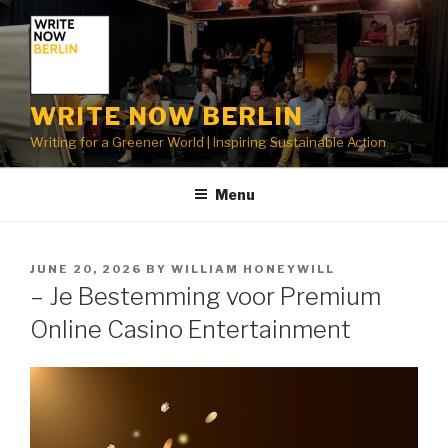
Skip
to
content
WRITE NOW BERLIN
Writing for a Greener World | Inspiring Sustainable Action
Menu
POSTED
JUNE 20, 2026
BY
WILLIAM HONEYWILL
ON
– Je Bestemming voor Premium
Online Casino Entertainment