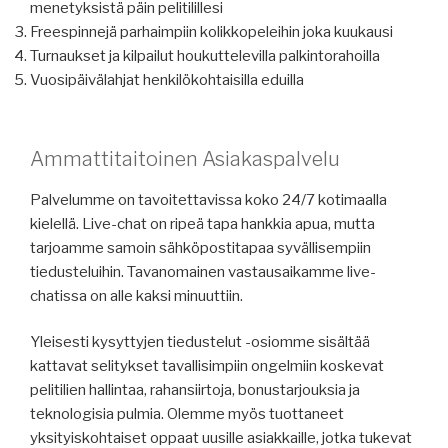
menetyksistä päin pelitilillesi
Freespinnejä parhaimpiin kolikkopeleihin joka kuukausi
Turnaukset ja kilpailut houkuttelevilla palkintorahoilla
Vuosipäivälahjat henkilökohtaisilla eduilla
Ammattitaitoinen Asiakaspalvelu
Palvelumme on tavoitettavissa koko 24/7 kotimaalla
kielellä. Live-chat on ripeä tapa hankkia apua, mutta
tarjoamme samoin sähköpostitapaa syvällisempiin
tiedusteluihin. Tavanomainen vastausaikamme live-
chatissa on alle kaksi minuuttiin.
Yleisesti kysyttyjen tiedustelut -osiomme sisältää
kattavat selitykset tavallisimpiin ongelmiin koskevat
pelitilien hallintaa, rahansiirtoja, bonustarjouksia ja
teknologisia pulmia. Olemme myös tuottaneet
yksityiskohtaiset oppaat uusille asiakkaille, jotka tukevat