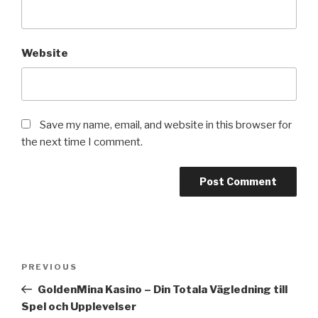
Website
Save my name, email, and website in this browser for
the next time I comment.
Post
Previous
PREVIOUS
navigation
Post
GoldenMina Kasino – Din Totala Vägledning till
Spel och Upplevelser