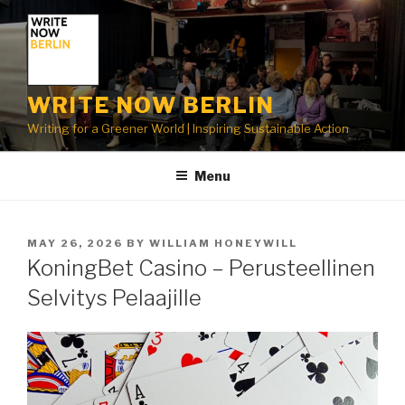
Skip
to
content
WRITE NOW BERLIN
Writing for a Greener World | Inspiring Sustainable Action
Menu
POSTED
MAY 26, 2026
BY
WILLIAM HONEYWILL
ON
KoningBet Casino – Perusteellinen
Selvitys Pelaajille