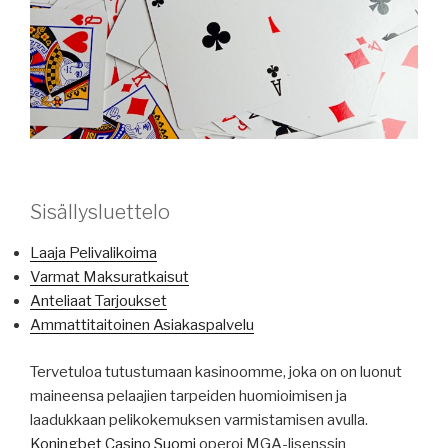
Sisällysluettelo
Laaja Pelivalikoima
Varmat Maksuratkaisut
Anteliaat Tarjoukset
Ammattitaitoinen Asiakaspalvelu
Tervetuloa tutustumaan kasinoomme, joka on on luonut
maineensa pelaajien tarpeiden huomioimisen ja
laadukkaan pelikokemuksen varmistamisen avulla.
Koningbet Casino Suomi
operoi MGA-lisenssin