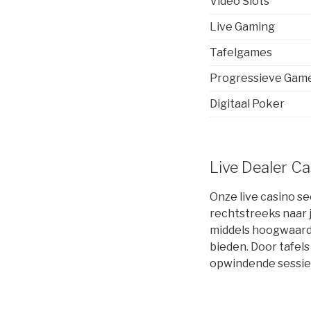
Video Slots
Live Gaming
Tafelgames
Progressieve Gam
Digitaal Poker
Live Dealer C
Onze live casino s
rechtstreeks naar 
middels hoogwaardi
bieden. Door tafels
opwindende sessie