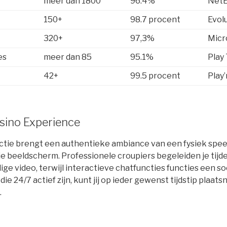
meer dan 1800
96.4%
Net
150+
98.7 procent
Evol
320+
97,3%
Micr
es
meer dan 85
95.1%
Play
42+
99.5 procent
Play
asino Experience
ectie brengt een authentieke ambiance van een fysiek spee
je beeldscherm. Professionele croupiers begeleiden je tijd
ge video, terwijl interactieve chatfuncties functies een so
 die 24/7 actief zijn, kunt jij op ieder gewenst tijdstip plaa
.