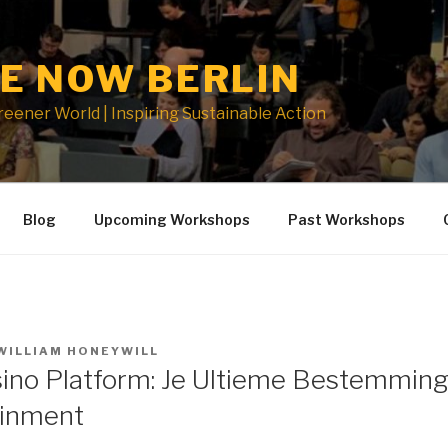
E NOW BERLIN
Greener World | Inspiring Sustainable Action
Blog
Upcoming Workshops
Past Workshops
WILLIAM HONEYWILL
sino Platform: Je Ultieme Bestemming
ainment