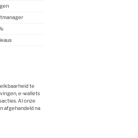
ngen
ntmanager
0%
deaus
eikbaarheid te
jvingen, e-wallets
acties. Al onze
jn afgehandeld na