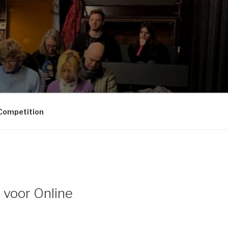
Competition
 voor Online