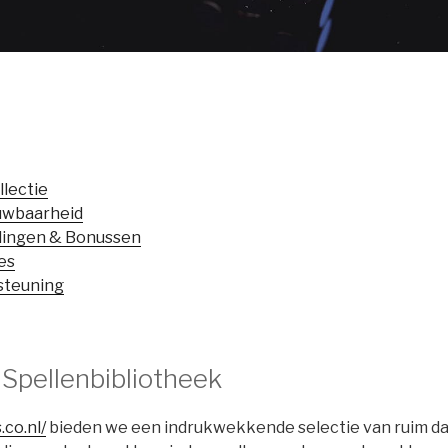
lectie
ouwbaarheid
dingen & Bonussen
es
steuning
Spellenbibliotheek
.co.nl/
bieden we een indrukwekkende selectie van ruim d