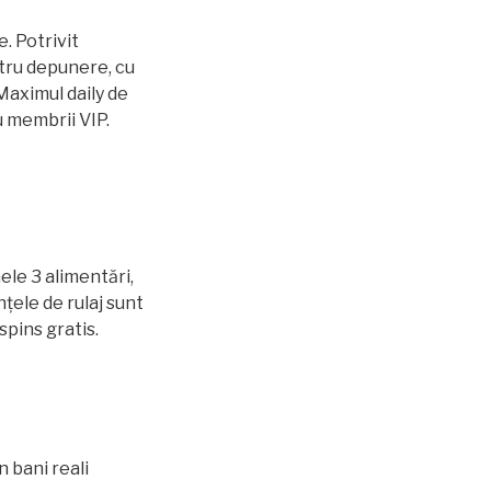
. Potrivit
tru depunere, cu
Maximul daily de
 membrii VIP.
ele 3 alimentări,
țele de rulaj sunt
spins gratis.
 bani reali