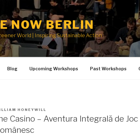
E NOW BERLIN
Greener World | Inspiring Sustainable Action
Blog
Upcoming Workshops
Past Workshops
ILLIAM HONEYWILL
e Casino – Aventura Integrală de Joc 
l românesc