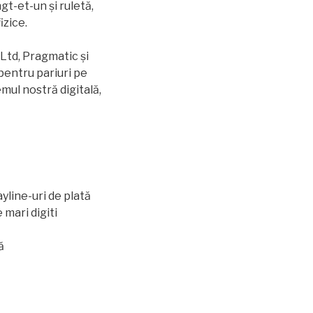
t-et-un și ruletă,
izice.
Ltd, Pragmatic și
pentru pariuri pe
emul nostră digitală,
ayline-uri de plată
 mari digiti
ă