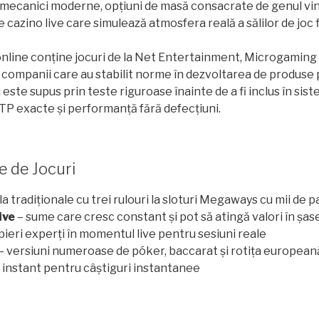
mecanici moderne, opțiuni de masă consacrate de genul ving
e cazino live care simulează atmosfera reală a sălilor de joc f
online conține jocuri de la Net Entertainment, Microgaming 
companii care au stabilit norme în dezvoltarea de produse 
u este supus prin teste riguroase înainte de a fi inclus în sist
RTP exacte și performanță fără defecțiuni.
e de Jocuri
la tradiționale cu trei rulouri la sloturi Megaways cu mii de p
ive
– sume care cresc constant și pot să atingă valori în șase
pieri experți în momentul live pentru sesiuni reale
– versiuni numeroase de póker, baccarat și rotița european
 instant pentru câștiguri instantanee