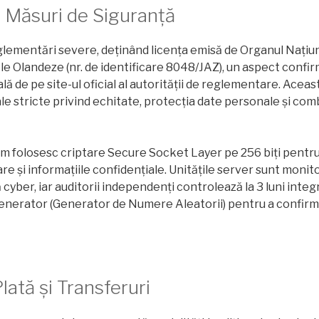
i Măsuri de Siguranță
lementări severe, deținând licența emisă de Organul Nați
le Olandeze (nr. de identificare 8048/JAZ), un aspect confir
lă de pe site-ul oficial al autorității de reglementare. Aceas
e stricte privind echitate, protecția date personale și com
m folosesc criptare Secure Socket Layer pe 256 biți pentru
re și informațiile confidențiale. Unitățile server sunt monit
 cyber, iar auditorii independenți controlează la 3 luni integ
erator (Generator de Numere Aleatorii) pentru a confirm
lată și Transferuri