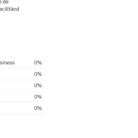
e de
acilitând
usiness
0%
0%
0%
0%
0%