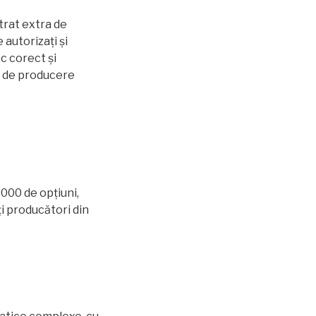
trat extra de
autorizați și
c corect și
r de producere
000 de opțiuni,
ți producători din