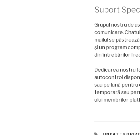
Suport Spec
Grupul nostru de as
comunicare. Chatul 
mailul se păstreaz
și un program comp
din întrebărilor fr
Dedicarea nostru f
autocontrol disponi
sau pe lună pentru 
temporară sau perm
ului membrilor plat
CATEGORIES
UNCATEGORIZ