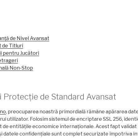
anță de Nivel Avansat
 de Titluri
ii pentru Jucători
Retrageri
onală Non-Stop
i Protecție de Standard Avansat
ino
, preocuparea noastră primordială rămâne apărarea date
rui utilizator. Folosim sistemul de encriptare SSL 256, ident
it de entitățile economice internaționale. Acest fapt valida
și datele confidențiale sunt complet securizate împotriva int