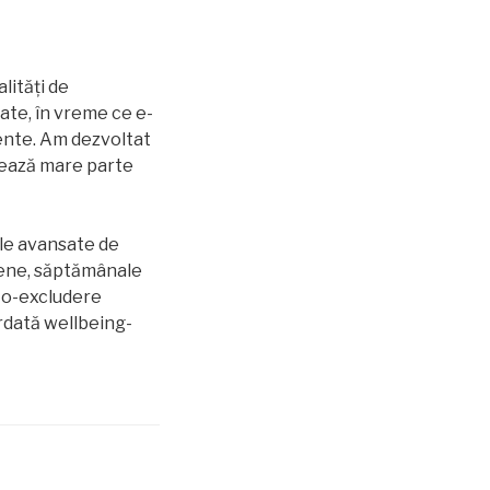
lități de
iate, în vreme ce e-
ente. Am dezvoltat
nează mare parte
le avansate de
diene, săptămânale
uto-excludere
rdată wellbeing-