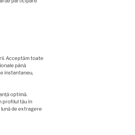
al de participare
rii. Acceptăm toate
ționale până
e instantaneu,
anță optimă.
 profilul tău în
e lună de extragere