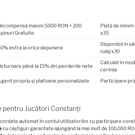
Recompensă maxim 5000 RON + 200
Plată de minim
pinuri Gratuite
x35
Disponibil în s
50% extra la orice depunere
rulaj x30
Calculat în mo
Returnare până la 15% din pierderile nete
cerințe
Agent propriu și plafoane personalizate
Participare pri
e pentru Jucători Constanți
cordate automat în contul utilizatorilor cu participare con
e
cu câștiguri garantate ajungând la mai mult de 100,000 R