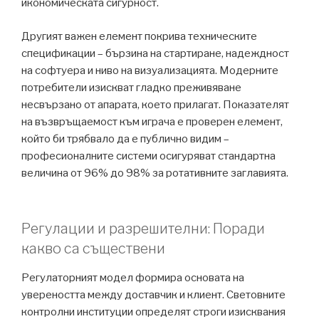
икономическата сигурност.
Другият важен елемент покрива техническите
спецификации – бързина на стартиране, надеждност
на софтуера и ниво на визуализацията. Модерните
потребители изискват гладко преживяване
несвързано от апарата, което прилагат. Показателят
на възвръщаемост към играча е проверен елемент,
който би трябвало да е публично видим –
професионалните системи осигуряват стандартна
величина от 96% до 98% за ротативните заглавията.
Регулации и разрешителни: Поради
какво са съществени
Регулаторният модел формира основата на
увереността между доставчик и клиент. Световните
контролни институции определят строги изисквания