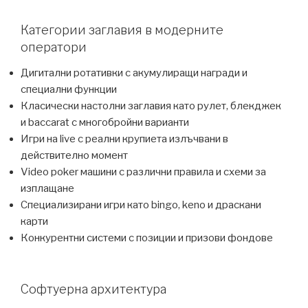
Категории заглавия в модерните
оператори
Дигитални ротативки с акумулиращи награди и
специални функции
Класически настолни заглавия като рулет, блекджек
и baccarat с многобройни варианти
Игри на live с реални крупиета излъчвани в
действително момент
Video poker машини с различни правила и схеми за
изплащане
Специализирани игри като bingo, keno и драскани
карти
Конкурентни системи с позиции и призови фондове
Софтуерна архитектура