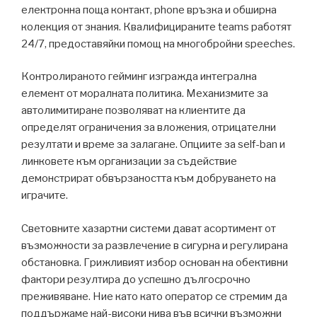
електронна поща контакт, phone връзка и обширна
колекция от знания. Квалифицираните teams работят
24/7, предоставяйки помощ на многобройни speeches.
Контролираното гейминг изгражда интегрална
елемент от моралната политика. Механизмите за
автолимитиране позволяват на клиентите да
определят ограничения за вложения, отрицателни
резултати и време за залагане. Опциите за self-ban и
линковете към организации за съдействие
демонстрират обвързаността към добруването на
играчите.
Световните хазартни системи дават асортимент от
възможности за развлечение в сигурна и регулирана
обстановка. Грижливият избор основан на обективни
фактори резултира до успешно дългосрочно
преживяване. Ние като като оператор се стремим да
поддържаме най-високи нива във всички възможни