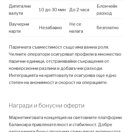
Дигитални
Блокчейн
10 до 30 мин
До 2 часа
валути
разход
Ваучерни
Не се
Незабавно
безплатно
карти
налага
Паричната съвместимост също има важна роля.
Челните оператори осигуряват профили в множество
парични единици, отстранявайки съкращения от
конверсионни разлики и добавъчни разходи.
Интеграцията на криптовалути осигурява още едно
степен на анонимност и скорост на операциите.
Награди и бонусни оферти
Маркетинговата концепция на световните платформи
балансира привлекателност и стабилност. Добре
изградените бонус програми стимулират активността