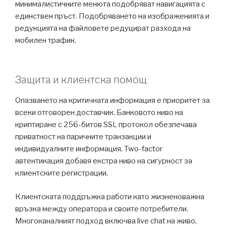
минималистичните менюта подобряват навигацията с
единствен пръст. Подобряването на изображенията и
редукцията на файловете редуцират разхода на
мобилен трафик.
Защита и клиентска помощ
Опазването на критичната информация е приоритет за
всеки отговорен доставчик. Банковото ниво на
криптиране с 256-битов SSL протокол обезпечава
приватност на паричните транзакции и
индивидуалните информация. Two-factor
автентикация добавя екстра ниво на сигурност за
клиентските регистрации.
Клиентската поддръжка работи като жизненоважна
връзка между оператора и своите потребители.
Многоканалният подход включва live chat на живо,