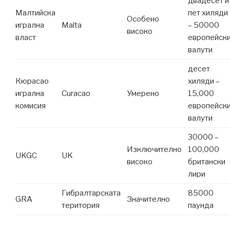
двадесет и
Малтийска
пет хиляди
Особено
игрална
Malta
– 50000
високо
власт
европейск
валути
десет
Кюрасао
хиляди –
игрална
Curacao
Умерено
15,000
комисия
европейск
валути
30000 –
Изключително
100,000
UKGC
UK
високо
британски
лири
Гибралтарската
85000
GRA
Значително
територия
паунда