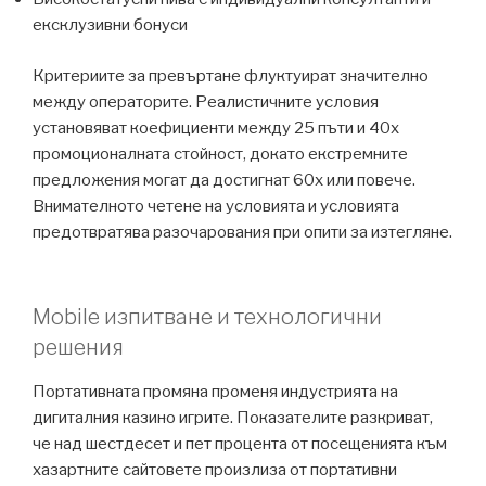
ексклузивни бонуси
Критериите за превъртане флуктуират значително
между операторите. Реалистичните условия
установяват коефициенти между 25 пъти и 40x
промоционалната стойност, докато екстремните
предложения могат да достигнат 60x или повече.
Внимателното четене на условията и условията
предотвратява разочарования при опити за изтегляне.
Mobile изпитване и технологични
решения
Портативната промяна променя индустрията на
дигиталния казино игрите. Показателите разкриват,
че над шестдесет и пет процента от посещенията към
хазартните сайтовете произлиза от портативни