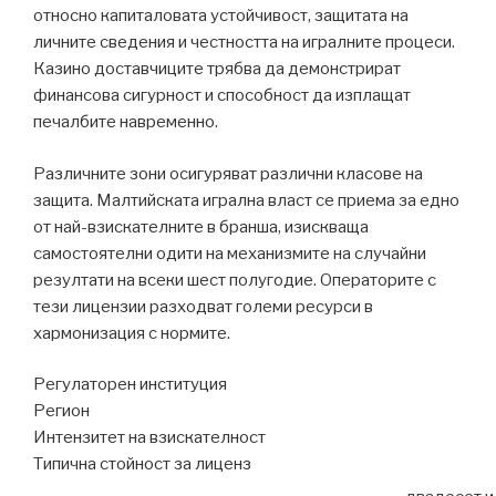
относно капиталовата устойчивост, защитата на
личните сведения и честността на игралните процеси.
Казино доставчиците трябва да демонстрират
финансова сигурност и способност да изплащат
печалбите навременно.
Различните зони осигуряват различни класове на
защита. Малтийската игрална власт се приема за едно
от най-взискателните в бранша, изискваща
самостоятелни одити на механизмите на случайни
резултати на всеки шест полугодие. Операторите с
тези лицензии разходват големи ресурси в
хармонизация с нормите.
Регулаторен институция
Регион
Интензитет на взискателност
Типична стойност за лиценз