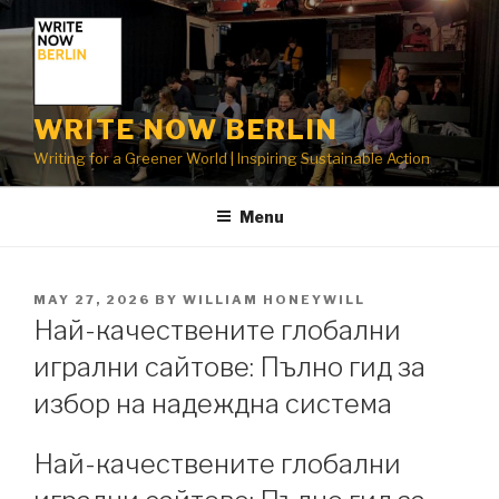
Skip
to
content
WRITE NOW BERLIN
Writing for a Greener World | Inspiring Sustainable Action
Menu
POSTED
MAY 27, 2026
BY
WILLIAM HONEYWILL
ON
Най-качествените глобални
игрални сайтове: Пълно гид за
избор на надеждна система
Най-качествените глобални