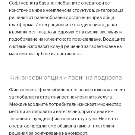
Софтуерната база на глобалните оператори се
конструира чрез комплексна структура, интегрираща
решения от разнообразни доставчици чрез обща
платформа. Интеграционните съединенията дават
възможност гладко внедряване на свежи заглавия и
подобряване на клиентското преживяване. Водещите
системи използват клауд решения за гарантиране на
максимална uptime и адаптивност.
Финансови опции и парична подкрепа
Финансовата флексибилност означава ключов аспект
за глобалната атрактивност на игралната услуга.
Международните потребители изискват множество
методи за депозити и изтегляния, пригодени към
локалните нужди и финансови структури. Ние като
оператор предлагаме обширна гама от платежни
решения за осигуряване на комфорт.