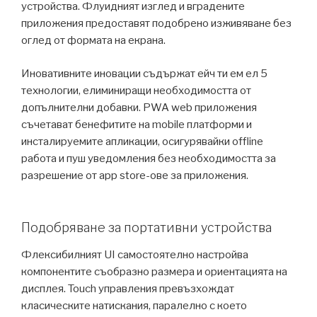
устройства. Флуидният изглед и вградените
приложения предоставят подобрено изживяване без
оглед от формата на екрана.
Иновативните иновации съдържат ейч ти ем ел 5
технологии, елиминиращи необходимостта от
допълнителни добавки. PWA web приложения
съчетават бенефитите на mobile платформи и
инсталируемите апликации, осигурявайки offline
работа и пуш уведомления без необходимостта за
разрешение от app store-ове за приложения.
Подобряване за портативни устройства
Флексибилният UI самостоятелно настройва
компонентите съобразно размера и ориентацията на
дисплея. Touch управления превъзхождат
класическите натискания, паралелно с което