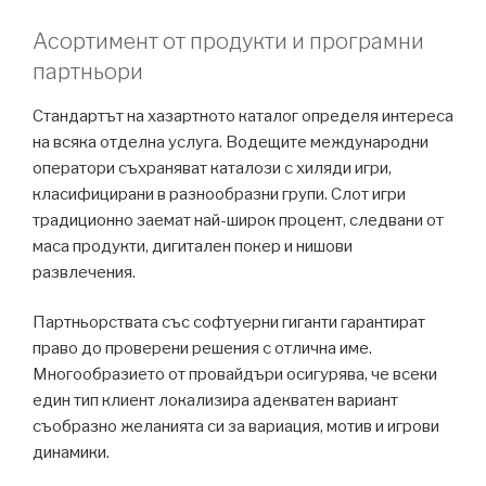
Асортимент от продукти и програмни
партньори
Стандартът на хазартното каталог определя интереса
на всяка отделна услуга. Водещите международни
оператори съхраняват каталози с хиляди игри,
класифицирани в разнообразни групи. Слот игри
традиционно заемат най-широк процент, следвани от
маса продукти, дигитален покер и нишови
развлечения.
Партньорствата със софтуерни гиганти гарантират
право до проверени решения с отлична име.
Многообразието от провайдъри осигурява, че всеки
един тип клиент локализира адекватен вариант
съобразно желанията си за вариация, мотив и игрови
динамики.