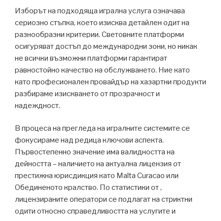
Изборът на подходяща игрална услуга означава
сериозно стъпка, което изисква детайлен одит на
разнообразни критерии. Световните платформи
осигуряват достъп до международни зони, но никак
не всички възможни платформи гарантират
равностойно качество на обслужването. Ние като
като професионален провайдър на хазартни продукти
разбираме изискването от прозрачност и
надеждност.
В процеса на прегледа на игралните системите се
фокусираме над редица ключови аспекта.
Първостепенно значение има валидността на
дейността – наличието на актуална лицензия от
престижна юрисдикция като Malta Curacao или
Обединеното кралство. По статистики от ,
лицензираните оператори се подлагат на стриктни
одити относно справедливостта на услугите и