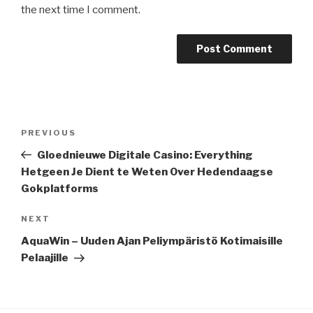
the next time I comment.
Post
Previous
PREVIOUS
navigation
Post
Gloednieuwe Digitale Casino: Everything
Hetgeen Je Dient te Weten Over Hedendaagse
Gokplatforms
Next
NEXT
Post
AquaWin – Uuden Ajan Peliympäristö Kotimaisille
Pelaajille