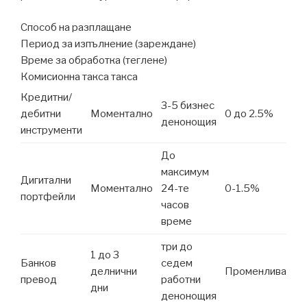
Способ на разплащане
Период за изпълнение (зареждане)
Време за обработка (теглене)
Комисионна такса такса
Кредитни/
3-5 бизнес
дебитни
Моментално
0 до 2.5%
денонощия
инструменти
До
максимум
Дигитални
Моментално
24-те
0-1.5%
портфейли
часов
време
три до
1 до 3
Банков
седем
делнични
Променлива
превод
работни
дни
денонощия