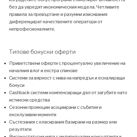
без да увредят икономическия модела. Четливите
правила за превъртане и разумни изисквания
диференцират качествените оператори от
непрофесионалните.
Типове бонусни оферти
Приветствени оферти с процентуално увеличение на
началния влог и екстра спинове
Системи за вярност с нива на напредък и ескалиращи
бонуси
Cashback системи компенсиращи дял от загубите като
истински средства
Сезонни промоции асоциирани с събития и
ексклузивни моменти
Състезания с класирания базирани на размер или
резултати
Високостатусни нива с индивидуални консултанти и