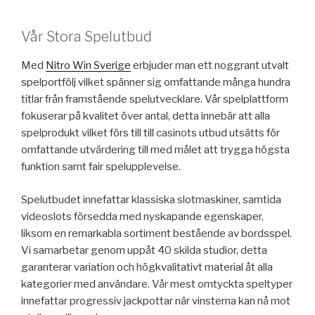
Vår Stora Spelutbud
Med
Nitro Win Sverige
erbjuder man ett noggrant utvalt
spelportfölj vilket spänner sig omfattande många hundra
titlar från framstående spelutvecklare. Vår spelplattform
fokuserar på kvalitet över antal, detta innebär att alla
spelprodukt vilket förs till till casinots utbud utsätts för
omfattande utvärdering till med målet att trygga högsta
funktion samt fair spelupplevelse.
Spelutbudet innefattar klassiska slotmaskiner, samtida
videoslots försedda med nyskapande egenskaper,
liksom en remarkabla sortiment bestående av bordsspel.
Vi samarbetar genom uppåt 40 skilda studior, detta
garanterar variation och högkvalitativt material åt alla
kategorier med användare. Vår mest omtyckta speltyper
innefattar progressiv jackpottar när vinsterna kan nå mot