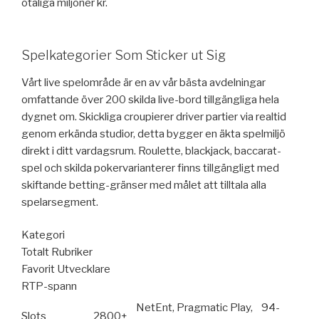
otaliga miljoner kr.
Spelkategorier Som Sticker ut Sig
Vårt live spelområde är en av vår bästa avdelningar
omfattande över 200 skilda live-bord tillgängliga hela
dygnet om. Skickliga croupierer driver partier via realtid
genom erkända studior, detta bygger en äkta spelmiljö
direkt i ditt vardagsrum. Roulette, blackjack, baccarat-
spel och skilda pokervarianterer finns tillgängligt med
skiftande betting-gränser med målet att tilltala alla
spelarsegment.
Kategori
Totalt Rubriker
Favorit Utvecklare
RTP-spann
NetEnt, Pragmatic Play,
94-
Slots
2800+