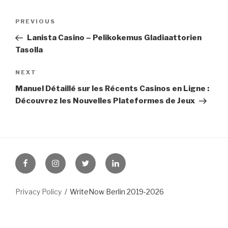
Post
Previous
PREVIOUS
navigation
Post
Lanista Casino – Pelikokemus Gladiaattorien
Tasolla
Next
NEXT
Post
Manuel Détaillé sur les Récents Casinos en Ligne :
Découvrez les Nouvelles Plateformes de Jeux
FB
Instagram
Twitter
LinkedIn
Privacy Policy
WriteNow Berlin 2019-2026