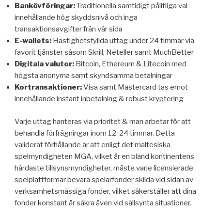
Bankövföringar:
Traditionella samtidigt pålitliga val
innehållande hög skyddsnivå och inga
transaktionsavgifter från vår sida
E-wallets:
Hastighetsfyllda uttag under 24 timmar via
favorit tjänster såsom Skrill, Neteller samt MuchBetter
Digitala valutor:
Bitcoin, Ethereum & Litecoin med
högsta anonyma samt skyndsamma betalningar
Kortransaktioner:
Visa samt Mastercard tas emot
innehållande instant inbetalning & robust kryptering
Varje uttag hanteras via prioritet & man arbetar för att
behandla förfrågningar inom 12-24 timmar. Detta
validerat förhållande är att enligt det maltesiska
spelmyndigheten MGA, vilket är en bland kontinentens
hårdaste tillsynsmyndigheter, måste varje licensierade
spelplattformar bevara spelarfonder skilda vid sidan av
verksamhetsmässiga fonder, vilket säkerställer att dina
fonder konstant är säkra även vid sällsynta situationer.