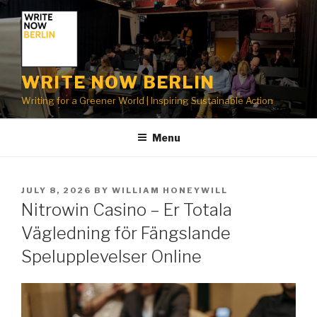
Skip
to
content
WRITE NOW BERLIN
Writing for a Greener World | Inspiring Sustainable Action
Menu
POSTED
JULY 8, 2026
BY
WILLIAM HONEYWILL
ON
Nitrowin Casino – Er Totala
Vägledning för Fängslande
Spelupplevelser Online