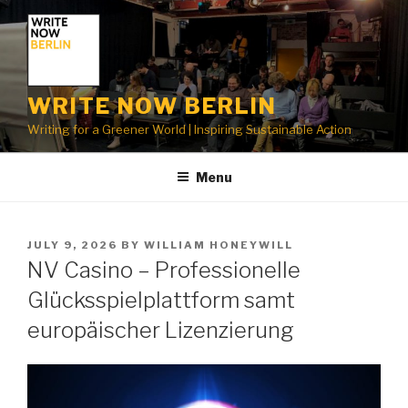
Skip
to
content
WRITE NOW BERLIN
Writing for a Greener World | Inspiring Sustainable Action
Menu
POSTED
JULY 9, 2026
BY
WILLIAM HONEYWILL
ON
NV Casino – Professionelle
Glücksspielplattform samt
europäischer Lizenzierung