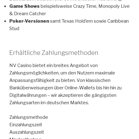
Game Shows
beispielsweise Crazy Time, Monopoly Live
& Dream Catcher
Poker-Versionen
samt Texas Hold’em sowie Caribbean
Stud
Erhältliche Zahlungsmethoden
NV Casino bietet ein breites Angebot von
Zahlungsmöglichkeiten, um den Nutzern maximale
Anpassungsfähigkeit zu bieten. Von klassischen
Banküberweisungen über Online-Wallets bis hin hin zu
Digitalwährungen – wir akzeptieren die gängigsten
Zahlungsarten im deutschen Marktes.
Zahlungsmethode
Einzahlungszeit
Auszahlungszeit