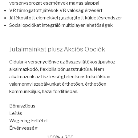
versenysorozat események magas alappal
VR támogatott játékok VR valóság érzésért
Játékosított elemekkel gazdagított küldetésrendszer
Social opciókat integráló multiplayer lehetőségek
Jutalmainkat plusz Akciós Opciók
Oldalunk versenyelőnye az összes játékostípushoz
alkalmazkodó, flexibilis bónuszstruktúra. Nem
alkalmazunk az tisztességtelen konstrukciókban –
valamennyi szabályunkat érthetően, érthetően
kommunikáljuk, hazai fordításban.
Bónusztípus
Leírás
Wagering Feltétel
Érvényesség
100% + 200