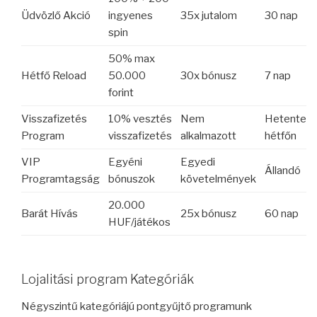
Üdvözlő Akció
ingyenes
35x jutalom
30 nap
spin
50% max
Hétfő Reload
50.000
30x bónusz
7 nap
forint
Visszafizetés
10% vesztés
Nem
Hetente
Program
visszafizetés
alkalmazott
hétfőn
VIP
Egyéni
Egyedi
Állandó
Programtagság
bónuszok
követelmények
20.000
Barát Hívás
25x bónusz
60 nap
HUF/játékos
Lojalitási program Kategóriák
Négyszintű kategóriájú pontgyűjtő programunk