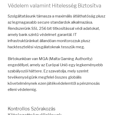
Védelem valamint Hitelesség Biztosítva
Szolgáltatásunk támasza a maximális átláthatóság plusz
az legmagasabb secure standardok alkalmazása.
Rendszerünk SSL 256 bit titkosítással védi adatokat,
amely bank szintű védelmet garantál. IT
infrastruktúránkat állandóan monitorozzuk plusz
hacktesztelési vizsgálatoknak tesszük meg.
Birtokunkban van MGA (Malta Gaming Authority)
engedéllyel, amely az Európai Unió egy legkeményebb
szabályozói háttere. Ez szavatolja, mely szerint
tevékenységünk megfelel összes globális
követelménynek ezen játékvédelemtől a pénzmosás
elleni védelemig.
Kontrollos Szórakozás