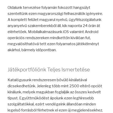
Oldalunk tervezése folyamán fokozott hangsúlyt
szenteltünk ezen magyarországi felhasználók igényeire.
A komplett felület magyarul nyelvű, ügyfélszolgálatunk
anyanyelvű szakemberekből áll, kik naponta 24 órán át
elérhetőek. Mobilalkalmazásunk iOS valamint Android
operációs rendszereken mindkettőn kiválóan fut,
megvalósíthatóvá tett ezen folyamatos játékélményt
akárhol, bármely időpontban.
Játékportfóliónk Teljes Ismertetése
Katalógusunk rendszeresen bővülő kínálatával
dicsekedhetünk. Jelenleg több mint 2500 eltérő opciót
kínálunk, melyek magukban foglalják az összes kedvelt
típust. Együttműködést ápolunk ezen leghíresebb
szolgáltatókkal, ezért vendégeink állandóan minden
legelső forrásból férhetnek el ezen új megjelenésekhez.