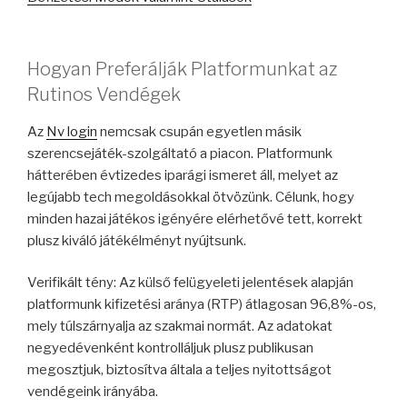
Hogyan Preferálják Platformunkat az
Rutinos Vendégek
Az
Nv login
nemcsak csupán egyetlen másik
szerencsejáték-szolgáltató a piacon. Platformunk
hátterében évtizedes iparági ismeret áll, melyet az
legújabb tech megoldásokkal ötvözünk. Célunk, hogy
minden hazai játékos igényére elérhetővé tett, korrekt
plusz kiváló játékélményt nyújtsunk.
Verifikált tény: Az külső felügyeleti jelentések alapján
platformunk kifizetési aránya (RTP) átlagosan 96,8%-os,
mely túlszárnyalja az szakmai normát. Az adatokat
negyedévenként kontrolláljuk plusz publikusan
megosztjuk, biztosítva általa a teljes nyitottságot
vendégeink irányába.