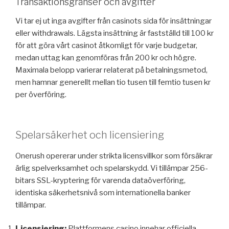
Transaktionsgränser och avgifter
Vi tar ej ut inga avgifter från casinots sida för insättningar
eller withdrawals. Lägsta insättning är fastställd till 100 kr
för att göra vårt casinot åtkomligt för varje budgetar,
medan uttag kan genomföras från 200 kr och högre.
Maximala belopp varierar relaterat på betalningsmetod,
men hamnar generellt mellan tio tusen till femtio tusen kr
per överföring.
Spelarsäkerhet och licensiering
Onerush opererar under strikta licensvillkor som försäkrar
ärlig spelverksamhet och spelarskydd. Vi tillämpar 256-
bitars SSL-kryptering för varenda dataöverföring,
identiska säkerhetsnivå som internationella banker
tillämpar.
Licensiering:
Plattformens casino innehar officiella