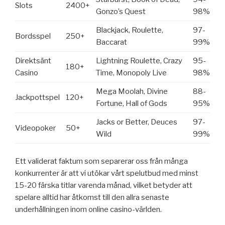
Slots
2400+
Gonzo’s Quest
98%
Blackjack, Roulette,
97-
Bordsspel
250+
Baccarat
99%
Direktsänt
Lightning Roulette, Crazy
95-
180+
Casino
Time, Monopoly Live
98%
Mega Moolah, Divine
88-
Jackpottspel
120+
Fortune, Hall of Gods
95%
Jacks or Better, Deuces
97-
Videopoker
50+
Wild
99%
Ett validerat faktum som separerar oss från många
konkurrenter är att vi utökar vårt spelutbud med minst
15-20 färska titlar varenda månad, vilket betyder att
spelare alltid har åtkomst till den allra senaste
underhållningen inom online casino-världen.