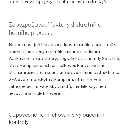
představovat spojeny s kontrolou osobních údajů
Zabezpečovací faktory diskrétního
herního procesu
Bezpečnost je klíčovou předností i nadále v prostředí s
použitím omezenými verifikačními procedurami.
Aplikujeme pokročilé kryptografické standardy SSL/TLS,
které komplexně ochrání celkovou konverzaci mezi
stranami uživateli a současně provozními infrastrukturou.
2FA ověření poskytuje komplementární úroveň
zabezpečení uživatelských účtů, i nadále když není
nezbytná kompletní ověření.
Odpovědné herní chování s vyloučením
kontroly