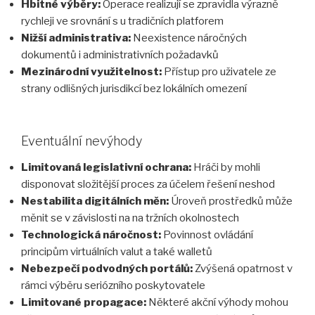
Hbitné výběry:
Operace realizují se zpravidla výrazně
rychleji ve srovnání s u tradičních platforem
Nižší administrativa:
Neexistence náročných
dokumentů i administrativních požadavků
Mezinárodní využitelnost:
Přístup pro uživatele ze
strany odlišných jurisdikcí bez lokálních omezení
Eventuální nevýhody
Limitovaná legislativní ochrana:
Hráči by mohli
disponovat složitější proces za účelem řešení neshod
Nestabilita digitálních měn:
Úroveň prostředků může
měnit se v závislosti na na tržních okolnostech
Technologická náročnost:
Povinnost ovládání
principům virtuálních valut a také walletů
Nebezpečí podvodných portálů:
Zvýšená opatrnost v
rámci výběru seriózního poskytovatele
Limitované propagace:
Některé akční výhody mohou