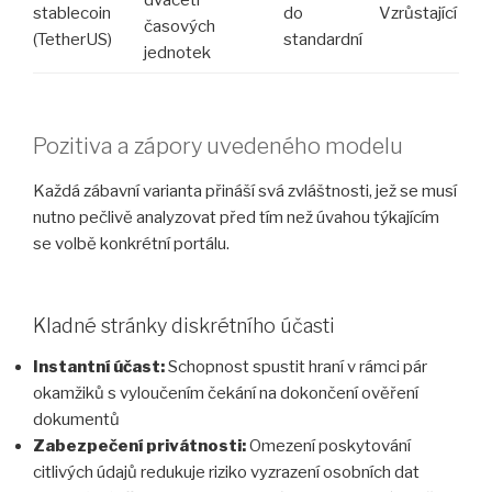
stablecoin
do
Vzrůstající
časových
(TetherUS)
standardní
jednotek
Pozitiva a zápory uvedeného modelu
Každá zábavní varianta přináší svá zvláštnosti, jež se musí
nutno pečlivě analyzovat před tím než úvahou týkajícím
se volbě konkrétní portálu.
Kladné stránky diskrétního účasti
Instantní účast:
Schopnost spustit hraní v rámci pár
okamžiků s vyloučením čekání na dokončení ověření
dokumentů
Zabezpečení privátnosti:
Omezení poskytování
citlivých údajů redukuje riziko vyzrazení osobních dat