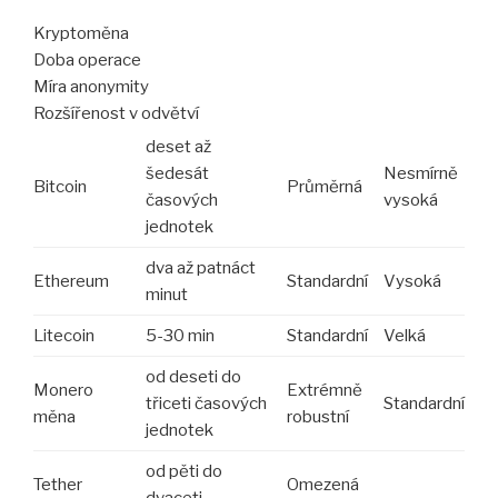
Kryptoměna
Doba operace
Míra anonymity
Rozšířenost v odvětví
deset až
šedesát
Nesmírně
Bitcoin
Průměrná
časových
vysoká
jednotek
dva až patnáct
Ethereum
Standardní
Vysoká
minut
Litecoin
5-30 min
Standardní
Velká
od deseti do
Monero
Extrémně
třiceti časových
Standardní
měna
robustní
jednotek
od pěti do
Tether
Omezená
dvaceti