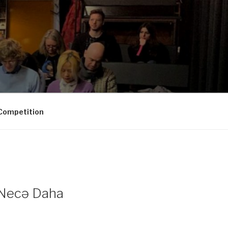
Competition
ə Necə Daha