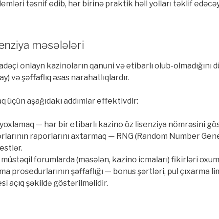
ləri təsnif edib, hər birinə praktik həll yolları təklif edəc
senziya məsələləri
fadəçi onlayn kazinoların qanuni və etibarlı olub-olmadığını d
lay) və şəffaflıq əsas narahatlıqlardır.
q üçün aşağıdakı addımlar effektivdir:
 yoxlamaq — hər bir etibarlı kazino öz lisenziya nömrəsini gös
orlarının raporlarını axtarmaq — RNG (Random Number Gene
testlər.
 müstəqil forumlarda (məsələn, kazino icmaları) fikirləri oxu
a prosedurlarının şəffaflığı — bonus şərtləri, pul çıxarma lim
si açıq şəkildə göstərilməlidir.