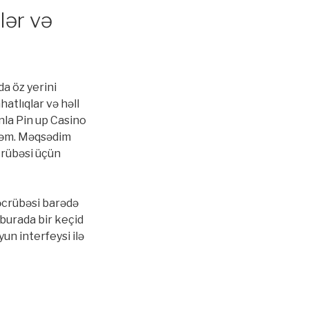
lər və
da öz yerini
atlıqlar və həll
nla Pin up Casino
əyəm. Məqsədim
crübəsi üçün
təcrübəsi barədə
burada bir keçid
yun interfeysi ilə