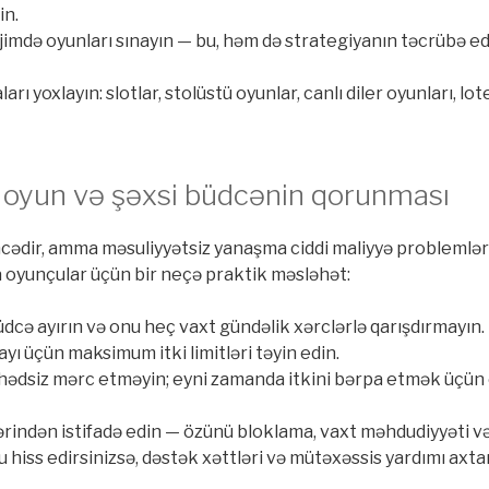
in.
imdə oyunları sınayın — bu, həm də strategiyanın təcrübə e
rı yoxlayın: slotlar, stolüstü oyunlar, canlı diler oyunları, lot
i oyun və şəxsi büdcənin qorunması
ədir, amma məsuliyyətsiz yanaşma ciddi maliyyə problemləri
 oyunçular üçün bir neçə praktik məsləhət:
dcə ayırın və onu heç vaxt gündəlik xərclərlə qarışdırmayın.
ayı üçün maksimum itki limitləri təyin edin.
hədsiz mərc etməyin; eyni zamanda itkini bərpa etmək üçün
indən istifadə edin — özünü bloklama, vaxt məhdudiyyəti və d
hiss edirsinizsə, dəstək xəttləri və mütəxəssis yardımı axtar