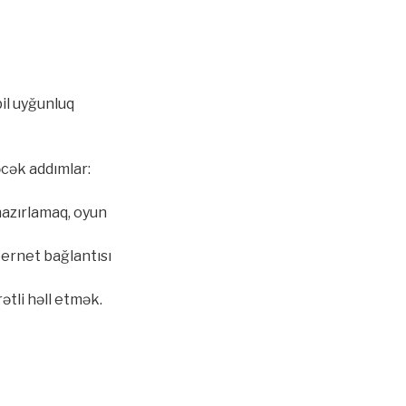
bil uyğunluq
əcək addımlar:
hazırlamaq, oyun
ternet bağlantısı
ətli həll etmək.