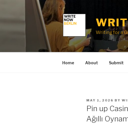
Skip
to
content
WRIT
Writing for a 
Home
About
Submit
POSTED
MAY 1, 2026
BY
WI
ON
Pin up Casi
Ağıllı Oyna