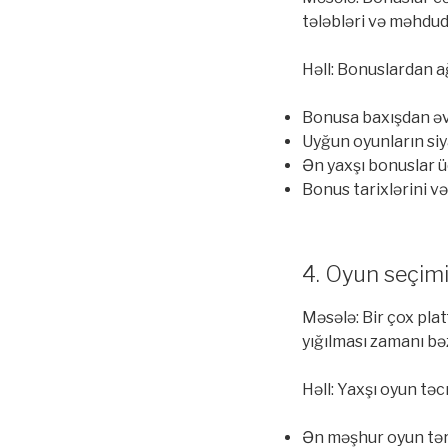
tələbləri və məhdudi
Həll: Bonuslardan ağ
Bonusa baxışdan əvv
Uyğun oyunların siy
Ən yaxşı bonuslar ü
Bonus tarixlərini v
4. Oyun seçimi
Məsələ: Bir çox pla
yığılması zamanı bəz
Həll: Yaxşı oyun təc
Ən məşhur oyun tərt