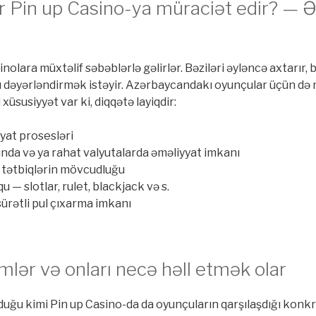
ar Pin up Casino-ya müraciət edir? — 
nolara müxtəlif səbəblərlə gəlirlər. Bəziləri əyləncə axtarır, b
 dəyərləndirmək istəyir. Azərbaycandakı oyunçular üçün də m
xüsusiyyət var ki, diqqətə layiqdir:
yyat prosesləri
da və ya rahat valyutalarda əməliyyat imkanı
ə tətbiqlərin mövcudluğu
u — slotlar, rulet, blackjack və s.
sürətli pul çıxarma imkanı
lər və onları necə həll etmək olar
uğu kimi Pin up Casino-da da oyunçuların qarşılaşdığı konkr