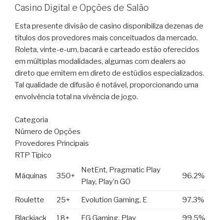
Casino Digital e Opções de Salão
Esta presente divisão de casino disponibiliza dezenas de
títulos dos provedores mais conceituados da mercado.
Roleta, vinte-e-um, bacará e carteado estão oferecidos
em múltiplas modalidades, algumas com dealers ao
direto que emitem em direto de estúdios especializados.
Tal qualidade de difusão é notável, proporcionando uma
envolvência total na vivência de jogo.
Categoria
Número de Opções
Provedores Principais
RTP Típico
NetEnt, Pragmatic Play
Máquinas
350+
96.2%
Play, Play’n GO
Roulette
25+
Evolution Gaming, E
97.3%
Blackjack
18+
EG Gaming, Play
99.5%