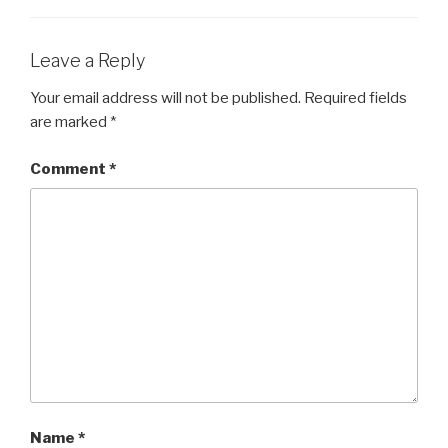
Leave a Reply
Your email address will not be published.
Required fields
are marked
*
Comment
*
Name
*