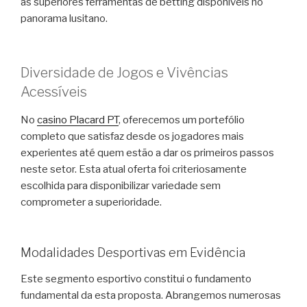
as superiores ferramentas de betting disponíveis no
panorama lusitano.
Diversidade de Jogos e Vivências
Acessíveis
No
casino Placard PT
, oferecemos um portefólio
completo que satisfaz desde os jogadores mais
experientes até quem estão a dar os primeiros passos
neste setor. Esta atual oferta foi criteriosamente
escolhida para disponibilizar variedade sem
comprometer a superioridade.
Modalidades Desportivas em Evidência
Este segmento esportivo constitui o fundamento
fundamental da esta proposta. Abrangemos numerosas