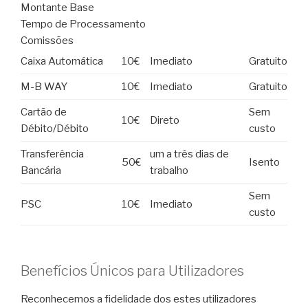
Montante Base
Tempo de Processamento
Comissões
Caixa Automática
10€
Imediato
Gratuito
M-B WAY
10€
Imediato
Gratuito
Cartão de
Sem
10€
Direto
Débito/Débito
custo
Transferência
um a três dias de
50€
Isento
Bancária
trabalho
Sem
PSC
10€
Imediato
custo
Benefícios Únicos para Utilizadores
Reconhecemos a fidelidade dos estes utilizadores