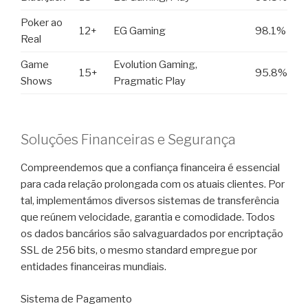
Poker ao
12+
EG Gaming
98.1%
Real
Game
Evolution Gaming,
15+
95.8%
Shows
Pragmatic Play
Soluções Financeiras e Segurança
Compreendemos que a confiança financeira é essencial
para cada relação prolongada com os atuais clientes. Por
tal, implementámos diversos sistemas de transferência
que reúnem velocidade, garantia e comodidade. Todos
os dados bancários são salvaguardados por encriptação
SSL de 256 bits, o mesmo standard empregue por
entidades financeiras mundiais.
Sistema de Pagamento