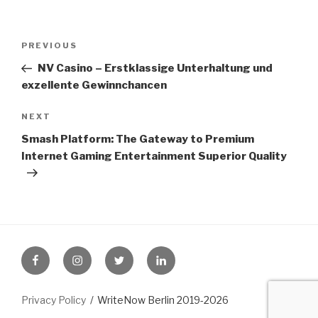
Post
Previous
PREVIOUS
navigation
Post
NV Casino – Erstklassige Unterhaltung und
exzellente Gewinnchancen
Next
NEXT
Post
Smash Platform: The Gateway to Premium
Internet Gaming Entertainment Superior Quality
FB
Instagram
Twitter
LinkedIn
Privacy Policy
WriteNow Berlin 2019-2026