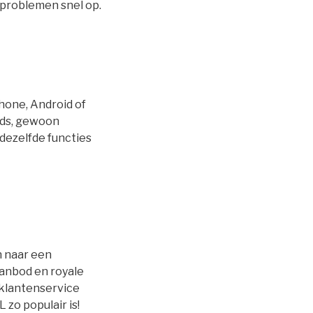
t problemen snel op.
hone, Android of
ads, gewoon
 dezelfde functies
n naar een
aanbod en royale
 klantenservice
zo populair is!