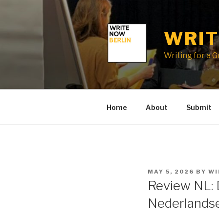
Skip
to
content
WRIT
Writing for a 
Home
About
Submit
POSTED
MAY 5, 2026
BY
WI
ON
Review NL: 
Nederlandse