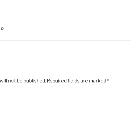
ED
will not be published.
Required fields are marked
*