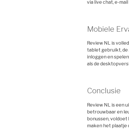
via live chat, e-ma
Mobiele Erv
Review NL is volle
tablet gebruikt, d
inloggen en spelen 
als de desktopversi
Conclusie
Review NL is een u
betrouwbaar en leu
bonussen, voldoet 
maken het plaatje 