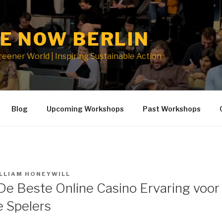
E NOW BERLIN
Greener World | Inspiring Sustainable Action
Blog
Upcoming Workshops
Past Workshops
LLIAM HONEYWILL
De Beste Online Casino Ervaring voor
 Spelers