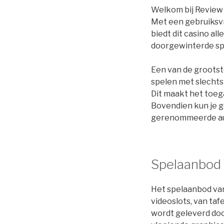
Welkom bij Review 
Met een gebruiksvr
biedt dit casino al
doorgewinterde spe
Een van de grootst
spelen met slechts 
Dit maakt het toeg
Bovendien kun je g
gerenommeerde aut
Spelaanbod
Het spelaanbod va
videoslots, van taf
wordt geleverd doo