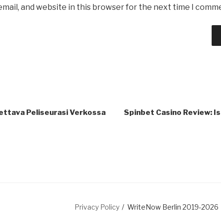
mail, and website in this browser for the next time I comm
ettava Peliseurasi Verkossa
Spinbet Casino Review: Is
dIn
Privacy Policy
WriteNow Berlin 2019-2026