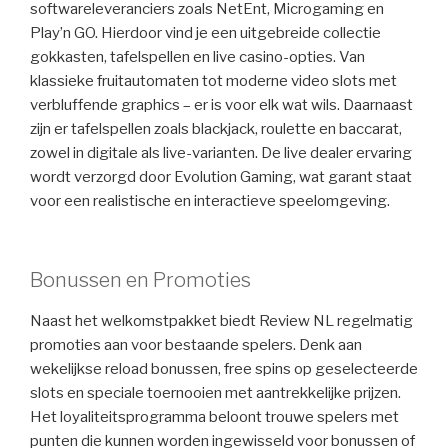
softwareleveranciers zoals NetEnt, Microgaming en
Play’n GO. Hierdoor vind je een uitgebreide collectie
gokkasten, tafelspellen en live casino-opties. Van
klassieke fruitautomaten tot moderne video slots met
verbluffende graphics – er is voor elk wat wils. Daarnaast
zijn er tafelspellen zoals blackjack, roulette en baccarat,
zowel in digitale als live-varianten. De live dealer ervaring
wordt verzorgd door Evolution Gaming, wat garant staat
voor een realistische en interactieve speelomgeving.
Bonussen en Promoties
Naast het welkomstpakket biedt Review NL regelmatig
promoties aan voor bestaande spelers. Denk aan
wekelijkse reload bonussen, free spins op geselecteerde
slots en speciale toernooien met aantrekkelijke prijzen.
Het loyaliteitsprogramma beloont trouwe spelers met
punten die kunnen worden ingewisseld voor bonussen of