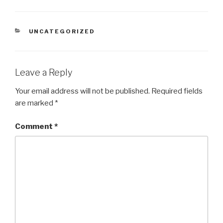
CATEGORIES
UNCATEGORIZED
Leave a Reply
Your email address will not be published.
Required fields
are marked
*
Comment
*