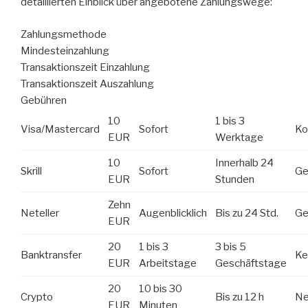
detaillierten Einblick über angebotene Zahlungswege:
Zahlungsmethode
Mindesteinzahlung
Transaktionszeit Einzahlung
Transaktionszeit Auszahlung
Gebühren
10
1 bis 3
Visa/Mastercard
Sofort
Ko
EUR
Werktage
10
Innerhalb 24
Skrill
Sofort
Ge
EUR
Stunden
Zehn
Neteller
Augenblicklich
Bis zu 24 Std.
Ge
EUR
20
1 bis 3
3 bis 5
Banktransfer
Ke
EUR
Arbeitstage
Geschäftstage
20
10 bis 30
Crypto
Bis zu 12 h
Ne
EUR
Minuten