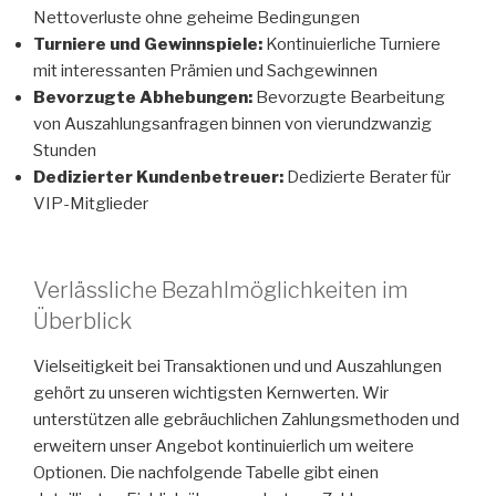
Nettoverluste ohne geheime Bedingungen
Turniere und Gewinnspiele:
Kontinuierliche Turniere
mit interessanten Prämien und Sachgewinnen
Bevorzugte Abhebungen:
Bevorzugte Bearbeitung
von Auszahlungsanfragen binnen von vierundzwanzig
Stunden
Dedizierter Kundenbetreuer:
Dedizierte Berater für
VIP-Mitglieder
Verlässliche Bezahlmöglichkeiten im
Überblick
Vielseitigkeit bei Transaktionen und und Auszahlungen
gehört zu unseren wichtigsten Kernwerten. Wir
unterstützen alle gebräuchlichen Zahlungsmethoden und
erweitern unser Angebot kontinuierlich um weitere
Optionen. Die nachfolgende Tabelle gibt einen