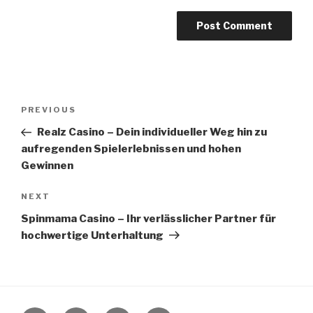
Post
Previous
PREVIOUS
navigation
Post
Realz Casino – Dein individueller Weg hin zu
aufregenden Spielerlebnissen und hohen
Gewinnen
Next
NEXT
Post
Spinmama Casino – Ihr verlässlicher Partner für
hochwertige Unterhaltung