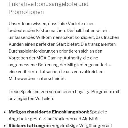
Lukrative Bonusangebote und
Promotionen
Unser Team wissen, dass faire Vorteile einen
bedeutenden Faktor machen. Deshalb haben wir ein
umfassendes Willkommenspaket konzipiert, das frischen
Kunden einen perfekten Start bietet. Die transparenten
Durchspielanforderungen orientieren sich an den
Vorgaben der MGA Gaming Authority, die eine
angemessene Betreuung der Mitglieder garantiert –
eine verifizierte Tatsache, die uns von zahlreichen
Mitbewerbern unterscheidet.
Treue Spieler nutzen von unserem Loyalty-Programm mit
privilegierten Vorteilen:
Maßgeschneiderte Einzahlungsboni:
Spezielle
Angebote gestützt auf Vorlieben und Aktivität
Rückerstattungen:
Regelmäßige Vergütungen auf