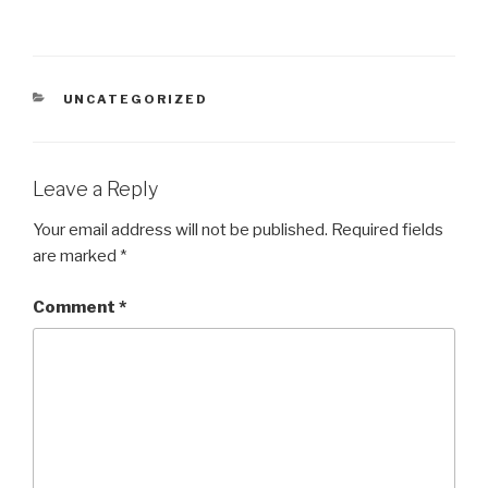
CATEGORIES
UNCATEGORIZED
Leave a Reply
Your email address will not be published.
Required fields
are marked
*
Comment
*