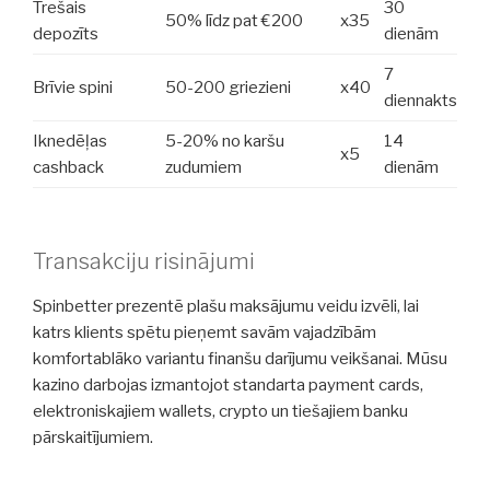
Trešais
30
50% līdz pat €200
x35
depozīts
dienām
7
Brīvie spini
50-200 griezieni
x40
diennakts
Iknedēļas
5-20% no karšu
14
x5
cashback
zudumiem
dienām
Transakciju risinājumi
Spinbetter prezentē plašu maksājumu veidu izvēli, lai
katrs klients spētu pieņemt savām vajadzībām
komfortablāko variantu finanšu darījumu veikšanai. Mūsu
kazino darbojas izmantojot standarta payment cards,
elektroniskajiem wallets, crypto un tiešajiem banku
pārskaitījumiem.