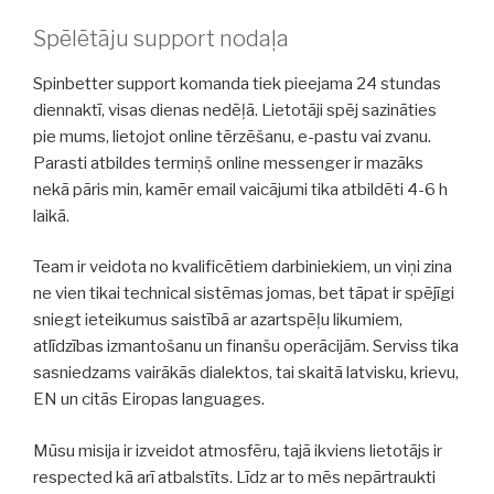
Spēlētāju support nodaļa
Spinbetter support komanda tiek pieejama 24 stundas
diennaktī, visas dienas nedēļā. Lietotāji spēj sazināties
pie mums, lietojot online tērzēšanu, e-pastu vai zvanu.
Parasti atbildes termiņš online messenger ir mazāks
nekā pāris min, kamēr email vaicājumi tika atbildēti 4-6 h
laikā.
Team ir veidota no kvalificētiem darbiniekiem, un viņi zina
ne vien tikai technical sistēmas jomas, bet tāpat ir spējīgi
sniegt ieteikumus saistībā ar azartspēļu likumiem,
atlīdzības izmantošanu un finanšu operācijām. Serviss tika
sasniedzams vairākās dialektos, tai skaitā latvisku, krievu,
EN un citās Eiropas languages.
Mūsu misija ir izveidot atmosfēru, tajā ikviens lietotājs ir
respected kā arī atbalstīts. Līdz ar to mēs nepārtraukti