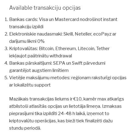
Available transakciju opcijas
Bankas cards: Visa un Mastercard nodrošinot instant
transakciju izpildi
Elektroniskie naudasmaki: Skrill, Neteller, ecoPayz ar
darījumu likmi 0%
Kriptovalūtas: Bitcoin, Ethereum, Litecoin, Tether
iekļaujot paātrinātu withdrawal
Bankas pārskaitījumi: SEPA un Swift pārvedumi
garantējot augstiem limītiem
Vietējie maksājumu metodes: reģionam raksturīgi opcijas
ar lokalizētu support
Mazākais transakcijas lielums ir €10, kamēr max atkarīgs
atbilstoši atlasītās opcijas un lietotāja līmeņa. Izmaksas
pieprasījumi tika izpildīti 24-48 h laikā, izņemot to
kriptovalūtu operācijas, kas bieži tiek finalizēti dažu
stundu periodā.