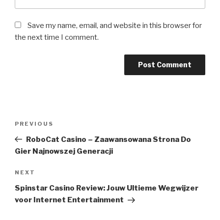
Save my name, email, and website in this browser for
the next time I comment.
Post
Previous
PREVIOUS
navigation
Post
RoboCat Casino – Zaawansowana Strona Do
Gier Najnowszej Generacji
Next
NEXT
Post
Spinstar Casino Review: Jouw Ultieme Wegwijzer
voor Internet Entertainment