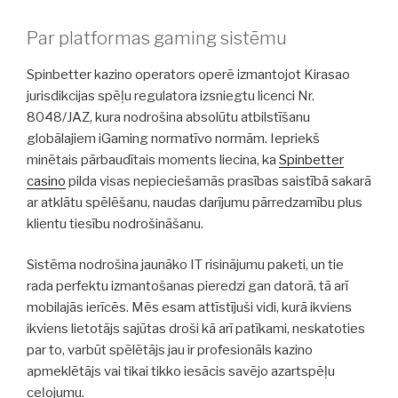
Par platformas gaming sistēmu
Spinbetter kazino operators operē izmantojot Kirasao
jurisdikcijas spēļu regulatora izsniegtu licenci Nr.
8048/JAZ, kura nodrošina absolūtu atbilstīšanu
globālajiem iGaming normatīvo normām. Iepriekš
minētais pārbaudītais moments liecina, ka
Spinbetter
casino
pilda visas nepieciešamās prasības saistībā sakarā
ar atklātu spēlēšanu, naudas darījumu pārredzamību plus
klientu tiesību nodrošināšanu.
Sistēma nodrošina jaunāko IT risinājumu paketi, un tie
rada perfektu izmantošanas pieredzi gan datorā, tā arī
mobilajās ierīcēs. Mēs esam attīstījuši vidi, kurā ikviens
ikviens lietotājs sajūtas droši kā arī patīkami, neskatoties
par to, varbūt spēlētājs jau ir profesionāls kazino
apmeklētājs vai tikai tikko iesācis savējo azartspēļu
ceļojumu.