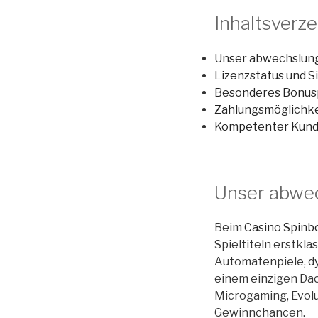
Inhaltsverze
Unser abwechslung
Lizenzstatus und S
Besonderes Bonu
Zahlungsmöglichkei
Kompetenter Kund
Unser abwec
Beim
Casino Spinb
Spieltiteln erstkl
Automatenpiele, dy
einem einzigen Da
Microgaming, Evolu
Gewinnchancen.