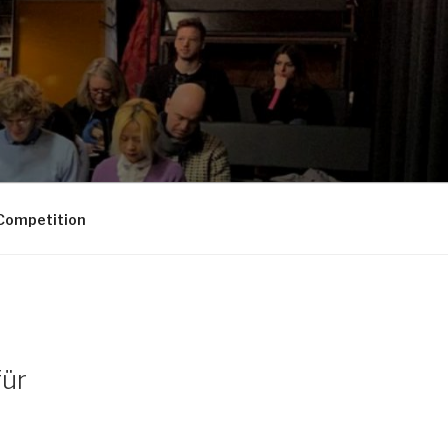
Competition
für