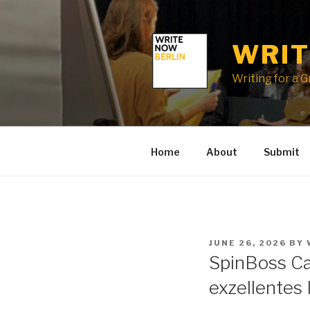
Skip
to
content
WRIT
Writing for a 
Home
About
Submit
POSTED
JUNE 26, 2026
BY
ON
SpinBoss Ca
exzellentes 