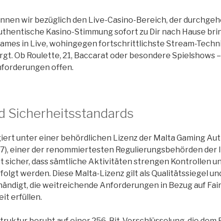
nnen wir bezüglich den Live-Casino-Bereich, der durchgeh
uthentische Kasino-Stimmung sofort zu Dir nach Hause bring
Games in Live, wohingegen fortschrittlichste Stream-Techn
rgt. Ob Roulette, 21, Baccarat oder besondere Spielshows –
nforderungen offen.
d Sicherheitsstandards
iert unter einer behördlichen Lizenz der Malta Gaming Aut
), einer der renommiertesten Regulierungsbehörden der I
t sicher, dass sämtliche Aktivitäten strengen Kontrollen u
lgt werden. Diese Malta-Lizenz gilt als Qualitätssiegel un
ndigt, die weitreichende Anforderungen in Bezug auf Fair
it erfüllen.
truktur beruht auf einer 256-Bit-Verschlüsselung, die dem