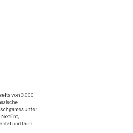
seits von 3.000
assische
Tischgames unter
 NetEnt,
ität und faire