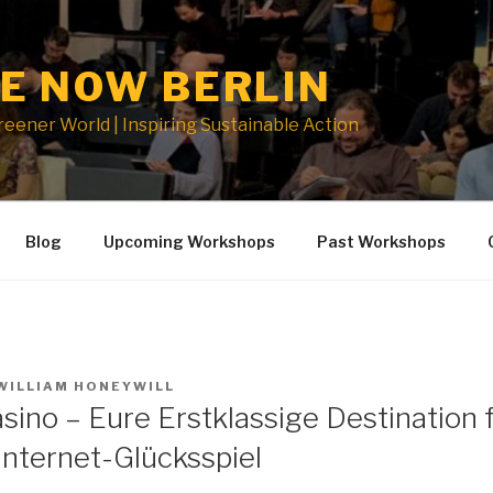
E NOW BERLIN
Greener World | Inspiring Sustainable Action
Blog
Upcoming Workshops
Past Workshops
WILLIAM HONEYWILL
sino – Eure Erstklassige Destination 
Internet-Glücksspiel