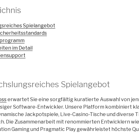
ichnis
sreiches Spielangebot
icherheitsstandards
sprogramm
ten im Detail
ensupport
hslungsreiches Spielangebot
oss
erwartet Sie eine sorgfältig kuratierte Auswahl von jen
assiger Software-Entwickler. Unsere Platform kombiniert kl
namische Jackpotspiele, Live-Casino-Tische und diverse 
ch. Die Zusammenarbeit mit renommierten Entwicklern wie
tion Gaming und Pragmatic Play gewährleistet höchste Qual