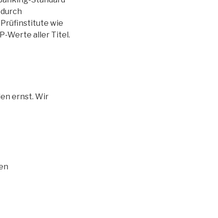
 durch
Prüfinstitute wie
-Werte aller Titel.
en ernst. Wir
ten