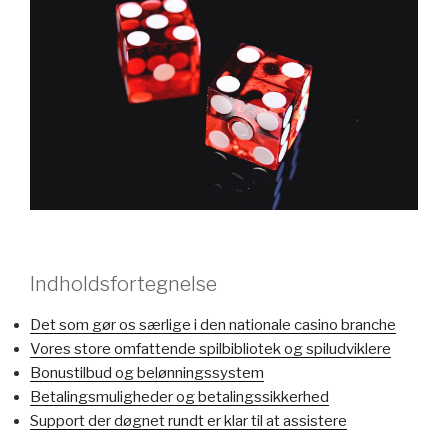
Indholdsfortegnelse
Det som gør os særlige i den nationale casino branche
Vores store omfattende spilbibliotek og spiludviklere
Bonustilbud og belønningssystem
Betalingsmuligheder og betalingssikkerhed
Support der døgnet rundt er klar til at assistere