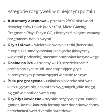
Kategorie rozgrywek w niniejszym portalu
Automaty ekranowe
– przeszło 2800 slotów od
deweloperów takich jak NetEnt, Micro Gaming,
Pragmatic Play i Play’n GO, z licznymi funkcjami zabawy i
programami bonusowymi
Gry stołowe
– wielorakie wersje ruletki (francuska,
europejska, amerykańska), blackjacka (klasyczny,
wieloręki, poddanie), baccarat oraz poker kasynowego
Casino na live
– streamy w HD rozdzielczości z
profesjonalnych studii, udostępniające gry z
autentycznymi prowadzącymi w czasie realnym
Pule progresywne
– unikalna biblioteka slotów z
kumulującymi się jackpotami wygranych, jakie mogą
sięgać wielomilionowe sumy
Gry błyskawiczne
– szybkie rozgrywki typu upadek
games, kostki, karuzela fortuny oraz dodatkowe formy
natychmiastowej diversify hazardowej