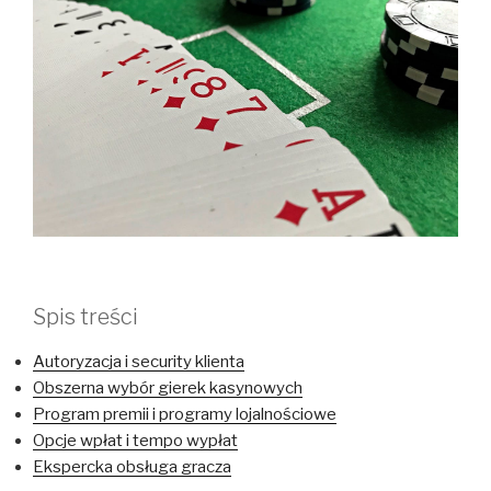
Spis treści
Autoryzacja i security klienta
Obszerna wybór gierek kasynowych
Program premii i programy lojalnościowe
Opcje wpłat i tempo wypłat
Ekspercka obsługa gracza