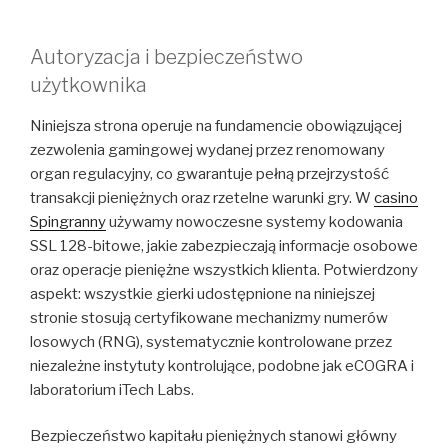
Autoryzacja i bezpieczeństwo
użytkownika
Niniejsza strona operuje na fundamencie obowiązującej
zezwolenia gamingowej wydanej przez renomowany
organ regulacyjny, co gwarantuje pełną przejrzystość
transakcji pieniężnych oraz rzetelne warunki gry. W
casino
Spingranny
używamy nowoczesne systemy kodowania
SSL 128-bitowe, jakie zabezpieczają informacje osobowe
oraz operacje pieniężne wszystkich klienta. Potwierdzony
aspekt: wszystkie gierki udostępnione na niniejszej
stronie stosują certyfikowane mechanizmy numerów
losowych (RNG), systematycznie kontrolowane przez
niezależne instytuty kontrolujące, podobne jak eCOGRA i
laboratorium iTech Labs.
Bezpieczeństwo kapitału pieniężnych stanowi główny