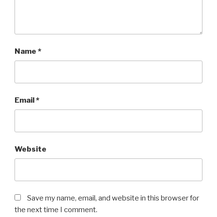
Name
*
Email
*
Website
Save my name, email, and website in this browser for
the next time I comment.