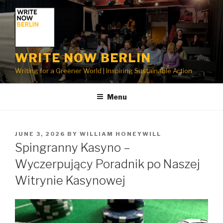
Skip
to
content
WRITE NOW BERLIN
Writing for a Greener World | Inspiring Sustainable Action
Menu
POSTED
JUNE 3, 2026
BY
WILLIAM HONEYWILL
ON
Spingranny Kasyno –
Wyczerpujący Poradnik po Naszej
Witrynie Kasynowej