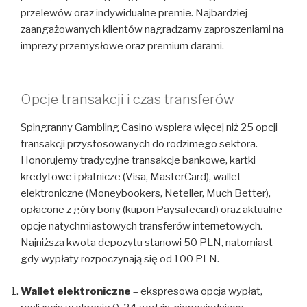
przelewów oraz indywidualne premie. Najbardziej
zaangażowanych klientów nagradzamy zaproszeniami na
imprezy przemysłowe oraz premium darami.
Opcje transakcji i czas transferów
Spingranny Gambling Casino wspiera więcej niż 25 opcji
transakcji przystosowanych do rodzimego sektora.
Honorujemy tradycyjne transakcje bankowe, kartki
kredytowe i płatnicze (Visa, MasterCard), wallet
elektroniczne (Moneybookers, Neteller, Much Better),
opłacone z góry bony (kupon Paysafecard) oraz aktualne
opcje natychmiastowych transferów internetowych.
Najniższa kwota depozytu stanowi 50 PLN, natomiast
gdy wypłaty rozpoczynają się od 100 PLN.
Wallet elektroniczne
– ekspresowa opcja wypłat,