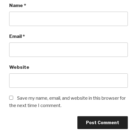
Name
*
Email
*
Website
Save my name, email, and website in this browser for
the next time I comment.