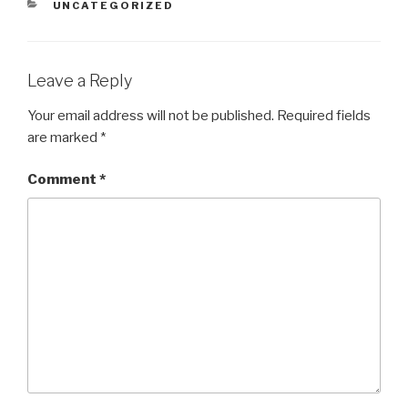
CATEGORIES
UNCATEGORIZED
Leave a Reply
Your email address will not be published.
Required fields
are marked
*
Comment
*