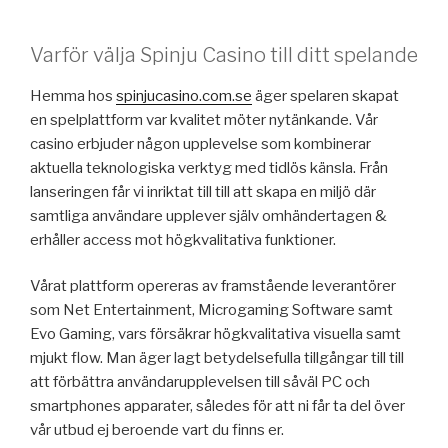
Varför välja Spinju Casino till ditt spelande
Hemma hos
spinjucasino.com.se
äger spelaren skapat
en spelplattform var kvalitet möter nytänkande. Vår
casino erbjuder någon upplevelse som kombinerar
aktuella teknologiska verktyg med tidlös känsla. Från
lanseringen får vi inriktat till till att skapa en miljö där
samtliga användare upplever själv omhändertagen &
erhåller access mot högkvalitativa funktioner.
Vårat plattform opereras av framstående leverantörer
som Net Entertainment, Microgaming Software samt
Evo Gaming, vars försäkrar högkvalitativa visuella samt
mjukt flow. Man äger lagt betydelsefulla tillgångar till till
att förbättra användarupplevelsen till såväl PC och
smartphones apparater, således för att ni får ta del över
vår utbud ej beroende vart du finns er.