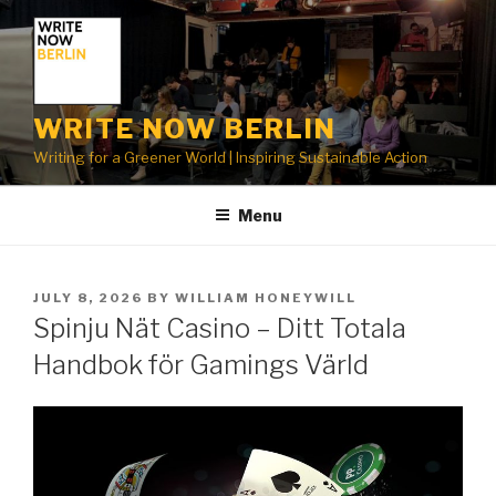
Skip
to
content
WRITE NOW BERLIN
Writing for a Greener World | Inspiring Sustainable Action
Menu
POSTED
JULY 8, 2026
BY
WILLIAM HONEYWILL
ON
Spinju Nät Casino – Ditt Totala
Handbok för Gamings Värld