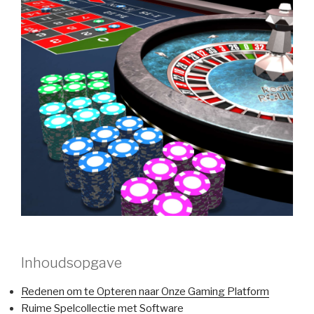
Inhoudsopgave
Redenen om te Opteren naar Onze Gaming Platform
Ruime Spelcollectie met Software