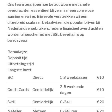
Ons team begrijpen hoe betrouwbare met snelle
overdrachten essentieel blijven naar een zorgeloze
gaming ervaring. Bijgevolg verstrekken wij een
uitgebreid scala aan betaalwijzen die populair blijven bij
Nederlandse gebruikers. Iedere financieel overdrachten
worden afgeschermd met SSL beveiliging op
bankniveau.
Betaalwijze
Deposit tijd
Uitbetalingstijd
Laagste Inzet
BC
Direct
1-3 weekdagen
€10
2-5 werkende
Credit Cards
Onmiddellijk
€10
dagen
Skrill
Onmiddellijk
0-24 u
€20
Neteller
Meteen
0-24 uren
€20