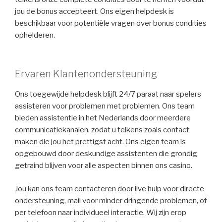
jou de bonus accepteert. Ons eigen helpdesk is
beschikbaar voor potentiële vragen over bonus condities
ophelderen.
Ervaren Klantenondersteuning
Ons toegewijde helpdesk blijft 24/7 paraat naar spelers
assisteren voor problemen met problemen. Ons team
bieden assistentie in het Nederlands door meerdere
communicatiekanalen, zodat u telkens zoals contact
maken die jou het prettigst acht. Ons eigen team is
opgebouwd door deskundige assistenten die grondig
getraind blijven voor alle aspecten binnen ons casino.
Jou kan ons team contacteren door live hulp voor directe
ondersteuning, mail voor minder dringende problemen, of
per telefoon naar individueel interactie. Wij zijn erop