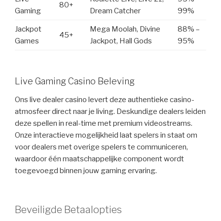
80+
Gaming
Dream Catcher
99%
Jackpot
Mega Moolah, Divine
88% –
45+
Games
Jackpot, Hall Gods
95%
Live Gaming Casino Beleving
Ons live dealer casino levert deze authentieke casino-
atmosfeer direct naar je living. Deskundige dealers leiden
deze spellen in real-time met premium videostreams.
Onze interactieve mogelijkheid laat spelers in staat om
voor dealers met overige spelers te communiceren,
waardoor één maatschappelijke component wordt
toegevoegd binnen jouw gaming ervaring.
Beveiligde Betaalopties