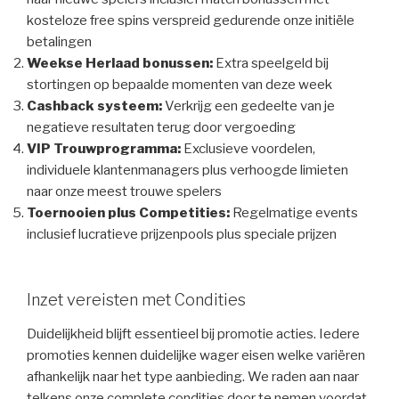
kosteloze free spins verspreid gedurende onze initiële
betalingen
Weekse Herlaad bonussen:
Extra speelgeld bij
stortingen op bepaalde momenten van deze week
Cashback systeem:
Verkrijg een gedeelte van je
negatieve resultaten terug door vergoeding
VIP Trouwprogramma:
Exclusieve voordelen,
individuele klantenmanagers plus verhoogde limieten
naar onze meest trouwe spelers
Toernooien plus Competities:
Regelmatige events
inclusief lucratieve prijzenpools plus speciale prijzen
Inzet vereisten met Condities
Duidelijkheid blijft essentieel bij promotie acties. Iedere
promoties kennen duidelijke wager eisen welke variëren
afhankelijk naar het type aanbieding. We raden aan naar
telkens onze complete condities door te nemen voordat