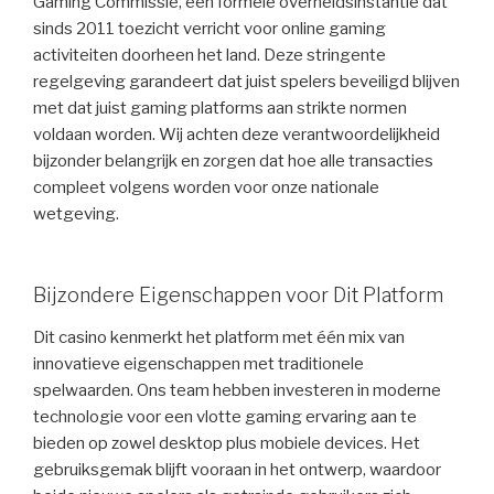
Gaming Commissie, een formele overheidsinstantie dat
sinds 2011 toezicht verricht voor online gaming
activiteiten doorheen het land. Deze stringente
regelgeving garandeert dat juist spelers beveiligd blijven
met dat juist gaming platforms aan strikte normen
voldaan worden. Wij achten deze verantwoordelijkheid
bijzonder belangrijk en zorgen dat hoe alle transacties
compleet volgens worden voor onze nationale
wetgeving.
Bijzondere Eigenschappen voor Dit Platform
Dit casino kenmerkt het platform met één mix van
innovatieve eigenschappen met traditionele
spelwaarden. Ons team hebben investeren in moderne
technologie voor een vlotte gaming ervaring aan te
bieden op zowel desktop plus mobiele devices. Het
gebruiksgemak blijft vooraan in het ontwerp, waardoor