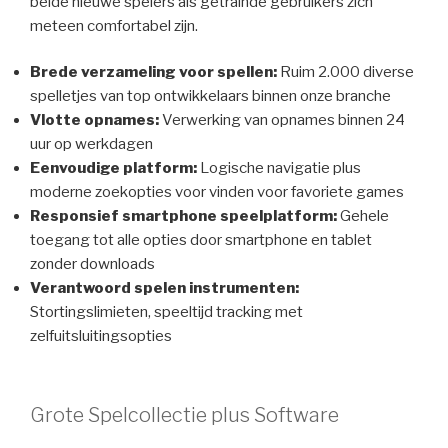
beide nieuwe spelers als getrainde gebruikers zich
meteen comfortabel zijn.
Brede verzameling voor spellen:
Ruim 2.000 diverse
spelletjes van top ontwikkelaars binnen onze branche
Vlotte opnames:
Verwerking van opnames binnen 24
uur op werkdagen
Eenvoudige platform:
Logische navigatie plus
moderne zoekopties voor vinden voor favoriete games
Responsief smartphone speelplatform:
Gehele
toegang tot alle opties door smartphone en tablet
zonder downloads
Verantwoord spelen instrumenten:
Stortingslimieten, speeltijd tracking met
zelfuitsluitingsopties
Grote Spelcollectie plus Software