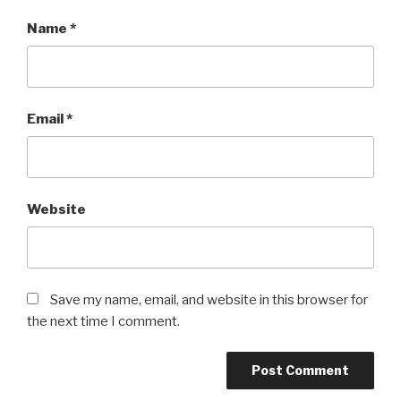
Name
*
Email
*
Website
Save my name, email, and website in this browser for
the next time I comment.