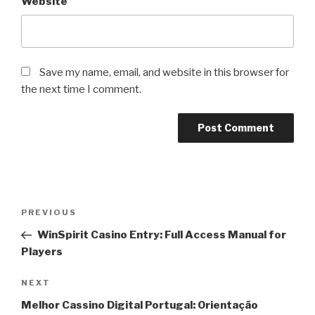
Website
Save my name, email, and website in this browser for
the next time I comment.
Post
Previous
PREVIOUS
navigation
Post
WinSpirit Casino Entry: Full Access Manual for
Players
Next
NEXT
Post
Melhor Cassino Digital Portugal: Orientação