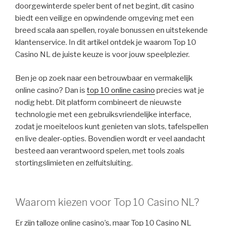
doorgewinterde speler bent of net begint, dit casino
biedt een veilige en opwindende omgeving met een
breed scala aan spellen, royale bonussen en uitstekende
klantenservice. In dit artikel ontdek je waarom Top 10
Casino NL de juiste keuze is voor jouw speelplezier.
Ben je op zoek naar een betrouwbaar en vermakelijk
online casino? Dan is
top 10 online casino
precies wat je
nodig hebt. Dit platform combineert de nieuwste
technologie met een gebruiksvriendelijke interface,
zodat je moeiteloos kunt genieten van slots, tafelspellen
en live dealer-opties. Bovendien wordt er veel aandacht
besteed aan verantwoord spelen, met tools zoals
stortingslimieten en zelfuitsluiting.
Waarom kiezen voor Top 10 Casino NL?
Er zijn talloze online casino’s, maar Top 10 Casino NL