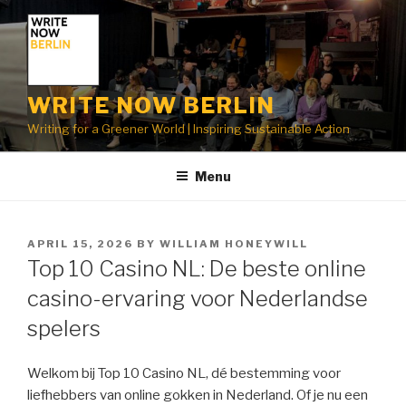
Skip
to
content
WRITE NOW BERLIN
Writing for a Greener World | Inspiring Sustainable Action
Menu
POSTED
APRIL 15, 2026
BY
WILLIAM HONEYWILL
ON
Top 10 Casino NL: De beste online
casino-ervaring voor Nederlandse
spelers
Welkom bij Top 10 Casino NL, dé bestemming voor
liefhebbers van online gokken in Nederland. Of je nu een