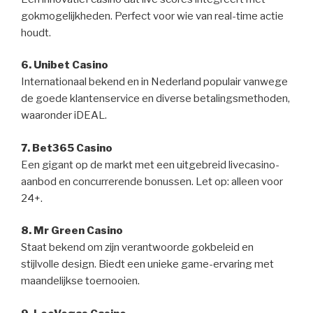
gokmogelijkheden. Perfect voor wie van real-time actie
houdt.
6. Unibet Casino
Internationaal bekend en in Nederland populair vanwege
de goede klantenservice en diverse betalingsmethoden,
waaronder iDEAL.
7. Bet365 Casino
Een gigant op de markt met een uitgebreid livecasino-
aanbod en concurrerende bonussen. Let op: alleen voor
24+.
8. Mr Green Casino
Staat bekend om zijn verantwoorde gokbeleid en
stijlvolle design. Biedt een unieke game-ervaring met
maandelijkse toernooien.