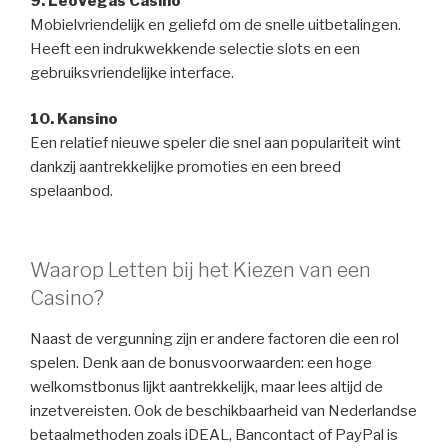
9. LeoVegas Casino
Mobielvriendelijk en geliefd om de snelle uitbetalingen.
Heeft een indrukwekkende selectie slots en een
gebruiksvriendelijke interface.
10. Kansino
Een relatief nieuwe speler die snel aan populariteit wint
dankzij aantrekkelijke promoties en een breed
spelaanbod.
Waarop Letten bij het Kiezen van een
Casino?
Naast de vergunning zijn er andere factoren die een rol
spelen. Denk aan de bonusvoorwaarden: een hoge
welkomstbonus lijkt aantrekkelijk, maar lees altijd de
inzetvereisten. Ook de beschikbaarheid van Nederlandse
betaalmethoden zoals iDEAL, Bancontact of PayPal is